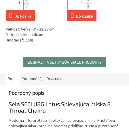
Do košíka
Do košíka
Veľkosť: Veľká (9" / 22,86 cm)
Materiál: sklo a silikón
Hmotnosť: 224g
ZOBRAZIŤ VŠETKY SÚVISIACE PRODUKTY
Popis
Podobné (8)
Diskusia
Podrobný popis
Sela SECLU8G Lotus Spievajúca miska 8"
Throat Chakra
Moderná interpretácia tibetských spievajúcich mís. Krištáľová
spievajúca misa Lotos má priemer približne 20 cm a je vyrobená