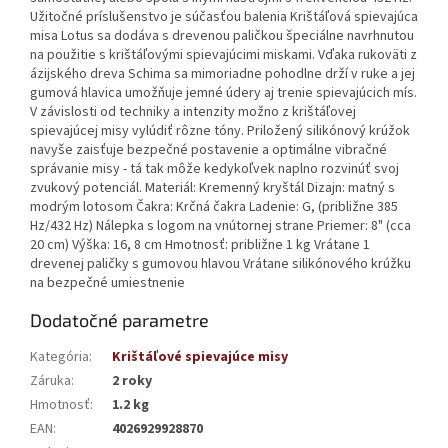
Užitočné príslušenstvo je súčasťou balenia Krištáľová spievajúca
misa Lotus sa dodáva s drevenou paličkou špeciálne navrhnutou
na použitie s krištáľovými spievajúcimi miskami. Vďaka rukoväti z
ázijského dreva Schima sa mimoriadne pohodlne drží v ruke a jej
gumová hlavica umožňuje jemné údery aj trenie spievajúcich mís.
V závislosti od techniky a intenzity možno z krištáľovej
spievajúcej misy vylúdiť rôzne tóny. Priložený silikónový krúžok
navyše zaisťuje bezpečné postavenie a optimálne vibračné
správanie misy - tá tak môže kedykoľvek naplno rozvinúť svoj
zvukový potenciál. Materiál: Kremenný kryštál Dizajn: matný s
modrým lotosom Čakra: Krčná čakra Ladenie: G, (približne 385
Hz/432 Hz) Nálepka s logom na vnútornej strane Priemer: 8" (cca
20 cm) Výška: 16, 8 cm Hmotnosť: približne 1 kg Vrátane 1
drevenej paličky s gumovou hlavou Vrátane silikónového krúžku
na bezpečné umiestnenie
Dodatočné parametre
Kategória
:
Krištáľové spievajúce misy
Záruka
:
2 roky
Hmotnosť
:
1.2 kg
EAN
:
4026929928870