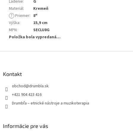
Ladenie
:
G
Materiál
:
Kremeň
?
Priemer
:
8"
Výška
:
15,9 cm
MPN
:
SECLU8G
Položka bola vypredaná…
Z
á
p
ä
Kontakt
t
obchod
@
drumbla.sk
i
e
+421 904 423 416
Drumbľa – etnické nástroje a muzikoterapia
Informácie pre vás