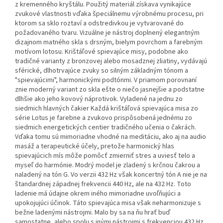
z kremenného kryštálu. Použitý materiál získava vynikajúce
zvukové vlastnosti vďaka špeciálnemu výrobnému procesu, pri
ktorom sa sklo roztaví a odstredivkou je vytvarované do
požadovaného tvaru. Vizuálne je nástroj doplnený elegantným
dizajnom matného skla s drsným, bielym povrchom a farebným
motívom lotosu. Krištáľové spievajúce misy, podobne ako
tradičné varianty z bronzovej alebo mosadznej zliatiny, vydávajú
sférické, dlhotrvajúce zvuky so silným základným tónom a
"spievajúcimi", harmonickými podtónmi. V priamom porovnaní
znie moderný variant zo skla ešte o niečo jasnejšie a podstatne
dlhšie ako jeho kovový náprotivok. Vyladené na jednu zo
siedmich hlavných čakier Každá krištáľová spievajúca misa zo
série Lotus je farebne a zvukovo prispôsobená jednému zo
siedmich energetických centier tradičného učenia o čakrách.
Vďaka tomu sú mimoriadne vhodné na meditáciu, ako aj na audio
masáž a terapeutické účely, pretože harmonický hlas
spievajúcich mís môže pomôcť zmierniť stres a uviesť telo a
myseľ do harmónie. Modrý model je zladený s krčnou čakrou a
naladený na tón G. Vo verzii 432 Hz však koncertný tón A nie je na
štandardnej západnej frekvencii 440 Hz, ale na 432 Hz. Toto
ladenie má údajne okrem iného mimoriadne uvoľňujúci a
upokojujúci účinok. Táto spievajúca misa však neharmonizuje s
bežne ladenými nástrojmi. Malo by sa na ňu hrať buď
samostatne, alebo spolu s inými nástrojmi s frekvenciou 432 Hz.