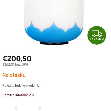
Z
ZADARMO
A
D
€200,50
A
€163,01 bez DPH
Jednotková
R
Na otázku
cena:
M
Položka bola vypredaná…
O
Detailné informácie