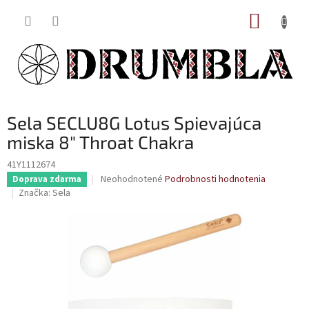
Prejsť
NÁKUP
na
obsah
KOŠÍK
Sela SECLU8G Lotus Spievajúca
miska 8" Throat Chakra
41Y1112674
Priemerné
Neohodnotené
Podrobnosti hodnotenia
Doprava zdarma
hodnotenie
Značka:
Sela
produktu
je
0,0
z
5
hviezdičiek.