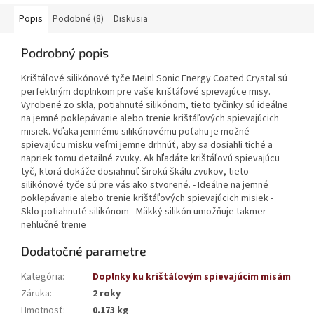
Popis
Podobné (8)
Diskusia
Podrobný popis
Krištáľové silikónové tyče Meinl Sonic Energy Coated Crystal sú
perfektným doplnkom pre vaše krištáľové spievajúce misy.
Vyrobené zo skla, potiahnuté silikónom, tieto tyčinky sú ideálne
na jemné poklepávanie alebo trenie krištáľových spievajúcich
misiek. Vďaka jemnému silikónovému poťahu je možné
spievajúcu misku veľmi jemne drhnúť, aby sa dosiahli tiché a
napriek tomu detailné zvuky. Ak hľadáte krištáľovú spievajúcu
tyč, ktorá dokáže dosiahnuť širokú škálu zvukov, tieto
silikónové tyče sú pre vás ako stvorené. - Ideálne na jemné
poklepávanie alebo trenie krištáľových spievajúcich misiek -
Sklo potiahnuté silikónom - Mäkký silikón umožňuje takmer
nehlučné trenie
Dodatočné parametre
Kategória
:
Doplnky ku krištáľovým spievajúcim misám
Záruka
:
2 roky
Hmotnosť
:
0.173 kg