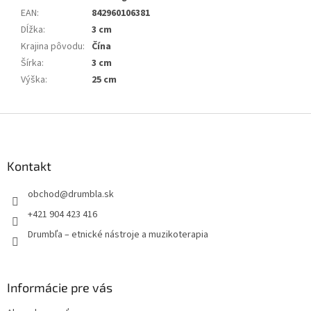
EAN
:
842960106381
Dĺžka
:
3 cm
Krajina pôvodu
:
Čína
Šírka
:
3 cm
Výška
:
25 cm
Z
á
p
ä
Kontakt
t
obchod
@
drumbla.sk
i
e
+421 904 423 416
Drumbľa – etnické nástroje a muzikoterapia
Informácie pre vás