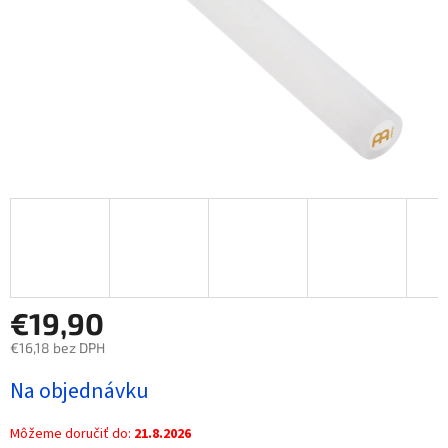
€19,90
€16,18 bez DPH
Jednotková
Na objednávku
cena:
Môžeme doručiť do:
21.8.2026