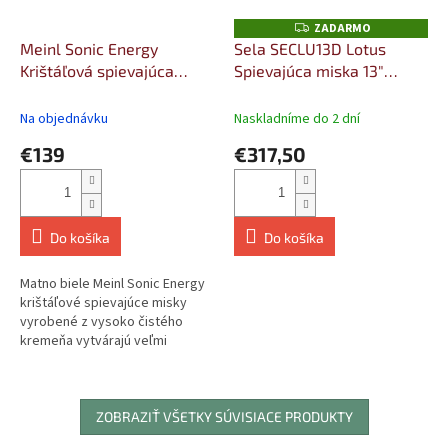
ZADARMO
Z
A
Meinl Sonic Energy
Sela SECLU13D Lotus
D
Krištáľová spievajúca
Spievajúca miska 13"
A
R
misa, bielo pieskovaná, 8"
Sacral Chakra
M
O
/ 20 cm, nota F4, Srdcová
Na objednávku
Naskladníme do 2 dní
čakra
€139
€317,50
Do košíka
Do košíka
Matno biele Meinl Sonic Energy
krištáľové spievajúce misky
vyrobené z vysoko čistého
kremeňa vytvárajú veľmi
príjemnú auru svojim zvukom a...
ZOBRAZIŤ VŠETKY SÚVISIACE PRODUKTY