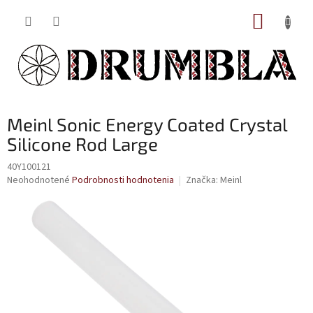
Prejsť
NÁKUP
na
obsah
KOŠÍK
Meinl Sonic Energy Coated Crystal
Silicone Rod Large
40Y100121
Priemerné
Neohodnotené
Podrobnosti hodnotenia
Značka:
Meinl
hodnotenie
produktu
je
0,0
z
5
hviezdičiek.