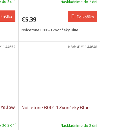
 do 2 dní
Naskladníme do 2 dní
 košíka
Do košíka
€5,39
Noicetone B005-3 Zvončeky Blue
Y1144652
Kód:
41Y1144648
 Yellow
Noicetone B001-1 Zvončeky Blue
 do 2 dní
Naskladníme do 2 dní