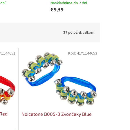
 dní
Naskladníme do 2 dní
€9,39
37
položiek celkom
Y1144651
Kód:
41Y1144653
 Red
Noicetone B005-3 Zvončeky Blue