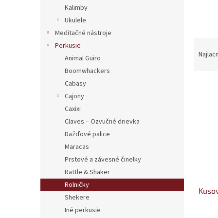
Kalimby
Ukulele
Meditačné nástroje
R
Perkusie
a
Najlac
Animal Guiro
d
Boomwhackers
e
Cabasy
V
n
ý
i
Cajony
p
e
Caxixi
i
p
Claves – Ozvučné drievka
s
r
Dažďové palice
p
o
Maracas
r
d
o
Prstové a závesné činelky
u
d
k
Rattle & Shaker
u
t
Rolničky
Kusov
k
o
Shekere
t
v
Iné perkusie
o