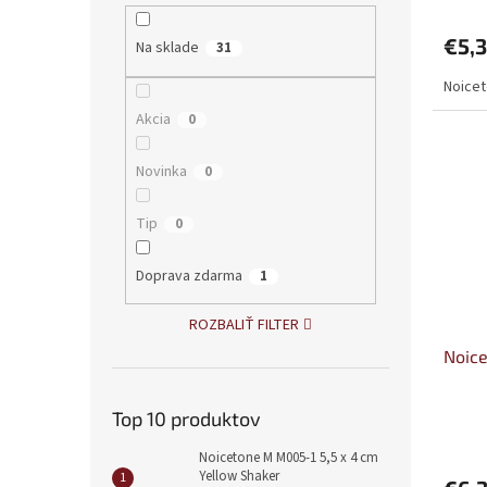
€5,
Na sklade
31
Noicet
Akcia
0
Novinka
0
Tip
0
Doprava zdarma
1
ROZBALIŤ FILTER
Noice
Top 10 produktov
Noicetone M M005-1 5,5 x 4 cm
Yellow Shaker