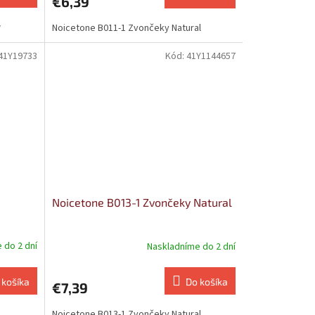
€6,39
w
Noicetone B011-1 Zvončeky Natural
41Y19733
Kód:
41Y1144657
Noicetone B013-1 Zvončeky Natural
 do 2 dní
Naskladníme do 2 dní
 košíka
Do košíka
€7,39
Noicetone B013-1 Zvončeky Natural