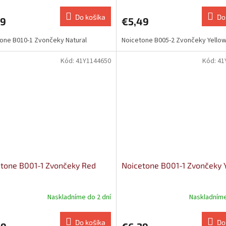
Do košíka
Do
39
€5,49
one B010-1 Zvončeky Natural
Noicetone B005-2 Zvončeky Yello
Kód:
41Y1144650
Kód:
41
tone B001-1 Zvončeky Red
Noicetone B001-1 Zvončeky 
Naskladníme do 2 dní
Naskladníme
Do košíka
Do