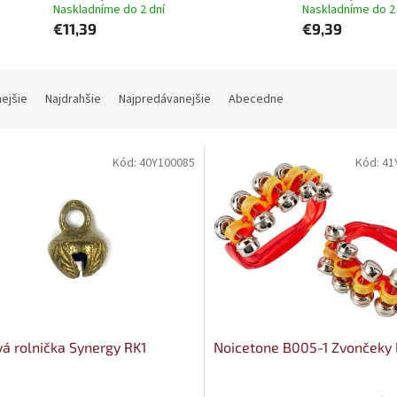
Naskladníme do 2 dní
Naskladníme do 2
€11,39
€9,39
nejšie
Najdrahšie
Najpredávanejšie
Abecedne
Kód:
40Y100085
Kód:
41
á rolnička Synergy RK1
Noicetone B005-1 Zvončeky