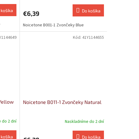
 košíka
Do košíka
€6,39
w
Noicetone B001-1 Zvončeky Blue
Y1144649
Kód:
41Y1144655
Yellow
Noicetone B011-1 Zvončeky Natural
 do 2 dní
Naskladníme do 2 dní
 košíka
Do košíka