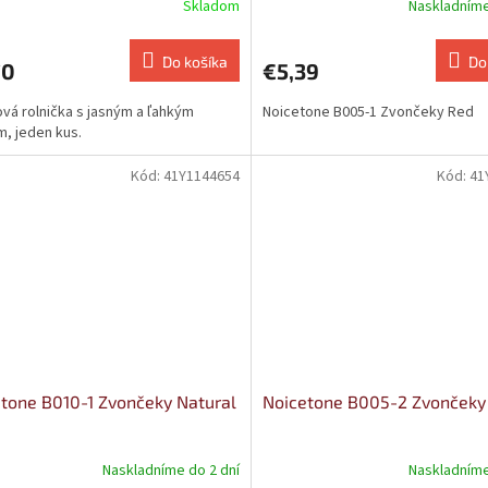
Skladom
Naskladníme
Do košíka
Do
70
€5,39
vá rolnička s jasným a ľahkým
Noicetone B005-1 Zvončeky Red
, jeden kus.
Kód:
41Y1144654
Kód:
41
tone B010-1 Zvončeky Natural
Noicetone B005-2 Zvončeky
Naskladníme do 2 dní
Naskladníme