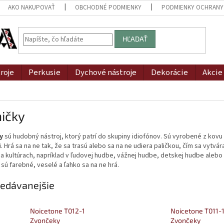
AKO NAKUPOVAŤ
OBCHODNÉ PODMIENKY
PODMIENKY OCHRANY
HĽADAŤ
roje
Perkusie
Dychové nástroje
Dekorácie
Akcie
ičky
y
sú hudobný nástroj, ktorý patrí do skupiny idiofónov. Sú vyrobené z kov
i. Hrá sa na ne tak, že sa trasú alebo sa na ne udiera paličkou, čím sa vytv
a kultúrach, napríklad v ľudovej hudbe, vážnej hudbe, detskej hudbe alebo
sú farebné, veselé a ľahko sa na ne hrá.
edávanejšie
Noicetone T012-1
Noicetone T011-
Zvončeky
Zvončeky