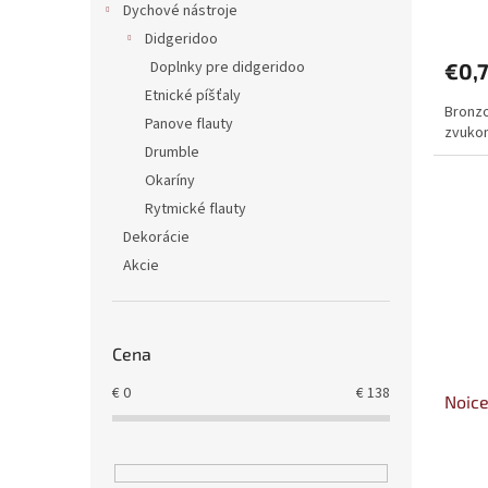
Dychové nástroje
v
Didgeridoo
Doplnky pre didgeridoo
€0,
Etnické píšťaly
Bronzo
Panove flauty
zvukom
Drumble
Okaríny
Rytmické flauty
Dekorácie
Akcie
Cena
€
0
€
138
Noice