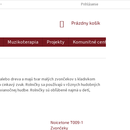
 OSOBNÝCH ÚDAJOV
DOPRAVA A PLATBA
Prihlásenie
MOJA OBJEDNÁVKA
NÁKUPNÝ
Prázdny košík
KOŠÍK
Muzikoterapia
Projekty
Komunitné centrum
Ko
u alebo dreva a majú tvar malých zvončekov s kladivkom
ára cinkavý zvuk. Rolničky sa používajú v rôznych hudobných
 vianočnej hudbe. Rolničky sú obľúbené najmä u detí,
1
Noicetone T009-1
Zvončeky