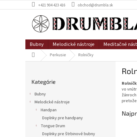
Prejsť
+421 904 423 416
obchod@drumbla.sk
na
obsah
Bubny
Melodické nástroje
Meditačné nást
Domov
Perkusie
Rolničky
B
Roln
o
Preskočiť
č
Kategórie
kategórie
Rolničk
n
vo vnútr
ý
Bubny
žánroch 
p
pretože 
Melodické nástroje
a
Handpan
n
Najpr
e
Doplnky pre handpany
l
Tongue Drum
Doplnky pre štrbinové bubny