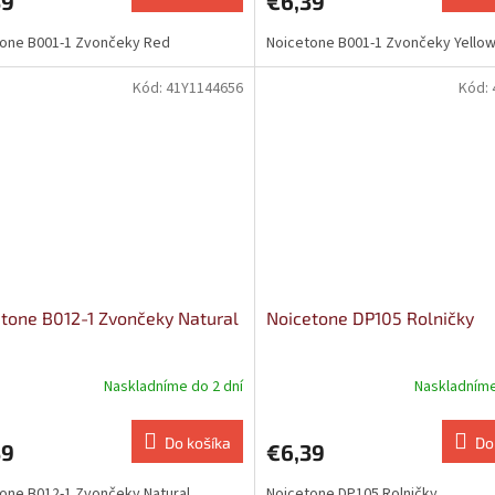
39
€6,39
tone B001-1 Zvončeky Red
Noicetone B001-1 Zvončeky Yello
Kód:
41Y1144656
Kód:
tone B012-1 Zvončeky Natural
Noicetone DP105 Rolničky
Naskladníme do 2 dní
Naskladníme
Do košíka
Do
39
€6,39
one B012-1 Zvončeky Natural
Noicetone DP105 Rolničky