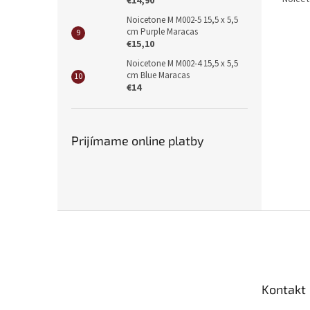
€14,90
Noicetone M M002-5 15,5 x 5,5
cm Purple Maracas
€15,10
Noicetone M M002-4 15,5 x 5,5
cm Blue Maracas
€14
Prijímame online platby
Z
á
p
ä
t
Kontakt
i
e