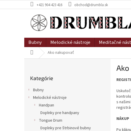
Prejsť
+421 904 423 416
obchod@drumbla.sk
na
obsah
Bubny
Melodické nástroje
Meditačné nást
Domov
Ako nakupovať
B
Ako
o
Preskočiť
č
Kategórie
kategórie
REGIST
n
ý
Bubny
Uskutočn
p
kontrolo
Melodické nástroje
a
s našimi
Handpan
n
registrá
e
Doplnky pre handpany
NÁKUP
l
Tongue Drum
Doplnky pre štrbinové bubny
Po klikn