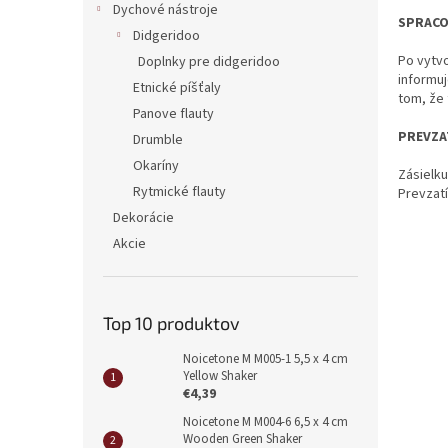
Dychové nástroje
SPRACO
Didgeridoo
Po vytv
Doplnky pre didgeridoo
informuj
Etnické píšťaly
tom, že 
Panove flauty
PREVZA
Drumble
Okaríny
Zásielku
Rytmické flauty
Prevzatí
Dekorácie
Akcie
Top 10 produktov
Noicetone M M005-1 5,5 x 4 cm
Yellow Shaker
€4,39
Noicetone M M004-6 6,5 x 4 cm
Wooden Green Shaker