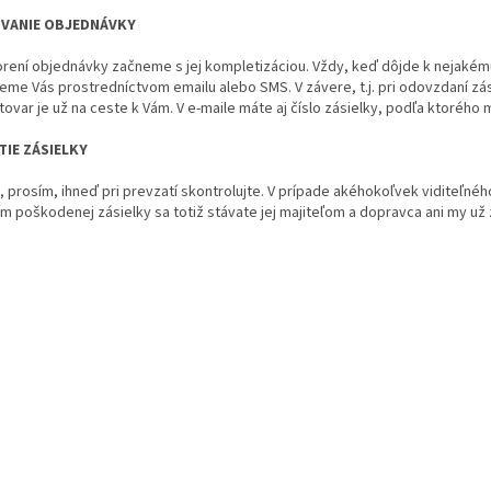
VANIE OBJEDNÁVKY
orení objednávky začneme s jej kompletizáciou. Vždy, keď dôjde k nejakém
eme Vás prostredníctvom emailu alebo SMS. V závere, t.j. pri odovzdaní zá
tovar je už na ceste k Vám. V e-maile máte aj číslo zásielky, podľa ktorého
TIE ZÁSIELKY
, prosím, ihneď pri prevzatí skontrolujte. V prípade akéhokoľvek viditeľnéh
m poškodenej zásielky sa totiž stávate jej majiteľom a dopravca ani my u