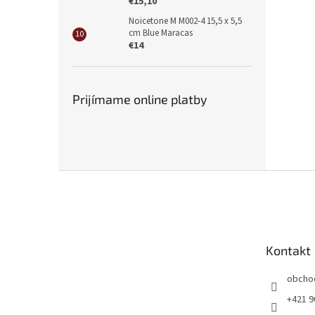
€15,10
Noicetone M M002-4 15,5 x 5,5
cm Blue Maracas
€14
Prijímame online platby
Z
á
p
ä
t
Kontakt
i
e
obcho
+421 9