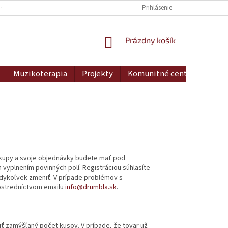
 OSOBNÝCH ÚDAJOV
DOPRAVA A PLATBA
Prihlásenie
MOJA OBJEDNÁVKA
NÁKUPNÝ
Prázdny košík
KOŠÍK
Muzikoterapia
Projekty
Komunitné centrum
Ko
 nákupy a svoje objednávky budete mať pod
m vyplnením povinných polí. Registráciou súhlasíte
kedykoľvek zmeniť. V prípade problémov s
rostredníctvom emailu
info@drumbla.sk
.
iť zamýšľaný počet kusov. V prípade, že tovar už