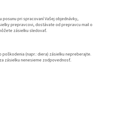
u posunu pri spracovaní Vašej objednávky,
sielky prepravcovi, dostávate od prepravcu mail o
 môžete zásielku sledovať.
o poškodenia (napr.: diera) zásielku nepreberajte.
ž za zásielku nenesieme zodpovednosť.