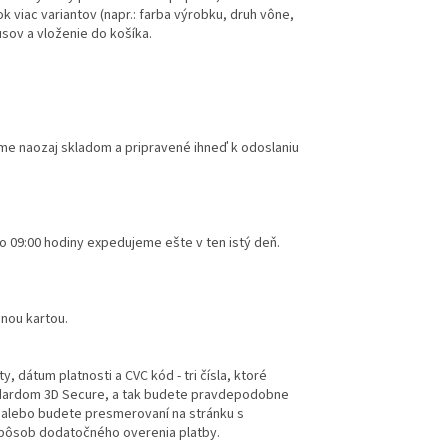
k viac variantov (napr.: farba výrobku, druh vône,
usov a vloženie do košíka.
e naozaj skladom a pripravené ihneď k odoslaniu
o 09:00 hodiny expedujeme ešte v ten istý deň.
bnou kartou.
y, dátum platnosti a CVC kód - tri čísla, ktoré
ndardom 3D Secure, a tak budete pravdepodobne
 alebo budete presmerovaní na stránku s
ý spôsob dodatočného overenia platby.