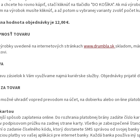
a chcete ho rovno kúpiť, stačí kliknúť na tlačidlo "DO KOŠÍKA". Ak má výrobo
tom na výrobok musíte kliknúť, a až potom u vybranej varianty zvoliť počet k
na hodnota objednávky je 12,00 €.
PNOSŤ TOVARU
výrobky uvedené na internetových stránkach
www.drumbla.sk
skladom, mám
ovi.
VA
vu zásielok k Vám využívame najmä kuriérske služby. Objednávky prijaté d
 ZA TOVAR
e možné uhradiť vopred prevodom na účet, na dobierku alebo
on-line plato
 kartou
ejší spôsob zaplatenia online. Do rozhrania platobnej brány zadáte číslo kart
 v podpisovom prúžku na zadnej strane karty. Všetko je zabezpečené šta
ní o zadanie číselného kódu, ktorý dostanete SMS správou od svojej banky
ciou platby vo vašej aplikácii pre internet banky. Každá banka používa in