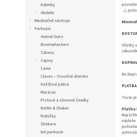
poznáte 
Kalimby
...), po
Ukulele
Meditačné nástroje
Minimál
Perkusie
DOSTU
Animal Guiro
Boomwhackers
Všetky 
zákazník
Cabasy
Cajony
DOPRA
Caxixi
Na dopra
Claves – Ozvučné drievka
Dažďové palice
PLATBA
Maracas
Tovar j
Prstové a závesné činelky
Rattle & Shaker
Platba
Najrýchl
Rolničky
nájdete
Shekere
požiada
Iné perkusie
autorizá