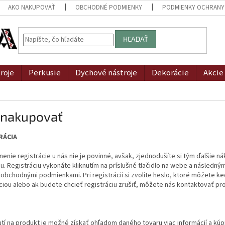
AKO NAKUPOVAŤ
OBCHODNÉ PODMIENKY
PODMIENKY OCHRANY
HĽADAŤ
roje
Perkusie
Dychové nástroje
Dekorácie
Akcie
 nakupovať
RÁCIA
enie registrácie u nás nie je povinné, avšak, zjednodušíte si tým ďalšie
u. Registráciu vykonáte kliknutím na príslušné tlačidlo na webe a následný
 obchodnými podmienkami. Pri registrácii si zvolíte heslo, ktoré môžete 
ciou alebo ak budete chcieť registráciu zrušiť, môžete nás kontaktovať p
utí na produkt je možné získať ohľadom daného tovaru viac informácií a kúp