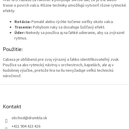
i
trasie o povrch valca. Rôzne techniky umožňujú vytvoriť rôzne rytmické
s
efekty:
u
Rotácia:
Pomalé alebo rýchle točenie sieťky okolo valca.
Trasenie:
Pohybom ruky sa dosahuje šušťavý efekt.
Úder:
Niekedy sa používa aj na ľahké udieranie, aby sa zvýraznil
rytmus.
Použitie:
Cabasa je obľúbená pre svoj výrazný a ľahko identifikovateľný zvuk.
Používa sa ako rytmický nástroj v orchestroch, kapelách, ale aj v
hudobnej výučbe, pretože hra na ňu nevyžaduje veľkú technickú
náročnosť.
Z
á
p
ä
Kontakt
t
obchod
@
drumbla.sk
i
e
+421 904 423 416