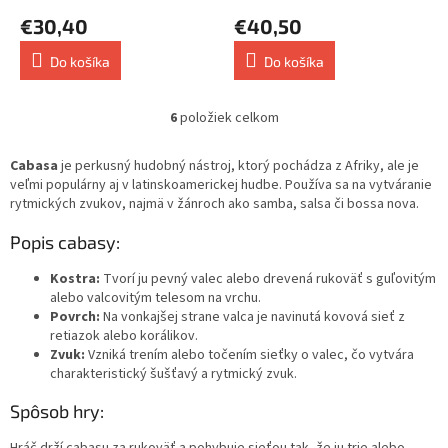
€30,40
€40,50
Do košíka
Do košíka
6
položiek celkom
O
v
l
Cabasa
je perkusný hudobný nástroj, ktorý pochádza z Afriky, ale je
á
veľmi populárny aj v latinskoamerickej hudbe. Používa sa na vytváranie
d
rytmických zvukov, najmä v žánroch ako samba, salsa či bossa nova.
a
c
Popis cabasy:
i
e
Kostra:
Tvorí ju pevný valec alebo drevená rukoväť s guľovitým
p
alebo valcovitým telesom na vrchu.
r
Povrch:
Na vonkajšej strane valca je navinutá kovová sieť z
v
retiazok alebo korálikov.
k
Zvuk:
Vzniká trením alebo točením sieťky o valec, čo vytvára
y
charakteristický šušťavý a rytmický zvuk.
v
Spôsob hry:
ý
p
Hráč drží cabasu za rukoväť a pohybuje sieťou tak, že ju trie alebo