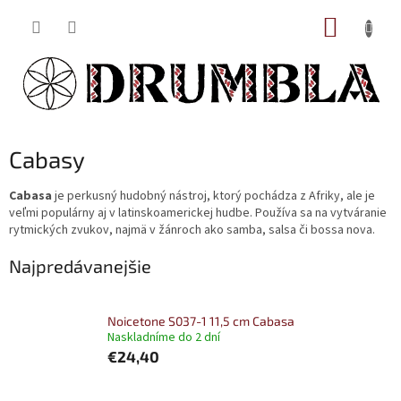
Prejsť
NÁKUP
na
obsah
KOŠÍK
Cabasy
Cabasa
je perkusný hudobný nástroj, ktorý pochádza z Afriky, ale je
veľmi populárny aj v latinskoamerickej hudbe. Používa sa na vytváranie
rytmických zvukov, najmä v žánroch ako samba, salsa či bossa nova.
Najpredávanejšie
Noicetone S037-1 11,5 cm Cabasa
Naskladníme do 2 dní
€24,40