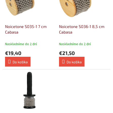
d
s
u
p
k
r
t
o
o
d
Noicetone S035-1 7 cm
Noicetone S036-1 8,5 cm
v
u
Cabasa
Cabasa
k
t
Naskladníme do 2 dní
Naskladníme do 2 dní
o
€19,40
€21,50
v
Do košíka
Do košíka