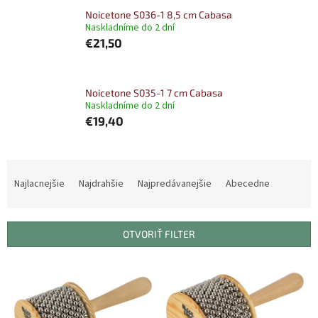
Noicetone S036-1 8,5 cm Cabasa
Naskladníme do 2 dní
€21,50
Noicetone S035-1 7 cm Cabasa
Naskladníme do 2 dní
€19,40
R
a
Najlacnejšie
Najdrahšie
Najpredávanejšie
Abecedne
d
e
n
OTVORIŤ FILTER
i
e
V
p
ý
r
p
o
i