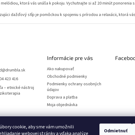
k
melódiou, ktorá vás unáša k pokoju. Vychutnajte si až 20 minút ponorenia 
y
v
ujúci dažďový stĺp je pomôckou k spojeniu s prírodou a relaxácii, ktorá v
ý
p
i
s
u
Informácie pre vás
Facebo
Ako nakupovať
d
@
drumbla.sk
Obchodné podmienky
04 423 416
Podmienky ochrany osobných
a – etnické nástroj
údajov
zikoterapia
Doprava a platba
Moja objednávka
úbory cookie, aby sme vám umožnili
novanie pre všetkých
Pricemania.sk – Porovnanie cien
Dizajn, napojenie 
Odmietnuť
hliadanie webovej stránky a vďaka analýze