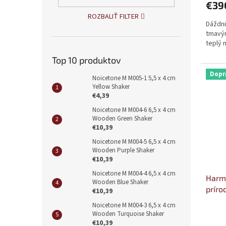
€39
ROZBALIŤ FILTER
Dáždni
tmavým
teplý 
Top 10 produktov
Dopr
Noicetone M M005-1 5,5 x 4 cm
Yellow Shaker
€4,39
Noicetone M M004-6 6,5 x 4 cm
Wooden Green Shaker
€10,39
Noicetone M M004-5 6,5 x 4 cm
Wooden Purple Shaker
€10,39
Noicetone M M004-4 6,5 x 4 cm
Harmo
Wooden Blue Shaker
príro
€10,39
Noicetone M M004-3 6,5 x 4 cm
Wooden Turquoise Shaker
€10,39