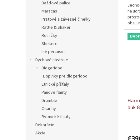
Dažďové palice
Jednod
na udr
Maracas
prostr
Prstové a závesné činelky
obal u
Rattle & Shaker
Rolničky
Dopr
Shekere
Iné perkusie
Dychové nástroje
Didgeridoo
Doplnky pre didgeridoo
Etnické píšťaly
Panove flauty
Harmo
Drumble
buk 8
Okaríny
Rytmické flauty
Dekorácie
Akcie
€39