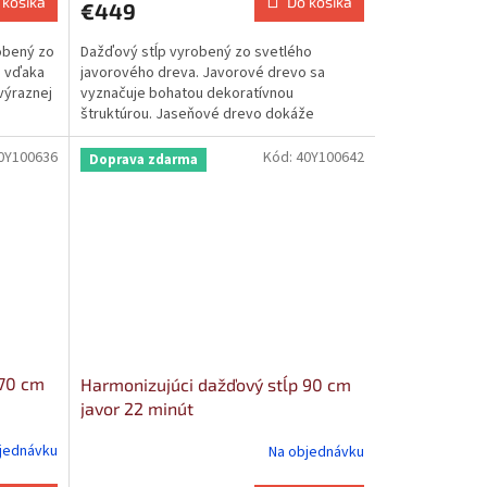
 košíka
Do košíka
€449
obený zo
Dažďový stĺp vyrobený zo svetlého
e vďaka
javorového dreva. Javorové drevo sa
výraznej
vyznačuje bohatou dekoratívnou
štruktúrou. Jaseňové drevo dokáže
prenášať...
0Y100636
Kód:
40Y100642
Doprava zdarma
 70 cm
Harmonizujúci dažďový stĺp 90 cm
javor 22 minút
jednávku
Na objednávku