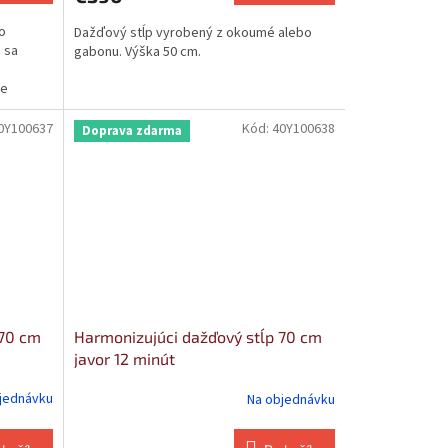
o
Dažďový stĺp vyrobený z okoumé alebo
 sa
gabonu. Výška 50 cm.
že
0Y100637
Kód:
40Y100638
Doprava zdarma
 70 cm
Harmonizujúci dažďový stĺp 70 cm
javor 12 minút
jednávku
Na objednávku