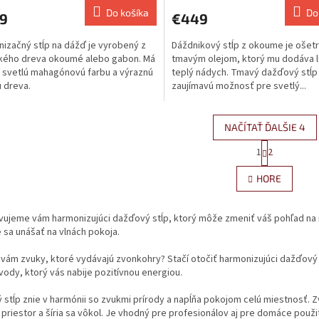
Do košíka
Do
9
€449
izačný stĺp na dážď je vyrobený z
Dáždnikový stĺp z okoume je ošet
kého dreva okoumé alebo gabon. Má
tmavým olejom, ktorý mu dodáva 
 svetlú mahagónovú farbu a výraznú
teplý nádych. Tmavý dažďový stĺp
 dreva.
zaujímavú možnosť pre svetlý...
NAČÍTAŤ ĎALŠIE 4
S
1
2
O
t
r
v
HORE
á
l
n
á
k
d
ujeme vám harmonizujúci dažďový stĺp, ktorý môže zmeniť váš pohľad na re
o
a
v
 sa unášať na vlnách pokoja.
c
a
i
n
a vám zvuky, ktoré vydávajú zvonkohry
? Stačí otočiť harmonizujúci dažďový
e
i
vody, ktorý vás nabije pozitívnou energiou.
e
p
r
 stĺp znie v harmónii so zvukmi prírody a napĺňa pokojom celú miestnosť.
v
 priestor a šíria sa vôkol. Je vhodný pre profesionálov aj pre domáce pou