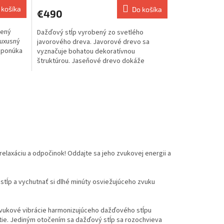
 košíka
Do košíka
€490
rený
Dažďový stĺp vyrobený zo svetlého
luxusný
javorového dreva. Javorové drevo sa
 ponúka
vyznačuje bohatou dekoratívnou
štruktúrou. Jaseňové drevo dokáže
prenášať...
laxáciu a odpočinok! Oddajte sa jeho zvukovej energii a
 stĺp a vychutnať si dlhé minúty osviežujúceho zvuku
 Zvukové vibrácie harmonizujúceho dažďového stĺpu
žitie. Jediným otočením sa dažďový stĺp sa rozochvieva