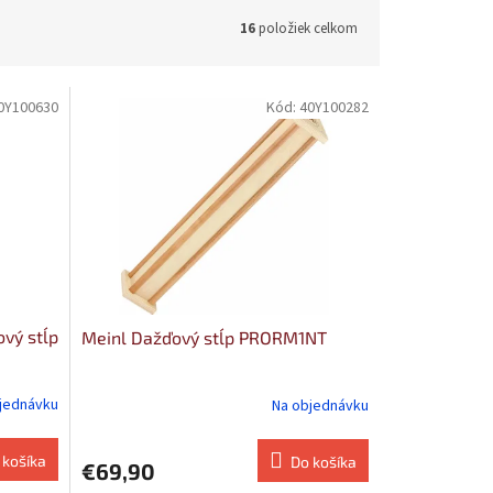
16
položiek celkom
0Y100630
Kód:
40Y100282
vý stĺp
Meinl Dažďový stĺp PRORM1NT
jednávku
Na objednávku
 košíka
Do košíka
€69,90