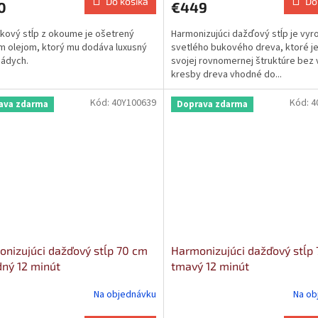
Do košíka
Do
0
€449
kový stĺp z okoume je ošetrený
Harmonizujúci dažďový stĺp je vyr
 olejom, ktorý mu dodáva luxusný
svetlého bukového dreva, ktoré j
nádych.
svojej rovnomernej štruktúre bez 
kresby dreva vhodné do...
Kód:
40Y100639
Kód:
4
ava zdarma
Doprava zdarma
nizujúci dažďový stĺp 70 cm
Harmonizujúci dažďový stĺp
dný 12 minút
tmavý 12 minút
Na objednávku
Na ob