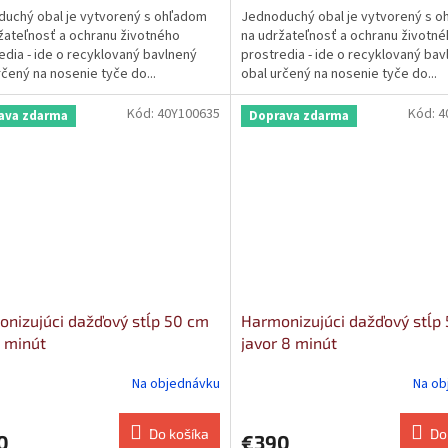
uchý obal je vytvorený s ohľadom
Jednoduchý obal je vytvorený s 
žateľnosť a ochranu životného
na udržateľnosť a ochranu životn
edia - ide o recyklovaný bavlnený
prostredia - ide o recyklovaný bav
rčený na nosenie tyče do...
obal určený na nosenie tyče do...
Kód:
40Y100635
Kód:
4
ava zdarma
Doprava zdarma
nizujúci dažďový stĺp 50 cm
Harmonizujúci dažďový stĺp
 minút
javor 8 minút
Na objednávku
Na ob
Do košíka
Do
0
€390