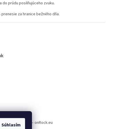
sa do prúdu posilňujúceho zvuku.
ás prenesie za hranice bežného dňa.
ok
a plnenie e-shopov – onRock.eu
Súhlasím