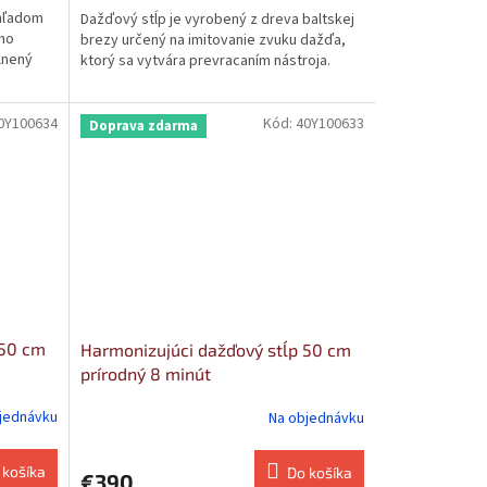
ohľadom
Dažďový stĺp je vyrobený z dreva baltskej
ého
brezy určený na imitovanie zvuku dažďa,
lnený
ktorý sa vytvára prevracaním nástroja.
0Y100634
Kód:
40Y100633
Doprava zdarma
 50 cm
Harmonizujúci dažďový stĺp 50 cm
prírodný 8 minút
jednávku
Na objednávku
 košíka
Do košíka
€390