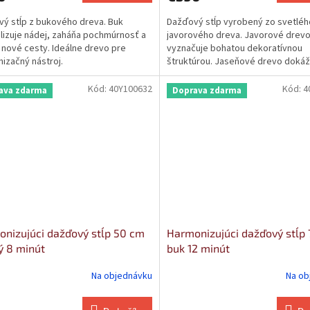
ý stĺp z bukového dreva. Buk
Dažďový stĺp vyrobený zo svetléh
izuje nádej, zaháňa pochmúrnosť a
javorového dreva. Javorové drevo
 nové cesty. Ideálne drevo pre
vyznačuje bohatou dekoratívnou
izačný nástroj.
štruktúrou. Jaseňové drevo doká
prenášať...
Kód:
40Y100632
Kód:
4
ava zdarma
Doprava zdarma
nizujúci dažďový stĺp 50 cm
Harmonizujúci dažďový stĺp
ý 8 minút
buk 12 minút
Na objednávku
Na ob