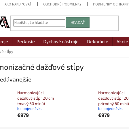
AKO NAKUPOVAŤ
OBCHODNÉ PODMIENKY
PODMIENKY OCHRANY
HĽADAŤ
roje
Perkusie
Dychové nástroje
Dekorácie
Akcie
é stĺpy
monizačné dažďové stĺpy
edávanejšie
Harmonizujúci
Harmonizujúci
dažďový stĺp 120 cm
dažďový stĺp 120
tmavý 60 minút
prírodný 60 minú
Na objednávku
Na objednávku
€979
€979