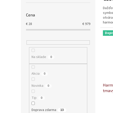
Dažďov
symbol
Cena
otvára
harmon
€
28
€
979
Dopr
Na sklade
0
Akcia
0
Harmo
Novinka
0
tmav
Tip
0
Doprava zdarma
13