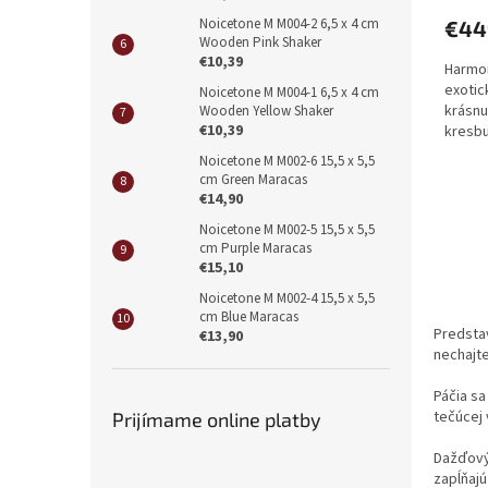
Noicetone M M004-2 6,5 x 4 cm
€44
Wooden Pink Shaker
€10,39
Harmon
exotic
Noicetone M M004-1 6,5 x 4 cm
krásnu
Wooden Yellow Shaker
€10,39
kresbu
Noicetone M M002-6 15,5 x 5,5
cm Green Maracas
€14,90
Noicetone M M002-5 15,5 x 5,5
cm Purple Maracas
€15,10
Noicetone M M002-4 15,5 x 5,5
cm Blue Maracas
Predstav
€13,90
nechajte
Páčia s
tečúcej 
Prijímame online platby
Dažďový
zapĺňajú