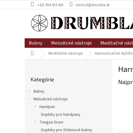
Prejsť
+421 904 423 416
obchod@drumbla.sk
na
obsah
Bubny
Melodické nástroje
Meditačné nást
Domov
Meditačné nástroje
Harmonizačné dažďov
B
Har
o
Preskočiť
č
Kategórie
kategórie
Najpr
n
ý
Bubny
p
Melodické nástroje
a
Handpan
n
e
Doplnky pre handpany
l
Tongue Drum
Doplnky pre štrbinové bubny