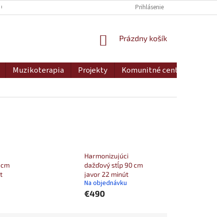
 OSOBNÝCH ÚDAJOV
DOPRAVA A PLATBA
Prihlásenie
MOJA OBJEDNÁVKA
NÁKUPNÝ
Prázdny košík
KOŠÍK
Muzikoterapia
Projekty
Komunitné centrum
Ko
Harmonizujúci
 cm
dažďový stĺp 90 cm
t
javor 22 minút
Na objednávku
€490