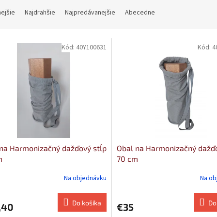
nejšie
Najdrahšie
Najpredávanejšie
Abecedne
Kód:
40Y100631
Kód:
4
na Harmonizačný dažďový stĺp
Obal na Harmonizačný dažďo
m
70 cm
Na objednávku
Na ob
Do košíka
Do
,40
€35