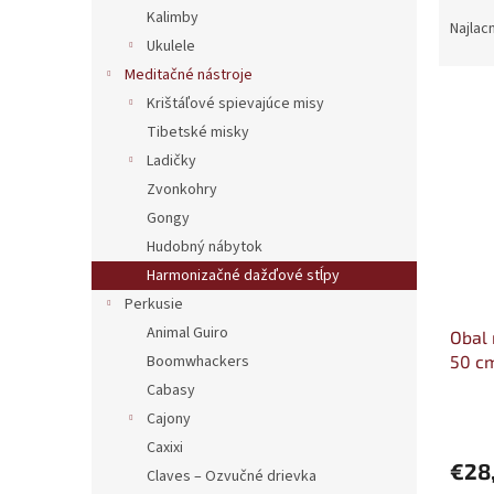
R
Kalimby
a
Najlac
Ukulele
d
e
Meditačné nástroje
V
n
Krištáľové spievajúce misy
ý
i
Tibetské misky
p
e
Ladičky
i
p
Zvonkohry
s
r
p
Gongy
o
r
d
Hudobný nábytok
o
u
Harmonizačné dažďové stĺpy
d
k
Perkusie
u
t
Animal Guiro
Obal 
k
o
50 c
Boomwhackers
t
v
o
Cabasy
v
Cajony
Caxixi
€28
Claves – Ozvučné drievka