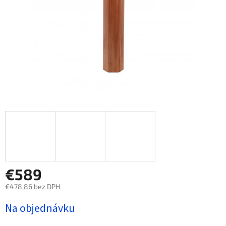
€589
€478,86 bez DPH
Jednotková
Na objednávku
cena: