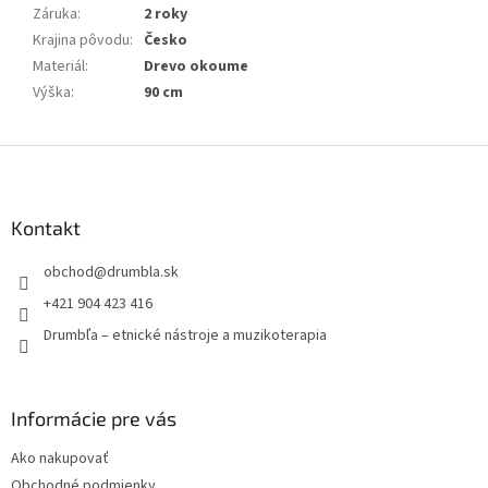
Záruka
:
2 roky
Krajina pôvodu
:
Česko
Materiál
:
Drevo okoume
Výška
:
90 cm
Z
á
p
ä
Kontakt
t
obchod
@
drumbla.sk
i
e
+421 904 423 416
Drumbľa – etnické nástroje a muzikoterapia
Informácie pre vás
Ako nakupovať
Obchodné podmienky