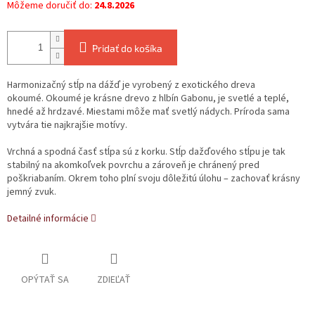
Môžeme doručiť do:
24.8.2026
Pridať do košíka
Harmonizačný stĺp na dážď je vyrobený z exotického dreva
okoumé. Okoumé je krásne drevo z hlbín Gabonu, je svetlé a teplé,
hnedé až hrdzavé. Miestami môže mať svetlý nádych. Príroda sama
vytvára tie najkrajšie motívy.
Vrchná a spodná časť stĺpa sú z korku. Stĺp dažďového stĺpu je tak
stabilný na akomkoľvek povrchu a zároveň je chránený pred
poškriabaním. Okrem toho plní svoju dôležitú úlohu – zachovať krásny
jemný zvuk.
Detailné informácie
OPÝTAŤ SA
ZDIEĽAŤ