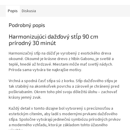
Popis
Diskusia
Podrobný popis
Harmonizujúci dažďový stĺp 90 cm
prírodný 30 minút
Harmonizačný stĺp na dážď je vyrobený z exotického dreva
okoumé. Okoumé je krásne drevo z hlbín Gabonu, je svetlé a
teplé, hnedé až hrdzavé. Miestami môže mať svetlý nádych.
Príroda sama vytvára tie najkrajšie motívy.
Vrchná a spodná časť stĺpa sú z korku. Stĺp dažďového stĺpu je
tak stabilný na akomkoľvek povrchu a zároveň je chránený pred
poškriabaním. Okrem toho plní svoju dôležitú úlohu – zachovať
krásny jemný zvuk.
Každý detail v tomto dizajne bol vytvorený s precíznosťou a
estetickým cítením, aby ladil s modernými prvkami dažďového
stĺpa. Spoločne vytvárajú jedinečnú symbiózu prírodných prvkov
a moderného vzhľadu, ktorá je základom tohto úžasného