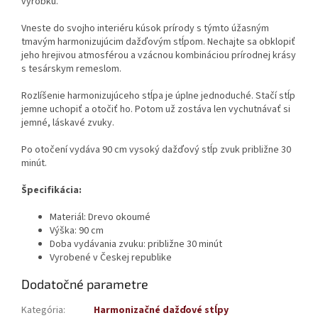
výrobku.
Vneste do svojho interiéru kúsok prírody s týmto úžasným
tmavým harmonizujúcim dažďovým stĺpom. Nechajte sa obklopiť
jeho hrejivou atmosférou a vzácnou kombináciou prírodnej krásy
s tesárskym remeslom.
Rozlíšenie harmonizujúceho stĺpa je úplne jednoduché. Stačí stĺp
jemne uchopiť a otočiť ho. Potom už zostáva len vychutnávať si
jemné, láskavé zvuky.
Po otočení vydáva 90 cm vysoký dažďový stĺp zvuk približne 30
minút.
Špecifikácia:
Materiál: Drevo okoumé
Výška: 90 cm
Doba vydávania zvuku: približne 30 minút
Vyrobené v Českej republike
Dodatočné parametre
Kategória
:
Harmonizačné dažďové stĺpy