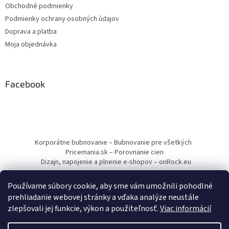
Obchodné podmienky
Podmienky ochrany osobných údajov
Doprava a platba
Moja objednávka
Facebook
Korporátne bubnovanie – Bubnovanie pre všetkých
Pricemania.sk – Porovnanie cien
Dizajn, napojenie a plnenie e-shopov – onRock.eu
Používame súbory cookie, aby sme vám umožnili pohodlné
prehliadanie webovej stránky a vďaka analýze neustále
zlepšovali jej funkcie, výkon a použiteľnosť.
Viac informácií
Vytvoril Shoptet