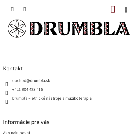
Prejsť
NÁKUP
na
obsah
KOŠÍK
Z
á
p
ä
Kontakt
t
obchod
@
drumbla.sk
i
e
+421 904 423 416
Drumbľa – etnické nástroje a muzikoterapia
Informácie pre vás
Ako nakupovať