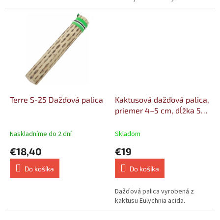
bambusového dreva, majú...
Terre S-25 Dažďová palica
Kaktusová dažďová palica,
priemer 4–5 cm, dĺžka 50
cm
Naskladníme do 2 dní
Skladom
€18,40
€19
Do košíka
Do košíka
Dažďová palica vyrobená z
kaktusu Eulychnia acida.