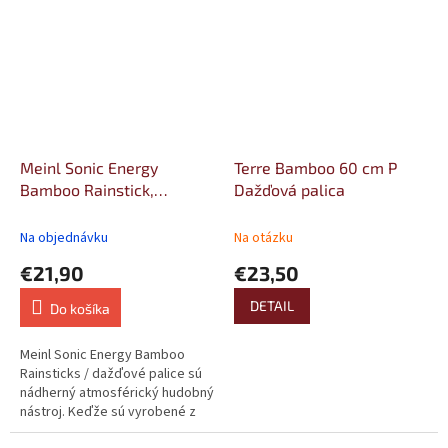
Meinl Sonic Energy
Terre Bamboo 60 cm P
Bamboo Rainstick,
Dažďová palica
medium
Na objednávku
Na otázku
€21,90
€23,50
DETAIL
Do košíka
Meinl Sonic Energy Bamboo
Rainsticks / dažďové palice sú
nádherný atmosférický hudobný
nástroj. Keďže sú vyrobené z
bambusového dreva, majú