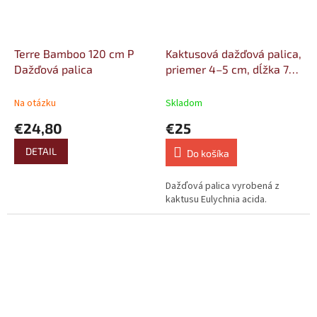
Terre Bamboo 120 cm P
Kaktusová dažďová palica,
Dažďová palica
priemer 4–5 cm, dĺžka 75
cm
Na otázku
Skladom
€24,80
€25
DETAIL
Do košíka
Dažďová palica vyrobená z
kaktusu Eulychnia acida.