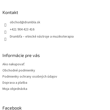
c
á
n
i
p
i
e
ä
Kontakt
e
p
t
r
obchod
@
drumbla.sk
i
v
e
k
+421 904 423 416
y
Drumbľa – etnické nástroje a muzikoterapia
v
ý
p
i
Informácie pre vás
s
u
Ako nakupovať
Obchodné podmienky
Podmienky ochrany osobných údajov
Doprava a platba
Moja objednávka
Facebook