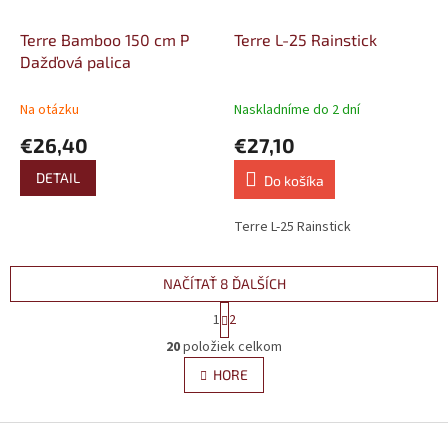
Terre Bamboo 150 cm P
Terre L-25 Rainstick
Dažďová palica
Na otázku
Naskladníme do 2 dní
€26,40
€27,10
DETAIL
Do košíka
Terre L-25 Rainstick
NAČÍTAŤ 8 ĎALŠÍCH
S
1
2
t
O
r
20
položiek celkom
v
á
l
HORE
n
á
k
d
o
v
Z
a
a