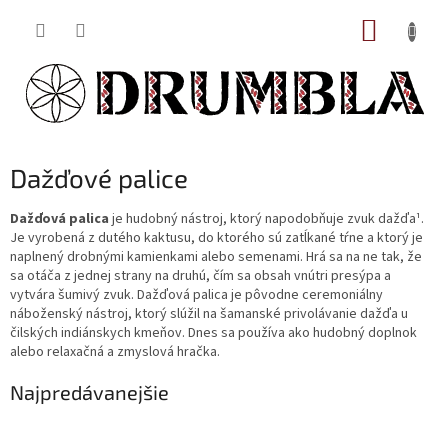
Prejsť
NÁKUP
na
obsah
KOŠÍK
Dažďové palice
Dažďová palica
je hudobný nástroj, ktorý napodobňuje zvuk dažďa¹.
Je vyrobená z dutého kaktusu, do ktorého sú zatĺkané tŕne a ktorý je
naplnený drobnými kamienkami alebo semenami. Hrá sa na ne tak, že
sa otáča z jednej strany na druhú, čím sa obsah vnútri presýpa a
vytvára šumivý zvuk. Dažďová palica je pôvodne ceremoniálny
náboženský nástroj, ktorý slúžil na šamanské privolávanie dažďa u
čilských indiánskych kmeňov. Dnes sa používa ako hudobný doplnok
alebo relaxačná a zmyslová hračka.
Najpredávanejšie