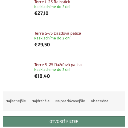
Terre L-25 Rainstick
Naskladníme do 2 dní
€27,10
Terre S-75 Dažďová palica
Naskladníme do 2 dní
€29,50
Terre S-25 Dažďová palica
Naskladníme do 2 dní
€18,40
R
a
Najlacnejšie
Najdrahšie
Najpredávanejšie
Abecedne
d
e
n
OTVORIŤ FILTER
i