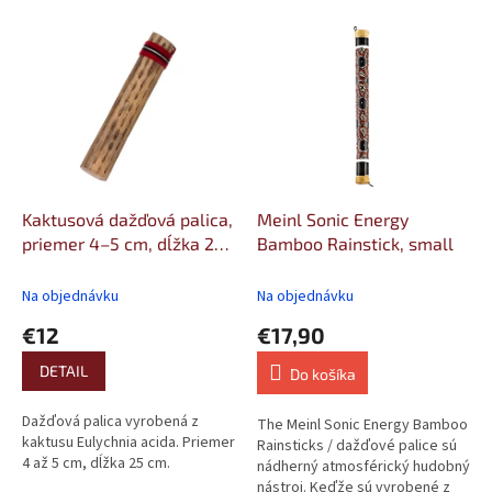
e
V
p
ý
r
p
o
i
d
s
u
p
k
r
t
o
o
d
Kaktusová dažďová palica,
Meinl Sonic Energy
v
u
priemer 4–5 cm, dĺžka 25
Bamboo Rainstick, small
k
cm
t
Na objednávku
Na objednávku
o
€12
€17,90
v
DETAIL
Do košíka
Dažďová palica vyrobená z
The Meinl Sonic Energy Bamboo
kaktusu Eulychnia acida. Priemer
Rainsticks / dažďové palice sú
4 až 5 cm, dĺžka 25 cm.
nádherný atmosférický hudobný
nástroj. Keďže sú vyrobené z