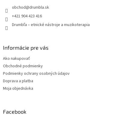
t
obchod
@
drumbla.sk
i
e
+421 904 423 416
Drumbľa – etnické nástroje a muzikoterapia
Informácie pre vás
Ako nakupovať
Obchodné podmienky
Podmienky ochrany osobných údajov
Doprava a platba
Moja objednávka
Facebook