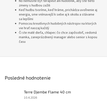
No nemusíte byť terapeut ani hudobník, aby ste tieto
l
zmeny s hudbou zažili
a
Keď hudbu tvoríme, keď hráme, prichádza uvoľnenie aj
energia, sme vnímavejší k sebe aj k okoliu a stávame
.
sa lepšími
s
Pomocou kreatívnych hudobných nástrojov na ktorých
vie hrať naozaj každý
k
Či ste malé dieťa, chlapec čo chce zapôsobiť, vedomá
mamka, zaneprázdnený manager alebo senior s kopou
času
Posledné hodnotenie
Terre Djembe Flame 40 cm
Hodnotenie
10.4.2026
produktu
je