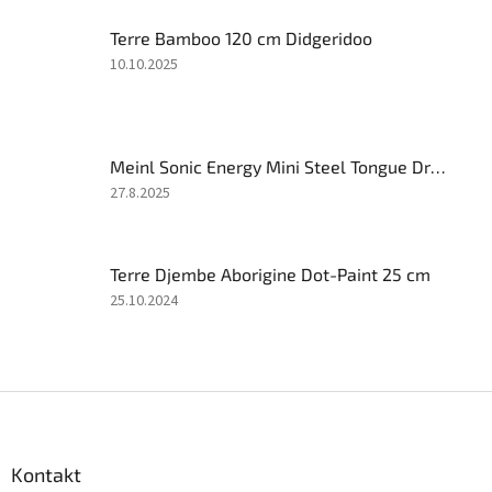
5
Terre Bamboo 120 cm Didgeridoo
z
5
Hodnotenie
10.10.2025
hviezdičiek.
produktu
je
3
z
Meinl Sonic Energy Mini Steel Tongue Drum 6" B dur Gold
5
hviezdičiek.
Hodnotenie
27.8.2025
produktu
je
4
Terre Djembe Aborigine Dot-Paint 25 cm
z
5
Hodnotenie
25.10.2024
hviezdičiek.
produktu
je
2
z
Z
5
á
hviezdičiek.
p
ä
Kontakt