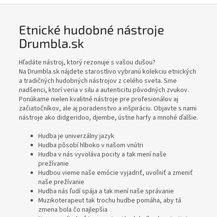
b
n
Etnické hudobné nástroje
é
Drumbla.sk
n
á
Hľadáte nástroj, ktorý rezonuje s vašou dušou?
Na
Drumbla.sk
nájdete starostlivo vybranú kolekciu etnických
s
a tradičných hudobných nástrojov z celého sveta. Sme
t
nadšenci, ktorí veria v silu a autenticitu pôvodných zvukov.
Ponúkame nielen kvalitné nástroje pre profesionálov aj
r
začiatočníkov, ale aj poradenstvo a inšpiráciu. Objavte s nami
o
nástroje ako didgeridoo, djembe, ústne harfy a mnohé ďalšie.
j
Hudba je univerzálny jazyk
e
Hudba pôsobí hlboko v našom vnútri
Hudba v nás vyvoláva pocity a tak mení naše
D
prežívanie
r
Hudbou vieme naše emócie vyjadriť, uvoľniť a zmeniť
naše prežívanie
u
Hudba nás ľudí spája a tak mení naše správanie
m
Muzikoterapeut tak trochu hudbe pomáha, aby tá
zmena bola čo najlepšia
b