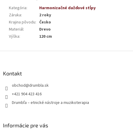
Kategória
:
Harmonizačné dažďové stĺpy
Záruka
:
2 roky
Krajina pôvodu
:
Česko
Materiál
:
Drevo
Výška
:
120 cm
Z
á
p
ä
Kontakt
t
obchod
@
drumbla.sk
i
e
+421 904 423 416
Drumbľa – etnické nástroje a muzikoterapia
Informácie pre vás