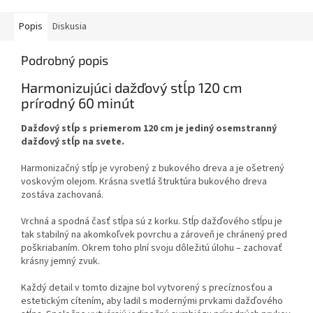
Popis
Diskusia
Podrobný popis
Harmonizujúci dažďový stĺp 120 cm
prírodný 60 minút
Dažďový stĺp s priemerom 120 cm je jediný osemstranný
dažďový stĺp na svete.
Harmonizačný stĺp
je vyrobený z bukového dreva a je ošetrený
voskovým olejom. Krásna svetlá štruktúra bukového dreva
zostáva zachovaná.
Vrchná a spodná časť stĺpa sú z korku. Stĺp dažďového stĺpu je
tak stabilný na akomkoľvek povrchu a zároveň je chránený pred
poškriabaním. Okrem toho plní svoju dôležitú úlohu – zachovať
krásny jemný zvuk.
Každý detail v tomto dizajne bol vytvorený s precíznosťou a
estetickým cítením, aby ladil s modernými prvkami dažďového