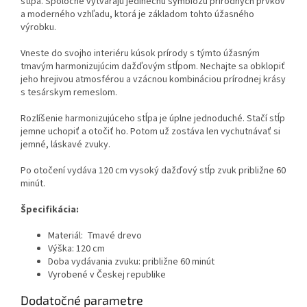
stĺpa. Spoločne vytvárajú jedinečnú symbiózu prírodných prvkov
a moderného vzhľadu, ktorá je základom tohto úžasného
výrobku.
Vneste do svojho interiéru kúsok prírody s týmto úžasným
tmavým harmonizujúcim dažďovým stĺpom. Nechajte sa obklopiť
jeho hrejivou atmosférou a vzácnou kombináciou prírodnej krásy
s tesárskym remeslom.
Rozlíšenie harmonizujúceho stĺpa je úplne jednoduché. Stačí stĺp
jemne uchopiť a otočiť ho. Potom už zostáva len vychutnávať si
jemné, láskavé zvuky.
Po otočení vydáva 120 cm vysoký dažďový stĺp zvuk približne 60
minút.
Špecifikácia:
Materiál: Tmavé drevo
Výška: 120 cm
Doba vydávania zvuku: približne 60 minút
Vyrobené v Českej republike
Dodatočné parametre