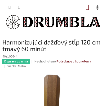
Prejsť
NÁKUP
na
obsah
KOŠÍK
Harmonizujúci dažďový stĺp 120 cm
tmavý 60 minút
40Y100644
Priemerné
Neohodnotené
Podrobnosti hodnotenia
Doprava zdarma
hodnotenie
Značka:
MeNa
produktu
je
0,0
z
5
hviezdičiek.