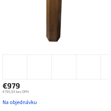
€979
€795,93 bez DPH
Jednotková
Na objednávku
cena: