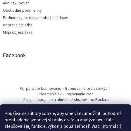
Ako nakupovať
Obchodné podmienky
Podmienky ochrany osobných údajov
Doprava a platba
Moja objednávka
Facebook
Korporátne bubnovanie – Bubnovanie pre všetkých
Pricemania.sk – Porovnanie cien
Dizajn, napojenie a plnenie e-shopov – onRock.eu
Používame súbory cookie, aby sme vám umožnili pohodlné
prehliadanie webovej stránky a vďaka analýze neustále
zlepšovali jej funkcie, výkon a použiteľnosť.
Viac informácií