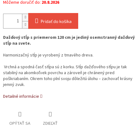
Môžeme doručiť do:
20.8.2026
Pridať do košíka
Dažďový stĺp s priemerom 120 cm je jediný osemstranný dažďový
stĺp na svete.
Harmonizačný stĺp
je vyrobený z tmavého dreva.
Vrchná a spodná časť stĺpa sú z korku. Stĺp dažďového stĺpu je tak
stabilný na akomkoľvek povrchu a zároveň je chránený pred
poškriabaním. Okrem toho plní svoju dôležitú úlohu – zachovať krásny
jemný zvuk.
Detailné informácie
OPÝTAŤ SA
ZDIEĽAŤ