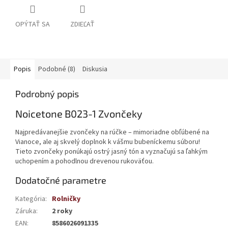
OPÝTAŤ SA
ZDIEĽAŤ
Popis
Podobné (8)
Diskusia
Podrobný popis
Noicetone B023-1 Zvončeky
Najpredávanejšie zvončeky na rúčke – mimoriadne obľúbené na
Vianoce, ale aj skvelý doplnok k vášmu bubeníckemu súboru!
Tieto zvončeky ponúkajú ostrý jasný tón a vyznačujú sa ľahkým
uchopením a pohodlnou drevenou rukoväťou.
Dodatočné parametre
Kategória
:
Rolničky
Záruka
:
2 roky
EAN
:
8586026091335