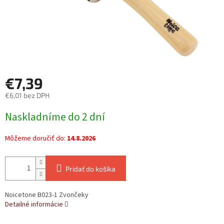
€7,39
€6,01 bez DPH
Jednotková
Naskladníme do 2 dní
cena:
Môžeme doručiť do:
14.8.2026
Pridať do košíka
Noicetone B023-1 Zvončeky
Detailné informácie