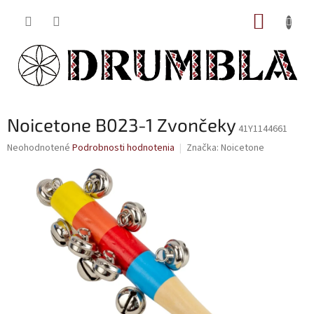
Prejsť
NÁKUP
na
obsah
KOŠÍK
Noicetone B023-1 Zvončeky
41Y1144661
Priemerné
Neohodnotené
Podrobnosti hodnotenia
Značka:
Noicetone
hodnotenie
produktu
je
0,0
z
5
hviezdičiek.