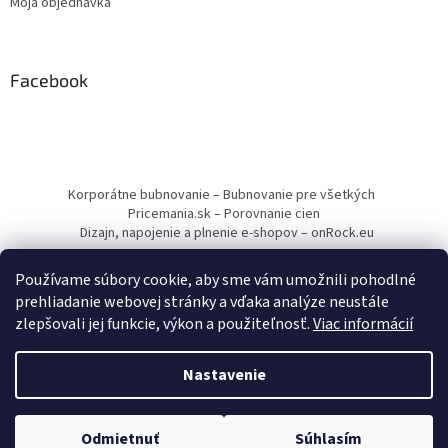
Moja objednávka
Facebook
Korporátne bubnovanie – Bubnovanie pre všetkých
Pricemania.sk – Porovnanie cien
Dizajn, napojenie a plnenie e-shopov – onRock.eu
Používame súbory cookie, aby sme vám umožnili pohodlné
prehliadanie webovej stránky a vďaka analýze neustále
zlepšovali jej funkcie, výkon a použiteľnosť.
Viac informácií
Vytvoril Shoptet
Nastavenie
Copyright 2026
Drumbľa – Etnické nástroje a muzikoterapia
.
Odmietnuť
Súhlasím
Všetky práva vyhradené.
Upraviť nastavenie cookies