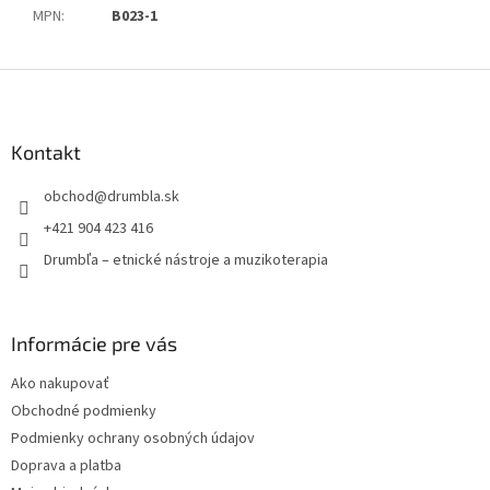
MPN
:
B023-1
Z
á
p
ä
Kontakt
t
obchod
@
drumbla.sk
i
e
+421 904 423 416
Drumbľa – etnické nástroje a muzikoterapia
Informácie pre vás
Ako nakupovať
Obchodné podmienky
Podmienky ochrany osobných údajov
Doprava a platba