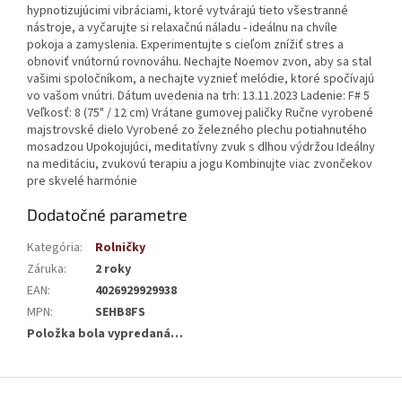
hypnotizujúcimi vibráciami, ktoré vytvárajú tieto všestranné
nástroje, a vyčarujte si relaxačnú náladu - ideálnu na chvíle
pokoja a zamyslenia. Experimentujte s cieľom znížiť stres a
obnoviť vnútornú rovnováhu. Nechajte Noemov zvon, aby sa stal
vašimi spoločníkom, a nechajte vyznieť melódie, ktoré spočívajú
vo vašom vnútri. Dátum uvedenia na trh: 13.11.2023 Ladenie: F# 5
Veľkosť: 8 (75" / 12 cm) Vrátane gumovej paličky Ručne vyrobené
majstrovské dielo Vyrobené zo železného plechu potiahnutého
mosadzou Upokojujúci, meditatívny zvuk s dlhou výdržou Ideálny
na meditáciu, zvukovú terapiu a jogu Kombinujte viac zvončekov
pre skvelé harmónie
Dodatočné parametre
Kategória
:
Rolničky
Záruka
:
2 roky
EAN
:
4026929929938
MPN
:
SEHB8FS
Položka bola vypredaná…
Z