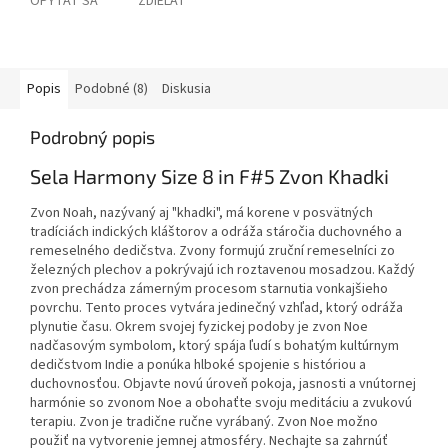
OPÝTAŤ SA
ZDIEĽAŤ
Popis
Podobné (8)
Diskusia
Podrobný popis
Sela Harmony Size 8 in F#5 Zvon Khadki
Zvon Noah, nazývaný aj "khadki", má korene v posvätných
tradíciách indických kláštorov a odráža stáročia duchovného a
remeselného dedičstva. Zvony formujú zruční remeselníci zo
železných plechov a pokrývajú ich roztavenou mosadzou. Každý
zvon prechádza zámerným procesom starnutia vonkajšieho
povrchu. Tento proces vytvára jedinečný vzhľad, ktorý odráža
plynutie času. Okrem svojej fyzickej podoby je zvon Noe
nadčasovým symbolom, ktorý spája ľudí s bohatým kultúrnym
dedičstvom Indie a ponúka hlboké spojenie s históriou a
duchovnosťou. Objavte novú úroveň pokoja, jasnosti a vnútornej
harmónie so zvonom Noe a obohaťte svoju meditáciu a zvukovú
terapiu. Zvon je tradične ručne vyrábaný. Zvon Noe možno
použiť na vytvorenie jemnej atmosféry. Nechajte sa zahrnúť