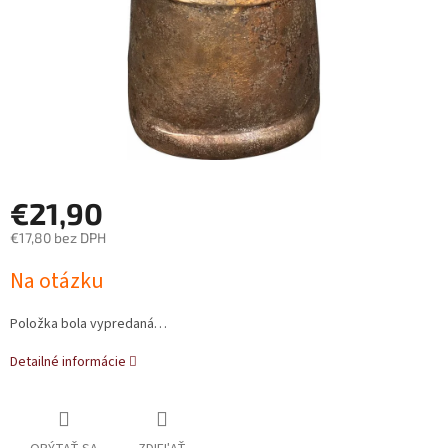
€21,90
€17,80 bez DPH
Jednotková
Na otázku
cena:
Položka bola vypredaná…
Detailné informácie