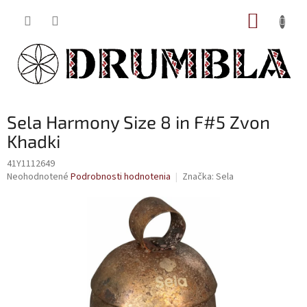
Prejsť
NÁKUP
na
obsah
KOŠÍK
Sela Harmony Size 8 in F#5 Zvon
Khadki
41Y1112649
Priemerné
Neohodnotené
Podrobnosti hodnotenia
Značka:
Sela
hodnotenie
produktu
je
0,0
z
5
hviezdičiek.