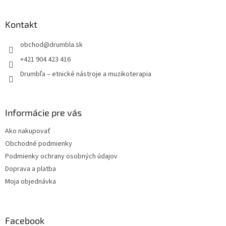
á
p
ä
Kontakt
t
obchod
@
drumbla.sk
i
e
+421 904 423 416
Drumbľa – etnické nástroje a muzikoterapia
Informácie pre vás
Ako nakupovať
Obchodné podmienky
Podmienky ochrany osobných údajov
Doprava a platba
Moja objednávka
Facebook