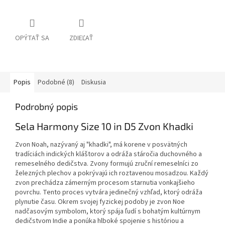
OPÝTAŤ SA
ZDIEĽAŤ
Popis
Podobné (8)
Diskusia
Podrobný popis
Sela Harmony Size 10 in D5 Zvon Khadki
Zvon Noah, nazývaný aj "khadki", má korene v posvätných
tradíciách indických kláštorov a odráža stáročia duchovného a
remeselného dedičstva. Zvony formujú zruční remeselníci zo
železných plechov a pokrývajú ich roztavenou mosadzou. Každý
zvon prechádza zámerným procesom starnutia vonkajšieho
povrchu. Tento proces vytvára jedinečný vzhľad, ktorý odráža
plynutie času. Okrem svojej fyzickej podoby je zvon Noe
nadčasovým symbolom, ktorý spája ľudí s bohatým kultúrnym
dedičstvom Indie a ponúka hlboké spojenie s históriou a