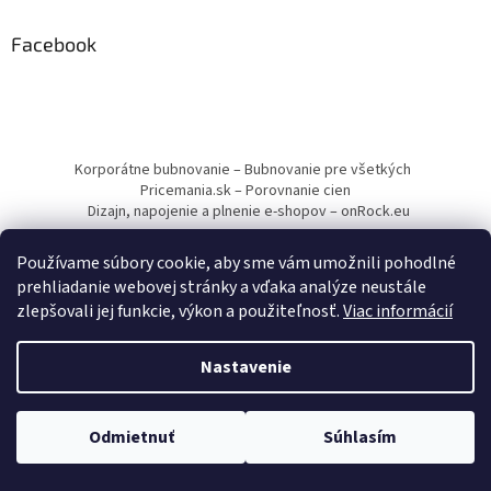
Facebook
Korporátne bubnovanie – Bubnovanie pre všetkých
Pricemania.sk – Porovnanie cien
Dizajn, napojenie a plnenie e-shopov – onRock.eu
Používame súbory cookie, aby sme vám umožnili pohodlné
prehliadanie webovej stránky a vďaka analýze neustále
zlepšovali jej funkcie, výkon a použiteľnosť.
Viac informácií
Vytvoril Shoptet
Nastavenie
Copyright 2026
Drumbľa – Etnické nástroje a muzikoterapia
.
Odmietnuť
Súhlasím
Všetky práva vyhradené.
Upraviť nastavenie cookies
Minimálna hodnota objednávky je 12,00 €.