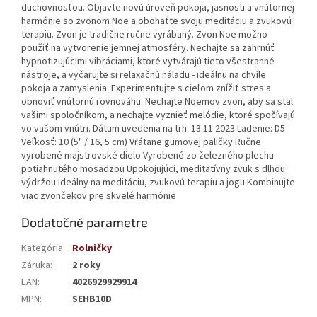
duchovnosťou. Objavte novú úroveň pokoja, jasnosti a vnútornej
harmónie so zvonom Noe a obohaťte svoju meditáciu a zvukovú
terapiu. Zvon je tradične ručne vyrábaný. Zvon Noe možno
použiť na vytvorenie jemnej atmosféry. Nechajte sa zahrnúť
hypnotizujúcimi vibráciami, ktoré vytvárajú tieto všestranné
nástroje, a vyčarujte si relaxačnú náladu - ideálnu na chvíle
pokoja a zamyslenia. Experimentujte s cieľom znížiť stres a
obnoviť vnútornú rovnováhu. Nechajte Noemov zvon, aby sa stal
vašimi spoločníkom, a nechajte vyznieť melódie, ktoré spočívajú
vo vašom vnútri. Dátum uvedenia na trh: 13.11.2023 Ladenie: D5
Veľkosť: 10 (5" / 16, 5 cm) Vrátane gumovej paličky Ručne
vyrobené majstrovské dielo Vyrobené zo železného plechu
potiahnutého mosadzou Upokojujúci, meditatívny zvuk s dlhou
výdržou Ideálny na meditáciu, zvukovú terapiu a jogu Kombinujte
viac zvončekov pre skvelé harmónie
Dodatočné parametre
Kategória
:
Rolničky
Záruka
:
2 roky
EAN
:
4026929929914
MPN
:
SEHB10D