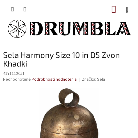
Prejsť
NÁKUP
na
obsah
KOŠÍK
Sela Harmony Size 10 in D5 Zvon
Khadki
41Y1112651
Priemerné
Neohodnotené
Podrobnosti hodnotenia
Značka:
Sela
hodnotenie
produktu
je
0,0
z
5
hviezdičiek.