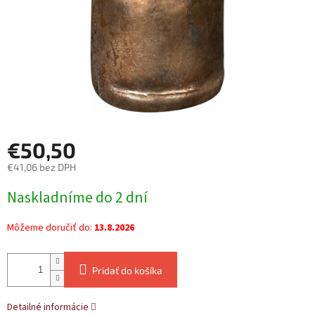
€50,50
€41,06 bez DPH
Jednotková
Naskladníme do 2 dní
cena:
Môžeme doručiť do:
13.8.2026
Pridať do košíka
Detailné informácie