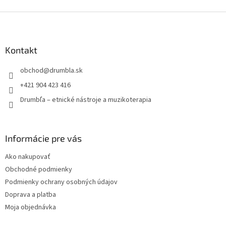
Z
á
p
ä
Kontakt
t
obchod
@
drumbla.sk
i
e
+421 904 423 416
Drumbľa – etnické nástroje a muzikoterapia
Informácie pre vás
Ako nakupovať
Obchodné podmienky
Podmienky ochrany osobných údajov
Doprava a platba
Moja objednávka