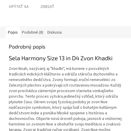
OPÝTAŤ SA
ZDIEĽAŤ
Popis
Podobné (8)
Diskusia
Podrobný popis
Sela Harmony Size 13 in D4 Zvon Khadki
Zvon Noah, nazývaný aj "khadki", má korene v posvätných
tradíciách indických kláštorov a odráža stáročia duchovného a
remeselného dedičstva. Zvony formujú zruční remeselníci zo
železných plechov a pokrývajú ich roztavenou mosadzou. Každý
zvon prechádza zámerným procesom starnutia vonkajšieho
povrchu. Tento proces vytvára jedinečný vzhľad, ktorý odráža
plynutie času. Okrem svojej fyzickej podoby je zvon Noe
nadčasovým symbolom, ktorý spája ľudí s bohatým kultúrnym
dedičstvom Indie a ponúka hlboké spojenie s históriou a
duchovnosťou. Objavte novú úroveň pokoja, jasnosti a vnútornej
harmónie so zvonom Noe a obohaťte svoju meditáciu a zvukovú
terapiu. Zvon je tradične ručne vyrábaný. Zvon Noe možno