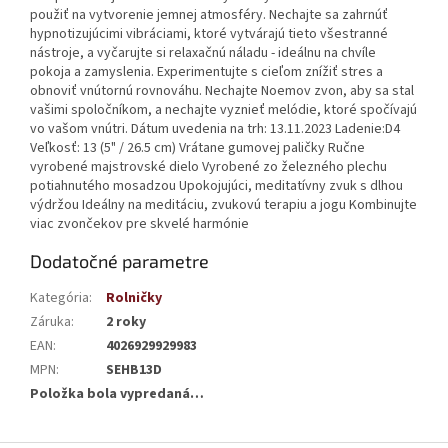
použiť na vytvorenie jemnej atmosféry. Nechajte sa zahrnúť
hypnotizujúcimi vibráciami, ktoré vytvárajú tieto všestranné
nástroje, a vyčarujte si relaxačnú náladu - ideálnu na chvíle
pokoja a zamyslenia. Experimentujte s cieľom znížiť stres a
obnoviť vnútornú rovnováhu. Nechajte Noemov zvon, aby sa stal
vašimi spoločníkom, a nechajte vyznieť melódie, ktoré spočívajú
vo vašom vnútri. Dátum uvedenia na trh: 13.11.2023 Ladenie:D4
Veľkosť: 13 (5" / 26.5 cm) Vrátane gumovej paličky Ručne
vyrobené majstrovské dielo Vyrobené zo železného plechu
potiahnutého mosadzou Upokojujúci, meditatívny zvuk s dlhou
výdržou Ideálny na meditáciu, zvukovú terapiu a jogu Kombinujte
viac zvončekov pre skvelé harmónie
Dodatočné parametre
Kategória
:
Rolničky
Záruka
:
2 roky
EAN
:
4026929929983
MPN
:
SEHB13D
Položka bola vypredaná…