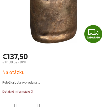
Z
ZADARMO
A
D
€137,50
A
€111,79 bez DPH
Jednotková
R
Na otázku
cena:
M
Položka bola vypredaná…
O
Detailné informácie