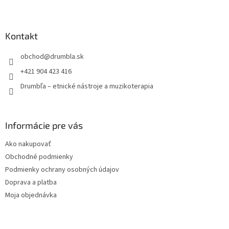
Z
á
p
ä
Kontakt
t
obchod
@
drumbla.sk
i
e
+421 904 423 416
Drumbľa – etnické nástroje a muzikoterapia
Informácie pre vás
Ako nakupovať
Obchodné podmienky
Podmienky ochrany osobných údajov
Doprava a platba
Moja objednávka