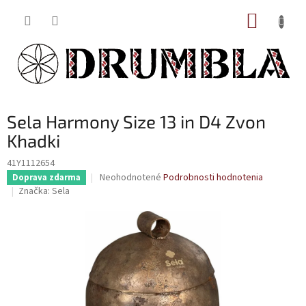
Prejsť
NÁKUP
na
obsah
KOŠÍK
Sela Harmony Size 13 in D4 Zvon
Khadki
41Y1112654
Priemerné
Neohodnotené
Podrobnosti hodnotenia
Doprava zdarma
hodnotenie
Značka:
Sela
produktu
je
0,0
z
5
hviezdičiek.