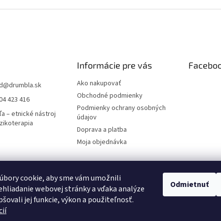
Informácie pre vás
Facebo
Ako nakupovať
d
@
drumbla.sk
Obchodné podmienky
04 423 416
Podmienky ochrany osobných
a – etnické nástroj
údajov
zikoterapia
Doprava a platba
Moja objednávka
úbory cookie, aby sme vám umožnili
novanie pre všetkých
Pricemania.sk – Porovnanie cien
Dizajn, napojenie 
Odmietnuť
hliadanie webovej stránky a vďaka analýze
šovali jej funkcie, výkon a použiteľnosť.
ií