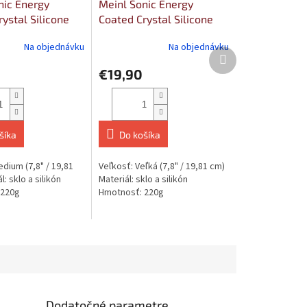
nic Energy
Meinl Sonic Energy
ystal Silicone
Coated Crystal Silicone
ium
Rod Large
Na objednávku
Na objednávku
Ďalší
produkt
€19,90
šíka
Do košíka
dium (7,8" / 19,81
Veľkosť: Veľká (7,8" / 19,81 cm)
: sklo a silikón
Materiál: sklo a silikón
 220g
Hmotnosť: 220g
Dodatočné parametre