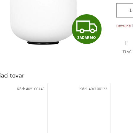
Z
Detailné 
ZADARMO
A
TLAČ
D
iaci tovar
A
Kód:
40Y100148
Kód:
40Y100122
R
M