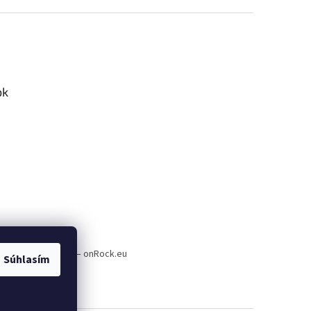
ok
a plnenie e-shopov – onRock.eu
Súhlasím