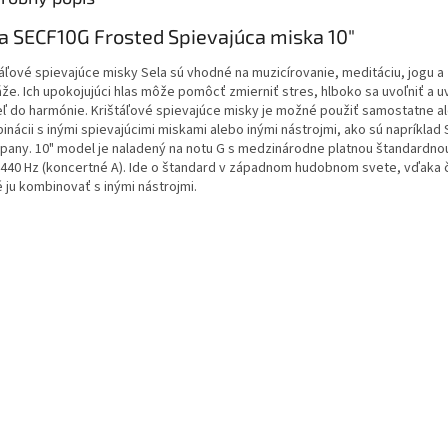
a SECF10G Frosted Spievajúca miska 10"
táľové spievajúce misky Sela sú vhodné na muzicírovanie, meditáciu, jogu 
že. Ich upokojujúci hlas môže pomôcť zmierniť stres, hlboko sa uvoľniť a uv
ľ do harmónie. Krištáľové spievajúce misky je možné použiť samostatne a
nácii s inými spievajúcimi miskami alebo inými nástrojmi, ako sú napríklad 
pany. 10" model je naladený na notu G s medzinárodne platnou štandardno
 440 Hz (koncertné A). Ide o štandard v západnom hudobnom svete, vďaka 
 ju kombinovať s inými nástrojmi.