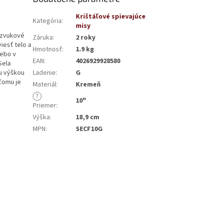
Krištáľové spievajúce
Kategória
:
misy
a zvukové
Záruka
:
2 roky
iesť telo a
Hmotnosť
:
1.9 kg
lebo v
EAN
:
4026929928580
Sela
u výškou
Ladenie
:
G
čomu je
Materiál
:
Kremeň
?
10"
Priemer
:
Výška
:
18,9 cm
MPN
:
SECF10G