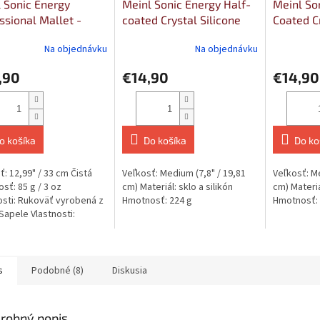
 Sonic Energy
Meinl Sonic Energy Half-
Meinl So
ssional Mallet -
coated Crystal Silicone
Coated Cr
O
um Felt Tip, Medium
Rod Medium
Rod Med
Na objednávku
Na objednávku
,90
€14,90
€14,90
o košíka
Do košíka
Do ko
ť: 12,99" / 33 cm Čistá
Veľkosť: Medium (7,8" / 19,81
Veľkosť: Me
sť: 85 g / 3 oz
cm) Materiál: sklo a silikón
cm) Materiál
osti: Rukoväť vyrobená z
Hmotnosť: 224 g
Hmotnosť:
Sapele Vlastnosti:
ené v Nemecku
sti:...
s
Podobné (8)
Diskusia
robný popis