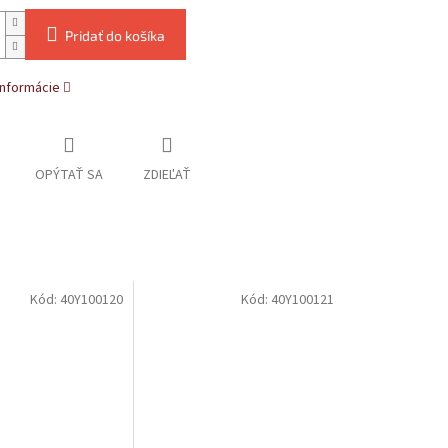
Pridať do košíka
informácie
OPÝTAŤ SA
ZDIEĽAŤ
Kód:
40Y100120
Kód:
40Y100121