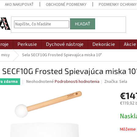
AKO NAKUPOVAŤ
OBCHODNÉ PODMIENKY
PODMIENKY OCHRANY
HĽADAŤ
roje
Perkusie
Dychové nástroje
Dekorácie
Akcie
e misy
Sela SECF10G Frosted Spievajúca miska 10"
 SECF10G Frosted Spievajúca miska 10
Priemerné
Neohodnotené
Podrobnosti hodnotenia
Značka:
Sela
va zdarma
hodnotenie
produktu
€14
je
€119,92 
0,0
z
Jednotk
Naskl
5
cena:
hviezdičiek.
Môžeme d