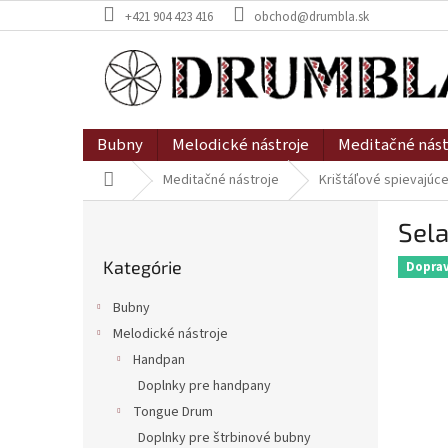
Prejsť
+421 904 423 416
obchod@drumbla.sk
na
obsah
Bubny
Melodické nástroje
Meditačné nást
Domov
Meditačné nástroje
Krištáľové spievajúc
B
Sela
o
Preskočiť
č
Kategórie
kategórie
Dopra
n
ý
Bubny
p
Melodické nástroje
a
Handpan
n
e
Doplnky pre handpany
l
Tongue Drum
Doplnky pre štrbinové bubny