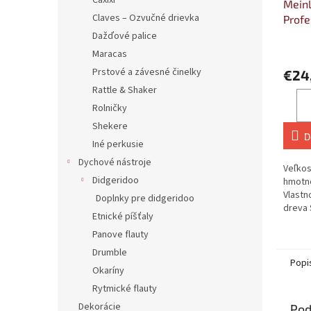
Caxixi
Meinl
Claves – Ozvučné drievka
Profe
Medi
Dažďové palice
Maracas
Prstové a závesné činelky
€24
Rattle & Shaker
Rolničky
Shekere
D
Iné perkusie
Dychové nástroje
Veľkos
Didgeridoo
hmotno
Vlastn
Doplnky pre didgeridoo
dreva 
Etnické píšťaly
Vyrob
Panove flauty
Vlastno
Drumble
Popi
Okaríny
Rytmické flauty
Dekorácie
Pod