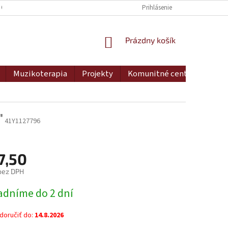
 OSOBNÝCH ÚDAJOV
DOPRAVA A PLATBA
Prihlásenie
MOJA OBJEDNÁVKA
NÁKUPNÝ
Prázdny košík
KOŠÍK
Muzikoterapia
Projekty
Komunitné centrum
Ko
"
41Y1127796
7,50
bez DPH
ová
adníme do 2 dní
oručiť do:
14.8.2026