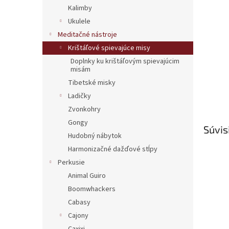
Kalimby
Ukulele
Meditačné nástroje
Krištáľové spievajúce misy
Doplnky ku krištáľovým spievajúcim
misám
Tibetské misky
Ladičky
Zvonkohry
Gongy
Súvis
Hudobný nábytok
Harmonizačné dažďové stĺpy
Perkusie
Animal Guiro
Boomwhackers
Cabasy
Cajony