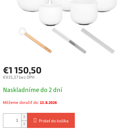
€1 150,50
€935,37 bez DPH
Jednotková
Naskladníme do 2 dní
cena:
Môžeme doručiť do:
13.8.2026
Pridať do košíka