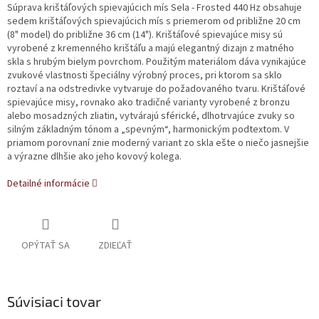
Súprava krištáľových spievajúcich mís Sela - Frosted 440 Hz obsahuje
sedem krištáľových spievajúcich mís s priemerom od približne 20 cm
(8" model) do približne 36 cm (14"). Krištáľové spievajúce misy sú
vyrobené z kremenného krištáľu a majú elegantný dizajn z matného
skla s hrubým bielym povrchom. Použitým materiálom dáva vynikajúce
zvukové vlastnosti špeciálny výrobný proces, pri ktorom sa sklo
roztaví a na odstredivke vytvaruje do požadovaného tvaru. Krištáľové
spievajúce misy, rovnako ako tradičné varianty vyrobené z bronzu
alebo mosadzných zliatin, vytvárajú sférické, dlhotrvajúce zvuky so
silným základným tónom a „spevným“, harmonickým podtextom. V
priamom porovnaní znie moderný variant zo skla ešte o niečo jasnejšie
a výrazne dlhšie ako jeho kovový kolega.
Detailné informácie
OPÝTAŤ SA
ZDIEĽAŤ
Súvisiaci tovar