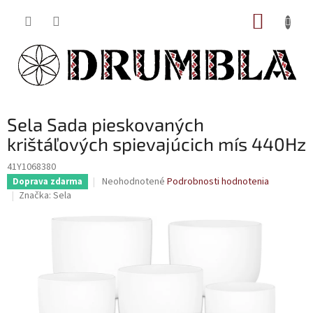
Prejsť
NÁKUP
na
obsah
KOŠÍK
Sela Sada pieskovaných
krištáľových spievajúcich mís 440Hz
41Y1068380
Priemerné
Neohodnotené
Podrobnosti hodnotenia
Doprava zdarma
hodnotenie
Značka:
Sela
produktu
je
0,0
z
5
hviezdičiek.