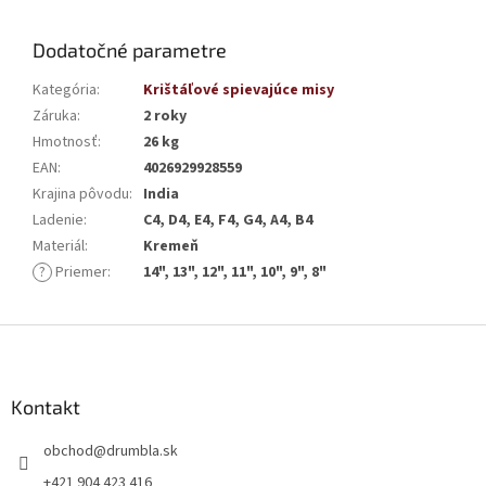
Dodatočné parametre
Kategória
:
Krištáľové spievajúce misy
Záruka
:
2 roky
Hmotnosť
:
26 kg
EAN
:
4026929928559
Krajina pôvodu
:
India
Ladenie
:
C4, D4, E4, F4, G4, A4, B4
Materiál
:
Kremeň
?
Priemer
:
14", 13", 12", 11", 10", 9", 8"
Z
á
p
ä
Kontakt
t
obchod
@
drumbla.sk
i
e
+421 904 423 416