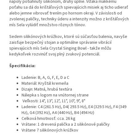
napoly potiahnutý silikónom, druhý úplne. Vďaka mäkkému
poťahu sa dá do krištáľových spievajúcich misiek aj ticho udierať
alebo jemne vibrovať trením po hornom okraji. V závislosti od
zvolenej paličky, techniky úderu a intenzity možno z krištáľových
mís Sela vylúdiť množstvo rôznych tónov.
Sedem silikónových krúžkov, ktoré sú súčasťou balenia, navyše
zaisťuje bezpečný stojan a optimálne správanie vibrácií
spievajúcich mís Sela Crystal Singing Bowl - takže môžu
kedykoľvek rozvinúť svoj plný zvukový potenciál.
Špecifikácia:
Ladenie: B, A, G, F, E, D a C
Materiál:
Kryštál kremeňa
Dizajn: Matná, hrubá textúra
Nálepka s logom na vnútornej strane
Veľkosti: 14", 13", 12", 11", 10", 9", 8"
Ladenie: C4 (261.5 Hz), D4( 293.5 Hz), E4 (329.5 Hz), F4 (349
Hz), G4 (392 Hz), A4 (440 Hz), B4 (494 Hz)
Celková hmotnosť: cca. 26 kg
Vrátane: 1 drevená palička a 2 silikónové paličky
Vrátane 7 silikónových krúžkov