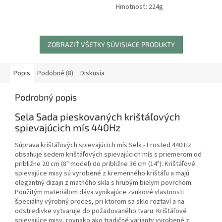
Hmotnosť: 224g
ZOBRAZIŤ VŠETKY SÚVISIACE PRODUKTY
Popis
Podobné (8)
Diskusia
Podrobný popis
Sela Sada pieskovaných krištáľových
spievajúcich mís 440Hz
Súprava krištáľových spievajúcich mís Sela - Frosted 440 Hz
obsahuje sedem krištáľových spievajúcich mís s priemerom od
približne 20 cm (8" model) do približne 36 cm (14"). Krištáľové
spievajúce misy sú vyrobené z kremenného krištáľu a majú
elegantný dizajn z matného skla s hrubým bielym povrchom.
Použitým materiálom dáva vynikajúce zvukové vlastnosti
špeciálny výrobný proces, pri ktorom sa sklo roztaví a na
odstredivke vytvaruje do požadovaného tvaru. Krištáľové
spievajúce misy, rovnako ako tradičné varianty vyrobené z