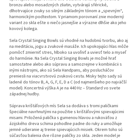
bronzu alebo mosadzných zliatin, vytvárajú sférické,
dlhotrvajúce zvuky so silným základným tónom a „spevným“,
harmonickým podtextom. V priamom porovnaní znie moderný
variant zo skla ešte o niečo jasnejšie a výrazne dlhšie ako jeho
kovový kolega.
Sela Crystal Singing Bowls sú vhodné na hudobnú tvorbu, ako aj
na meditáciu, jogu a zvukové masáže. Ich upokojujúci hlas môže
pomôcť zmierniť stres, hlboko sa uvoľniť a uviesť telo a myseľ
do harmónie. Na Sela Crystal Singing Bowls je možné hrať
samostatne alebo ako súpravu a samozrejme v kombinácii s
inými nástrojmi, ako sú Sela Handpans, aby poslucháčov
preniesli na viacvrstvovú zvukovú cestu. Misky tejto sady sú
ladené do tónov B, A, G, F, E, D a C (od najmenšieho po najväčší
model). Koncertná výška A je na 440 Hz – štandard vo svete
západnej hudby.
Súprava krištáľových mís Sela sa dodáva s tromi paličkami
špeciálne navrhnutými na použitie s krištáľovými spievajúcimi
misami. Priložená palička s gumenou hlavou a rukoväťou z
ázijského dreva schima pohodlne padne do ruky a umožňuje
jemné udieranie aj trenie spievajúcich misiek. Okrem toho sú
súčasťou balenia dve rôzne paličky zo skla. Jeden model je