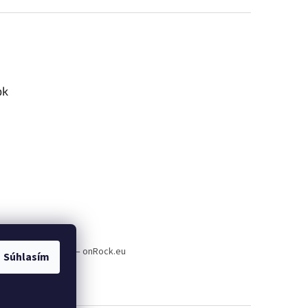
ok
a plnenie e-shopov – onRock.eu
Súhlasím