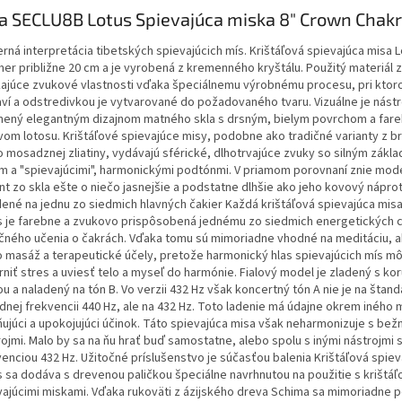
a SECLU8B Lotus Spievajúca miska 8" Crown Chak
rná interpretácia tibetských spievajúcich mís. Krištáľová spievajúca misa 
mer približne 20 cm a je vyrobená z kremenného kryštálu. Použitý materiál 
kajúce zvukové vlastnosti vďaka špeciálnemu výrobnému procesu, pri ktor
aví a odstredivkou je vytvarované do požadovaného tvaru. Vizuálne je nástr
nený elegantným dizajnom matného skla s drsným, bielym povrchom a far
vom lotosu. Krištáľové spievajúce misy, podobne ako tradičné varianty z b
o mosadznej zliatiny, vydávajú sférické, dlhotrvajúce zvuky so silným zákl
m a "spievajúcimi", harmonickými podtónmi. V priamom porovnaní znie mod
nt zo skla ešte o niečo jasnejšie a podstatne dlhšie ako jeho kovový náprot
dené na jednu zo siedmich hlavných čakier Každá krištáľová spievajúca misa
s je farebne a zvukovo prispôsobená jednému zo siedmich energetických c
ičného učenia o čakrách. Vďaka tomu sú mimoriadne vhodné na meditáciu, a
o masáž a terapeutické účely, pretože harmonický hlas spievajúcich mís 
rniť stres a uviesť telo a myseľ do harmónie. Fialový model je zladený s ko
u a naladený na tón B. Vo verzii 432 Hz však koncertný tón A nie je na štan
dnej frekvencii 440 Hz, ale na 432 Hz. Toto ladenie má údajne okrem iného
ňujúci a upokojujúci účinok. Táto spievajúca misa však neharmonizuje s bež
ojmi. Malo by sa na ňu hrať buď samostatne, alebo spolu s inými nástrojmi 
venciou 432 Hz. Užitočné príslušenstvo je súčasťou balenia Krištáľová spie
s sa dodáva s drevenou paličkou špeciálne navrhnutou na použitie s krištá
vajúcimi miskami. Vďaka rukoväti z ázijského dreva Schima sa mimoriadne 