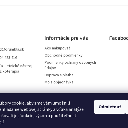
Informácie pre vás
Facebo
Ako nakupovať
d
@
drumbla.sk
Obchodné podmienky
04 423 416
Podmienky ochrany osobných
a – etnické nástroj
údajov
zikoterapia
Doprava a platba
Moja objednávka
úbory cookie, aby sme vám umožnili
novanie pre všetkých
Pricemania.sk – Porovnanie cien
Dizajn, napojenie 
Odmietnuť
hliadanie webovej stránky a vďaka analýze
šovali jej funkcie, výkon a použiteľnosť.
ií