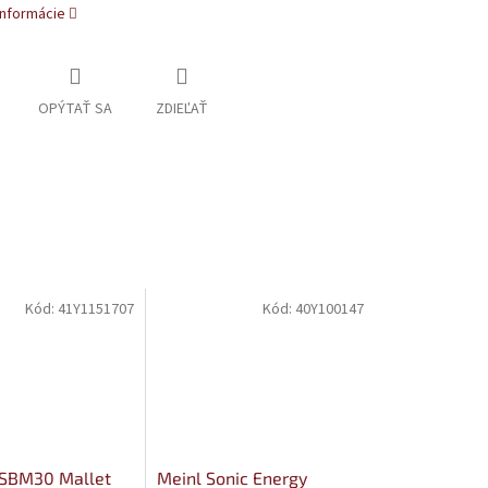
informácie
OPÝTAŤ SA
ZDIEĽAŤ
Kód:
41Y1151707
Kód:
40Y100147
ASBM30 Mallet
Meinl Sonic Energy