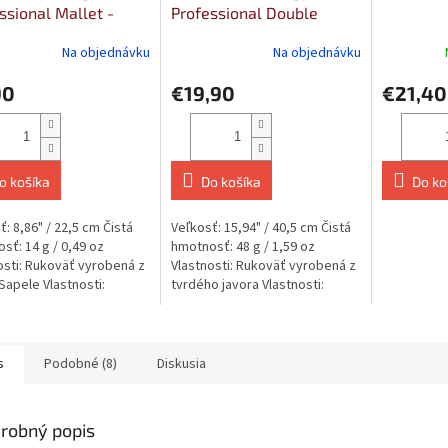
ssional Mallet -
Professional Double
Felt, Small Tip,
Mallet - Felt Tips, X-
O
Na objednávku
Na objednávku
l
Large
90
€19,90
€21,40
o košíka
Do košíka
Do ko
ť: 8,86" / 22,5 cm Čistá
Veľkosť: 15,94" / 40,5 cm Čistá
sť: 14 g / 0,49 oz
hmotnosť: 48 g / 1,59 oz
osti: Rukoväť vyrobená z
Vlastnosti: Rukoväť vyrobená z
Sapele Vlastnosti:
tvrdého javora Vlastnosti:
ené v Nemecku
Vyrobené v Nemecku
sti:...
Vlastnosti:...
s
Podobné (8)
Diskusia
robný popis