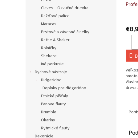
Caxixi
Profe
Claves – Ozvučné drievka
Hard 
Dažďové palice
Smal
Maracas
€8,
Prstové a závesné činelky
Rattle & Shaker
Rolničky
Shekere
D
Iné perkusie
Veľkos
Dychové nástroje
hmotno
Didgeridoo
Vlastn
dreva 
Doplnky pre didgeridoo
Vyrob
Etnické píšťaly
Vlastno
Panove flauty
Popi
Drumble
Okaríny
Rytmické flauty
Pod
Dekorácie