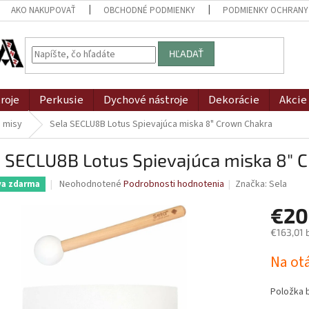
AKO NAKUPOVAŤ
OBCHODNÉ PODMIENKY
PODMIENKY OCHRANY
HĽADAŤ
roje
Perkusie
Dychové nástroje
Dekorácie
Akcie
e misy
Sela SECLU8B Lotus Spievajúca miska 8" Crown Chakra
a SECLU8B Lotus Spievajúca miska 8" 
Priemerné
Neohodnotené
Podrobnosti hodnotenia
Značka:
Sela
va zdarma
hodnotenie
produktu
€20
je
€163,01 
0,0
z
Jednotk
Na ot
5
cena:
hviezdičiek.
Položka 