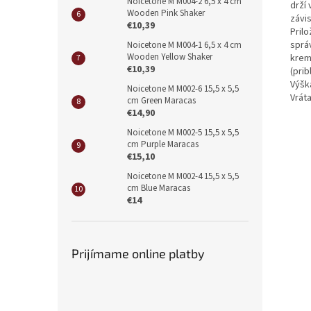
Noicetone M M004-2 6,5 x 4 cm
drží 
Wooden Pink Shaker
závis
€10,39
Pril
sprá
Noicetone M M004-1 6,5 x 4 cm
Wooden Yellow Shaker
krem
€10,39
(prib
Výšk
Noicetone M M002-6 15,5 x 5,5
Vrát
cm Green Maracas
€14,90
Noicetone M M002-5 15,5 x 5,5
cm Purple Maracas
€15,10
Noicetone M M002-4 15,5 x 5,5
cm Blue Maracas
€14
Prijímame online platby