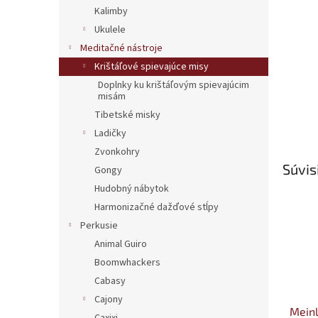
Kalimby
Ukulele
Meditačné nástroje
Krištáľové spievajúce misy
Doplnky ku krištáľovým spievajúcim
misám
Tibetské misky
Ladičky
Zvonkohry
Súvis
Gongy
Hudobný nábytok
Harmonizačné dažďové stĺpy
Perkusie
Animal Guiro
Boomwhackers
Cabasy
Cajony
Meinl