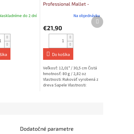
Professional Mallet -
Medium Felt Tip, Small
Naskladníme do 2 dní
Na objednávku
Ďalší
produkt
€21,90
šíka
Do košíka
Veľkosť: 12,01" / 30,5 cm Čistá
hmotnosť: 80 g / 2,82 oz
Vlastnosti: Rukoväť vyrobená z
dreva Sapele Vlastnosti:
Vyrobené v Nemecku
Vlastnosti:...
Dodatočné parametre