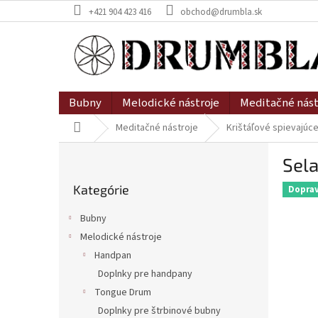
Prejsť
+421 904 423 416
obchod@drumbla.sk
na
obsah
Bubny
Melodické nástroje
Meditačné nást
Domov
Meditačné nástroje
Krištáľové spievajúc
B
Sel
o
Preskočiť
č
Kategórie
kategórie
Dopra
n
ý
Bubny
p
Melodické nástroje
a
Handpan
n
e
Doplnky pre handpany
l
Tongue Drum
Doplnky pre štrbinové bubny