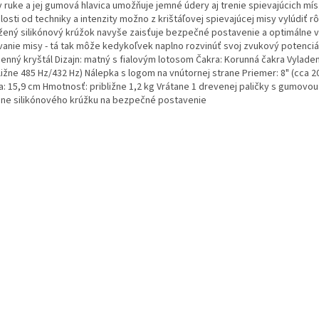
v ruke a jej gumová hlavica umožňuje jemné údery aj trenie spievajúcich mís
losti od techniky a intenzity možno z krištáľovej spievajúcej misy vylúdiť r
ožený silikónový krúžok navyše zaisťuje bezpečné postavenie a optimálne 
vanie misy - tá tak môže kedykoľvek naplno rozvinúť svoj zvukový potenciál.
enný kryštál Dizajn: matný s fialovým lotosom Čakra: Korunná čakra Vyladen
ližne 485 Hz/432 Hz) Nálepka s logom na vnútornej strane Priemer: 8" (cca 2
a: 15,9 cm Hmotnosť: približne 1,2 kg Vrátane 1 drevenej paličky s gumovou
ane silikónového krúžku na bezpečné postavenie