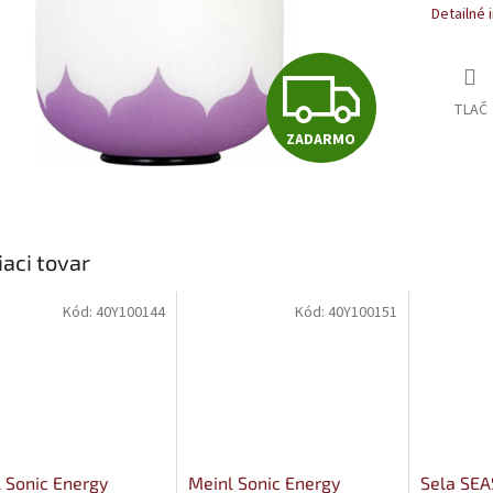
Detailné 
Z
TLAČ
ZADARMO
A
D
iaci tovar
A
Kód:
40Y100144
Kód:
40Y100151
R
M
 Sonic Energy
Meinl Sonic Energy
Sela SE