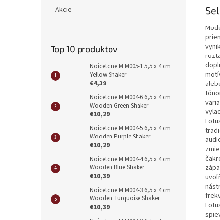
Sel
Akcie
Mode
prie
vyni
Top 10 produktov
rozt
dopl
Noicetone M M005-1 5,5 x 4 cm
motí
Yellow Shaker
€4,39
aleb
tóno
Noicetone M M004-6 6,5 x 4 cm
varia
Wooden Green Shaker
Vyla
€10,29
Lotu
Noicetone M M004-5 6,5 x 4 cm
trad
Wooden Purple Shaker
audi
€10,29
zmie
čakro
Noicetone M M004-4 6,5 x 4 cm
Wooden Blue Shaker
zápa
€10,39
uvoľ
nástr
Noicetone M M004-3 6,5 x 4 cm
frek
Wooden Turquoise Shaker
Lotu
€10,39
spie