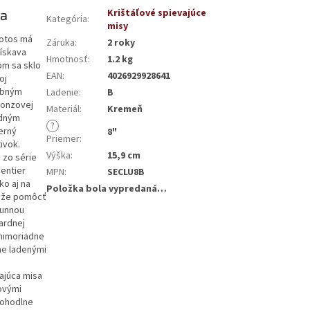
ra
Krištáľové spievajúce
Kategória
:
misy
Lotos má
Záruka
:
2 roky
získava
Hmotnosť
:
1.2 kg
om sa sklo
EAN
:
4026929928641
oj
ebným
Ladenie
:
B
ronzovej
Materiál
:
Kremeň
adným
?
erný
8"
Priemer
:
ivok.
Výška
:
15,9 cm
 zo série
entier
MPN
:
SECLU8B
ko aj na
Položka bola vypredaná…
môže pomôcť
runnou
dardnej
 mimoriadne
ne ladenými
s
vajúca misa
ľovými
pohodlne