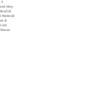
. V
ôzne tóny.
vibračné
 Materiál:
ie: B
0 cm)
 hlavou