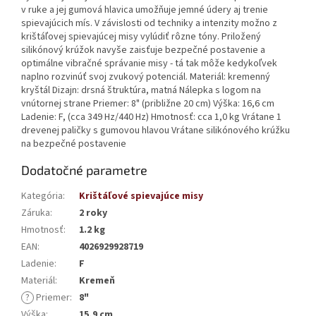
v ruke a jej gumová hlavica umožňuje jemné údery aj trenie
spievajúcich mís. V závislosti od techniky a intenzity možno z
krištáľovej spievajúcej misy vylúdiť rôzne tóny. Priložený
silikónový krúžok navyše zaisťuje bezpečné postavenie a
optimálne vibračné správanie misy - tá tak môže kedykoľvek
naplno rozvinúť svoj zvukový potenciál. Materiál: kremenný
kryštál Dizajn: drsná štruktúra, matná Nálepka s logom na
vnútornej strane Priemer: 8" (približne 20 cm) Výška: 16,6 cm
Ladenie: F, (cca 349 Hz/440 Hz) Hmotnosť: cca 1,0 kg Vrátane 1
drevenej paličky s gumovou hlavou Vrátane silikónového krúžku
na bezpečné postavenie
Dodatočné parametre
Kategória
:
Krištáľové spievajúce misy
Záruka
:
2 roky
Hmotnosť
:
1.2 kg
EAN
:
4026929928719
Ladenie
:
F
Materiál
:
Kremeň
?
Priemer
:
8"
Výška
:
15,9 cm