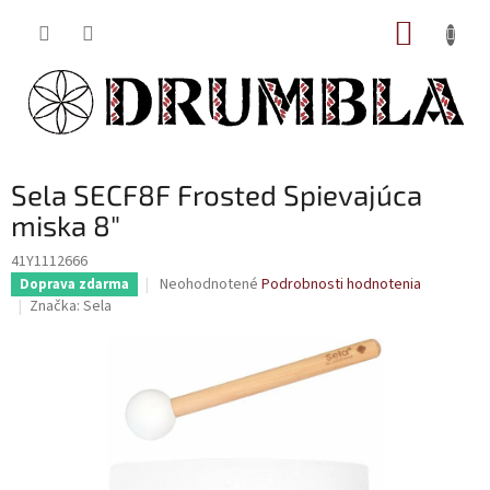
Prejsť
NÁKUP
na
obsah
KOŠÍK
Sela SECF8F Frosted Spievajúca
miska 8"
41Y1112666
Priemerné
Neohodnotené
Podrobnosti hodnotenia
Doprava zdarma
hodnotenie
Značka:
Sela
produktu
je
0,0
z
5
hviezdičiek.