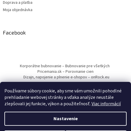
Doprava a platba
Moja objednávka
Facebook
Korporátne bubnovanie – Bubnovanie pre všetkých
Pricemania.sk – Porovnanie cien
Dizajn, napojenie a plnenie e-shopov – onRock.eu
Používame súbory cookie, aby sme vám umožnili pohodlné
prehliadanie webovej stránky a vďaka analýze neustále
zlepšovali jej funkcie, výkon a použiteľnosť.
Viac informácií
Vytvoril Shoptet
Nastavenie