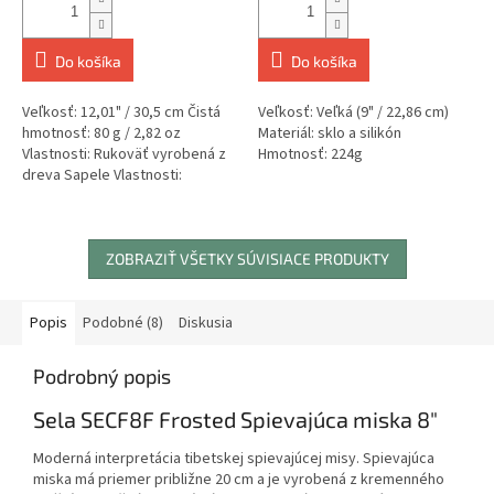
Do košíka
Do košíka
Veľkosť: 12,01" / 30,5 cm Čistá
Veľkosť: Veľká (9" / 22,86 cm)
hmotnosť: 80 g / 2,82 oz
Materiál: sklo a silikón
Vlastnosti: Rukoväť vyrobená z
Hmotnosť: 224g
dreva Sapele Vlastnosti:
Vyrobené v Nemecku
Vlastnosti:...
ZOBRAZIŤ VŠETKY SÚVISIACE PRODUKTY
Popis
Podobné (8)
Diskusia
Podrobný popis
Sela SECF8F Frosted Spievajúca miska 8"
Moderná interpretácia tibetskej spievajúcej misy. Spievajúca
miska má priemer približne 20 cm a je vyrobená z kremenného