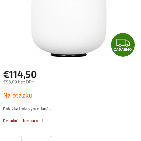
Z
ZADARMO
A
D
€114,50
A
€93,09 bez DPH
Jednotková
R
Na otázku
cena:
M
Položka bola vypredaná…
O
Detailné informácie