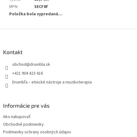
MPN
:
SECF8F
Položka bola vypredaná…
Z
á
p
ä
Kontakt
t
obchod
@
drumbla.sk
i
e
+421 904 423 416
Drumbľa – etnické nástroje a muzikoterapia
Informácie pre vás
Ako nakupovať
Obchodné podmienky
Podmienky ochrany osobných údajov