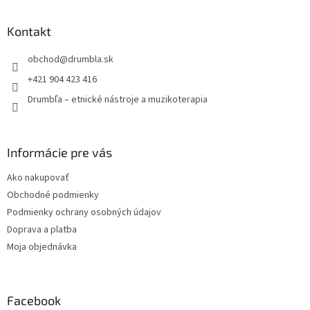
á
p
ä
Kontakt
t
obchod
@
drumbla.sk
i
e
+421 904 423 416
Drumbľa – etnické nástroje a muzikoterapia
Informácie pre vás
Ako nakupovať
Obchodné podmienky
Podmienky ochrany osobných údajov
Doprava a platba
Moja objednávka
Facebook