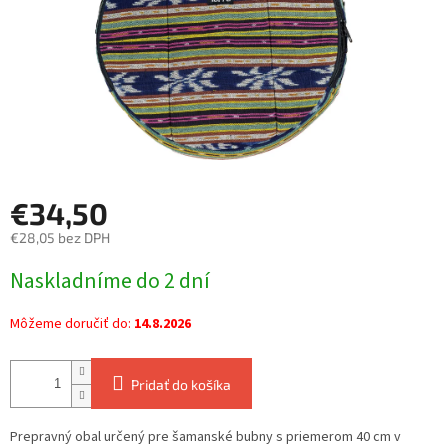
€34,50
€28,05 bez DPH
Jednotková
Naskladníme do 2 dní
cena:
Môžeme doručiť do:
14.8.2026
Pridať do košíka
Prepravný obal určený pre šamanské bubny s priemerom 40 cm v