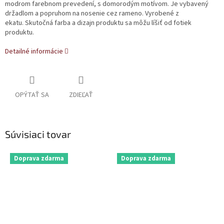
modrom farebnom prevedení, s domorodým motívom. Je vybavený
držadlom a popruhom na nosenie cez rameno. Vyrobené z
ekatu. Skutočná farba a dizajn produktu sa môžu líšiť od fotiek
produktu.
Detailné informácie
OPÝTAŤ SA
ZDIEĽAŤ
Súvisiaci tovar
Doprava zdarma
Doprava zdarma