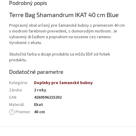
Podrobný popis
Terre Bag Shamandrum IKAT 40 cm Blue
Prepravný obal určený pre šamanské bubny s priemerom 40 cm
v modrom farebnom prevedení, s domorodým motívom. Je
vybavený držadlom a popruhom na nosenie cez rameno.
Vyrobené z ekatu.
Skutočná farba a dizajn produktu sa môžu líšiť od fotiek
produktu.
Dodatočné parametre
Kategória
:
Doplnky pre šamanské bubny
Záruka
:
2 roky
EAN
:
4260596215202
Materiál
:
Ekat
?
Priemer
:
40 cm
Z