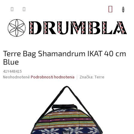
Prejsť
NÁKUP
na
obsah
KOŠÍK
Terre Bag Shamandrum IKAT 40 cm
Blue
41Y448415
Priemerné
Neohodnotené
Podrobnosti hodnotenia
Značka:
Terre
hodnotenie
produktu
je
0,0
z
5
hviezdičiek.