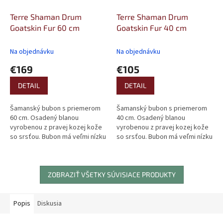
Terre Shaman Drum
Terre Shaman Drum
Goatskin Fur 60 cm
Goatskin Fur 40 cm
Na objednávku
Na objednávku
€169
€105
DETAIL
DETAIL
Šamanský bubon s priemerom
Šamanský bubon s priemerom
60 cm. Osadený blanou
40 cm. Osadený blanou
vyrobenou z pravej kozej kože
vyrobenou z pravej kozej kože
so srsťou. Bubon má veľmi nízku
so srsťou. Bubon má veľmi nízku
hmotnosť a krásny zvuk v
hmotnosť a krásny zvuk v
štýle...
štýle...
ZOBRAZIŤ VŠETKY SÚVISIACE PRODUKTY
Popis
Diskusia