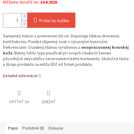
Môžeme doručiť do:
14.8.2026
Pridať do košíka
Šamanský bubon s priemerom 50 cm. Disponuje ľahkou drevenou
konštrukciou. Ponúka objemný zvuk s výraznými basovými
frekvenciami. Osadený blanou vyrobenou z
neopracovanej kravskej
kože
. Bubny tohto typu používali pri svojich rituáloch šamani
pôvodných obyvateľov severoamerického kontinentu.
Skutočná farba
a dizajn produktu sa môžu líšiť od fotiek produktu.
Detailné informácie
OPÝTAŤ SA
ZDIEĽAŤ
Popis
Podobné (8)
Diskusia