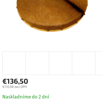
€136,50
€110,98 bez DPH
Jednotková
Naskladníme do 2 dní
cena: