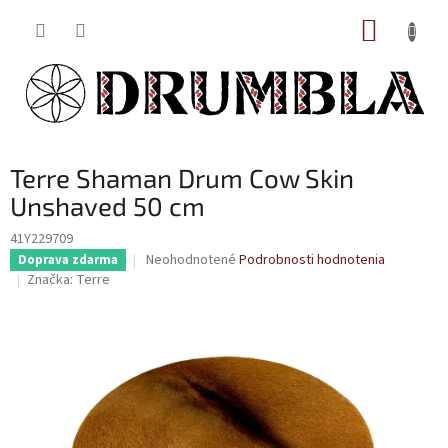
Prejsť
NÁKUP
na
obsah
KOŠÍK
Terre Shaman Drum Cow Skin
Unshaved 50 cm
41Y229709
Priemerné
Neohodnotené
Podrobnosti hodnotenia
Doprava zdarma
hodnotenie
Značka:
Terre
produktu
je
0,0
z
5
hviezdičiek.