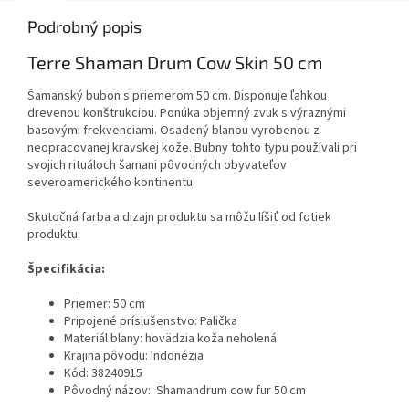
Podrobný popis
Terre Shaman Drum Cow Skin 50 cm
Šamanský bubon s priemerom 50 cm. Disponuje ľahkou
drevenou konštrukciou. Ponúka objemný zvuk s výraznými
basovými frekvenciami. Osadený blanou vyrobenou z
neopracovanej kravskej kože. Bubny tohto typu používali pri
svojich rituáloch šamani pôvodných obyvateľov
severoamerického kontinentu.
Skutočná farba a dizajn produktu sa môžu líšiť od fotiek
produktu.
Špecifikácia:
Priemer: 50 cm
Pripojené príslušenstvo: Palička
Materiál blany: hovädzia koža neholená
Krajina pôvodu: Indonézia
Kód:
38240915
Pôvodný názov: Shamandrum cow fur 50 cm