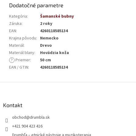
Dodatočné parametre
Kategória
:
Šamanské bubny
Záruka
:
2 roky
EAN
:
4260118585134
Krajina pôvodu
:
Nemecko
Materiál
:
Drevo
Materiál blany
:
Hovädzia koža
?
Priemer
:
50 cm
EAN / GTIN
:
4260118585134
Z
á
p
ä
Kontakt
t
obchod
@
drumbla.sk
i
e
+421 904 423 416
Drumbľa – etnické nástroje a muzikoterapia