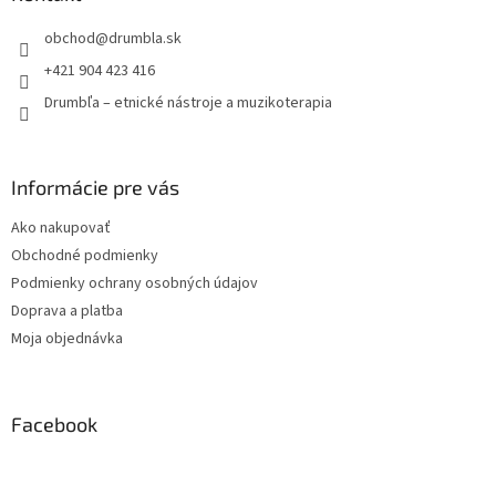
t
obchod
@
drumbla.sk
i
e
+421 904 423 416
Drumbľa – etnické nástroje a muzikoterapia
Informácie pre vás
Ako nakupovať
Obchodné podmienky
Podmienky ochrany osobných údajov
Doprava a platba
Moja objednávka
Facebook