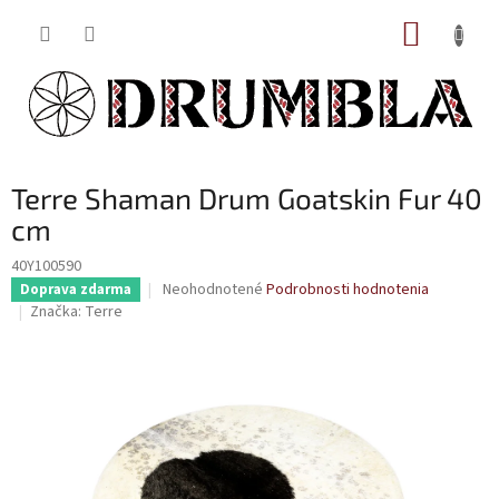
Prejsť
NÁKUP
na
obsah
KOŠÍK
Terre Shaman Drum Goatskin Fur 40
cm
40Y100590
Priemerné
Neohodnotené
Podrobnosti hodnotenia
Doprava zdarma
hodnotenie
Značka:
Terre
produktu
je
0,0
z
5
hviezdičiek.