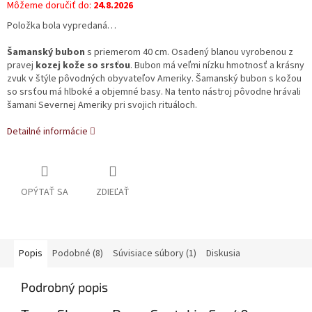
Môžeme doručiť do:
24.8.2026
Položka bola vypredaná…
Šamanský bubon
s priemerom 40 cm. Osadený blanou vyrobenou z
pravej
kozej kože so srsťou
. Bubon má veľmi nízku hmotnosť a krásny
zvuk v štýle pôvodných obyvateľov Ameriky. Šamanský bubon s kožou
so srsťou má hlboké a objemné basy. Na tento nástroj pôvodne hrávali
šamani Severnej Ameriky pri svojich rituáloch.
Detailné informácie
OPÝTAŤ SA
ZDIEĽAŤ
Popis
Podobné (8)
Súvisiace súbory (1)
Diskusia
Podrobný popis