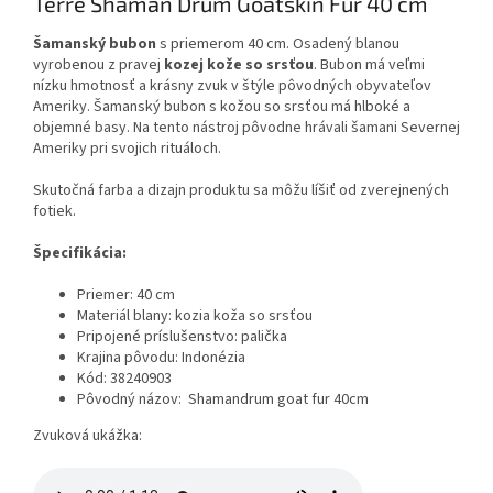
Terre Shaman Drum Goatskin Fur 40 cm
Šamanský bubon
s priemerom 40 cm. Osadený blanou
vyrobenou z pravej
kozej kože so srsťou
. Bubon má veľmi
nízku hmotnosť a krásny zvuk v štýle pôvodných obyvateľov
Ameriky. Šamanský bubon s kožou so srsťou má hlboké a
objemné basy. Na tento nástroj pôvodne hrávali šamani Severnej
Ameriky pri svojich rituáloch.
Skutočná farba a dizajn produktu sa môžu líšiť od zverejnených
fotiek.
Špecifikácia:
Priemer: 40 cm
Materiál blany: kozia koža so srsťou
Pripojené príslušenstvo: palička
Krajina pôvodu: Indonézia
Kód: 38240903
Pôvodný názov: Shamandrum goat fur 40cm
Zvuková ukážka: