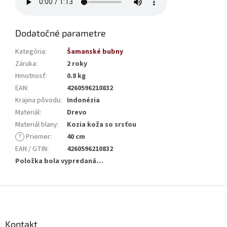
Dodatočné parametre
Kategória
:
Šamanské bubny
Záruka
:
2 roky
Hmotnosť
:
0.8 kg
EAN
:
4260596210832
Krajina pôvodu
:
Indonézia
Materiál
:
Drevo
Materiál blany
:
Kozia koža so srsťou
?
Priemer
:
40 cm
EAN / GTIN
:
4260596210832
Položka bola vypredaná…
Z
á
p
ä
Kontakt