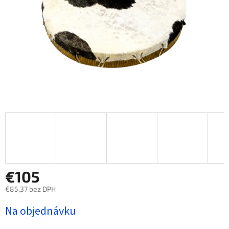
€105
€85,37 bez DPH
Jednotková
Na objednávku
cena: