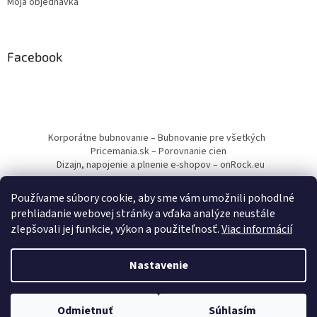
Moja objednávka
Facebook
Korporátne bubnovanie – Bubnovanie pre všetkých
Pricemania.sk – Porovnanie cien
Dizajn, napojenie a plnenie e-shopov – onRock.eu
Používame súbory cookie, aby sme vám umožnili pohodlné
prehliadanie webovej stránky a vďaka analýze neustále
zlepšovali jej funkcie, výkon a použiteľnosť.
Viac informácií
Vytvoril Shoptet
Nastavenie
Copyright 2026
Drumbľa – Etnické nástroje a muzikoterapia
.
Odmietnuť
Súhlasím
Všetky práva vyhradené.
Upraviť nastavenie cookies