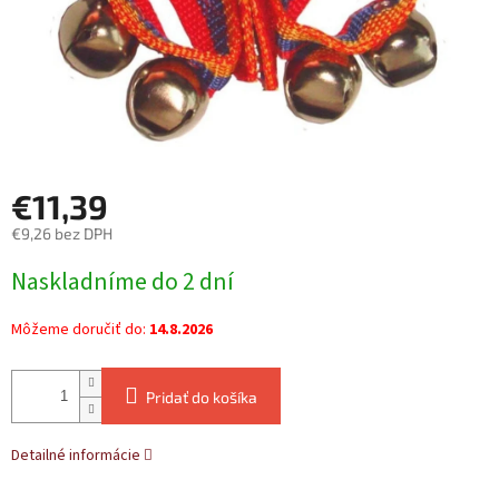
€11,39
€9,26 bez DPH
Jednotková
Naskladníme do 2 dní
cena:
Môžeme doručiť do:
14.8.2026
Pridať do košíka
Detailné informácie