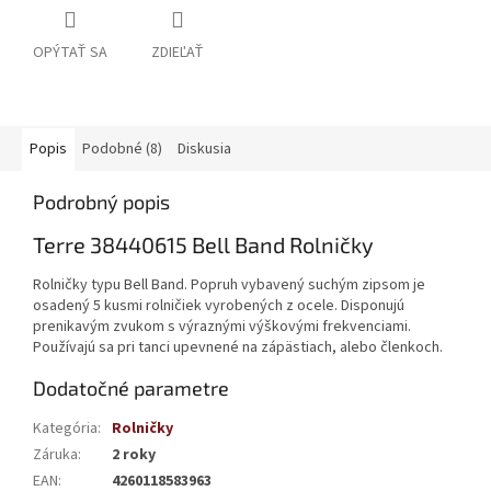
OPÝTAŤ SA
ZDIEĽAŤ
Popis
Podobné (8)
Diskusia
Podrobný popis
Terre 38440615 Bell Band Rolničky
Rolničky typu Bell Band. Popruh vybavený suchým zipsom je
osadený 5 kusmi rolničiek vyrobených z ocele. Disponujú
prenikavým zvukom s výraznými výškovými frekvenciami.
Používajú sa pri tanci upevnené na zápästiach, alebo členkoch.
Dodatočné parametre
Kategória
:
Rolničky
Záruka
:
2 roky
EAN
:
4260118583963