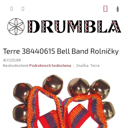
Prejsť
NÁKUP
na
obsah
KOŠÍK
Terre 38440615 Bell Band Rolničky
41Y225288
Priemerné
Neohodnotené
Podrobnosti hodnotenia
Značka:
Terre
hodnotenie
produktu
je
0,0
z
5
hviezdičiek.