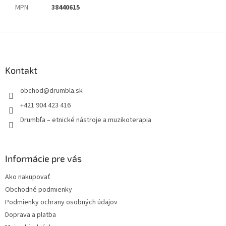
MPN
:
38440615
Z
á
p
ä
Kontakt
t
obchod
@
drumbla.sk
i
e
+421 904 423 416
Drumbľa – etnické nástroje a muzikoterapia
Informácie pre vás
Ako nakupovať
Obchodné podmienky
Podmienky ochrany osobných údajov
Doprava a platba