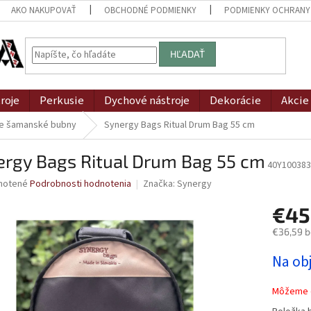
AKO NAKUPOVAŤ
OBCHODNÉ PODMIENKY
PODMIENKY OCHRANY
HĽADAŤ
roje
Perkusie
Dychové nástroje
Dekorácie
Akcie
re šamanské bubny
Synergy Bags Ritual Drum Bag 55 cm
ergy Bags Ritual Drum Bag 55 cm
40Y100383
né
notené
Podrobnosti hodnotenia
Značka:
Synergy
nie
€45
u
€36,59 
Jednotk
Na ob
cena:
iek.
Môžeme d