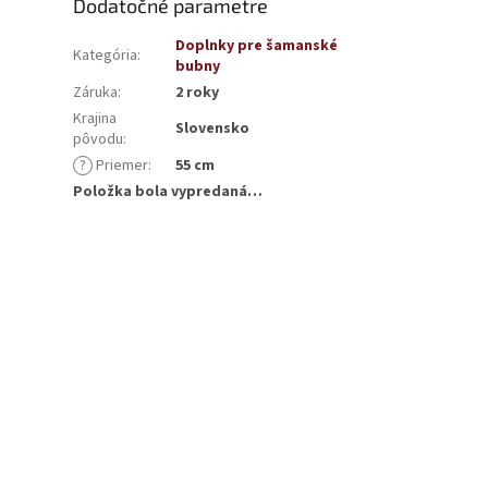
Dodatočné parametre
Doplnky pre šamanské
Kategória
:
bubny
Záruka
:
2 roky
Krajina
Slovensko
pôvodu
:
?
Priemer
:
55 cm
Položka bola vypredaná…