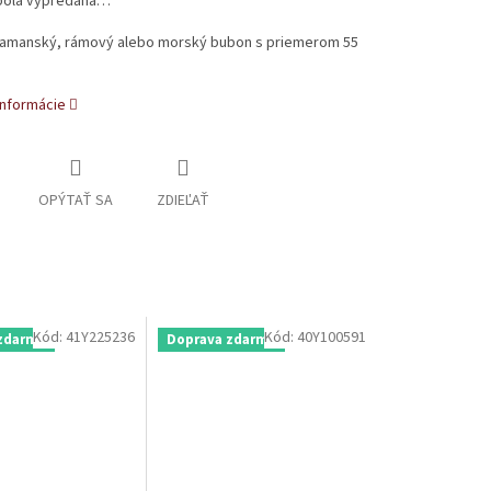
bola vypredaná…
šamanský, rámový alebo morský bubon s priemerom 55
informácie
OPÝTAŤ SA
ZDIEĽAŤ
Kód:
41Y225236
Kód:
40Y100591
zdarma
Doprava zdarma