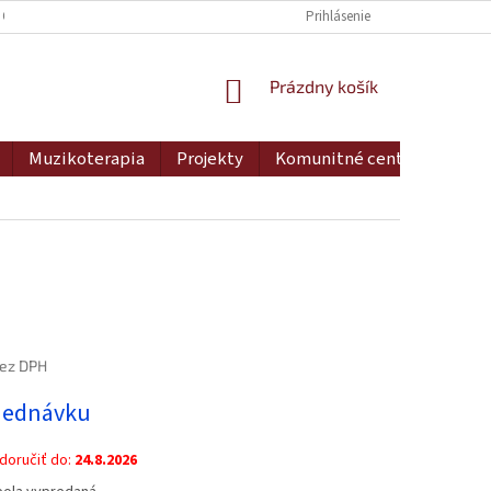
 OSOBNÝCH ÚDAJOV
DOPRAVA A PLATBA
Prihlásenie
MOJA OBJEDNÁVKA
NÁKUPNÝ
Prázdny košík
KOŠÍK
Muzikoterapia
Projekty
Komunitné centrum
Ko
bez DPH
ová
jednávku
oručiť do:
24.8.2026