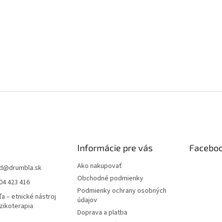
Informácie pre vás
Facebo
Ako nakupovať
d
@
drumbla.sk
Obchodné podmienky
04 423 416
Podmienky ochrany osobných
a – etnické nástroj
údajov
zikoterapia
Doprava a platba