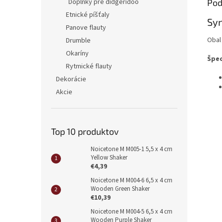
Doplnky pre didgeridoo
Pod
Etnické píšťaly
Syn
Panove flauty
Obal
Drumble
Okaríny
Špec
Rytmické flauty
Dekorácie
Akcie
Top 10 produktov
Noicetone M M005-1 5,5 x 4 cm
Yellow Shaker
€4,39
Noicetone M M004-6 6,5 x 4 cm
Wooden Green Shaker
€10,39
Noicetone M M004-5 6,5 x 4 cm
Wooden Purple Shaker