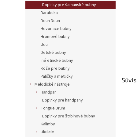
Doplnky pre šamanské bubny
Darabuka
Doun Doun
Hovoriace bubny
Hromové bubny
Udu
Detské bubny
Iné etnické bubny
Kože pre bubny
Paličky a metličky
Súvis
Melodické nástroje
Handpan
Doplnky pre handpany
Tongue Drum
Doplnky pre štrbinové bubny
Kalimby
Ukulele