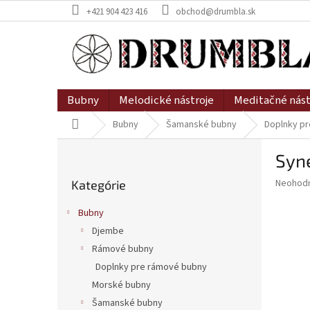
Prejsť
+421 904 423 416
obchod@drumbla.sk
na
obsah
Bubny
Melodické nástroje
Meditačné nást
Domov
Bubny
Šamanské bubny
Doplnky p
B
Syn
o
Preskočiť
č
Priemer
Neohod
Kategórie
kategórie
n
hodnote
ý
produkt
Bubny
p
je
Djembe
0,0
a
z
Rámové bubny
n
5
e
Doplnky pre rámové bubny
hviezdič
l
Morské bubny
Šamanské bubny