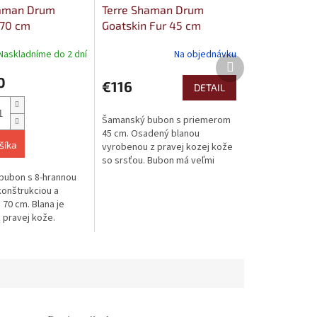
haman Drum
Terre Shaman Drum
 70 cm
Goatskin Fur 45 cm
Naskladníme do 2 dní
Na objednávku
Ďalší
produkt
0
€116
DETAIL
Šamanský bubon s priemerom
45 cm. Osadený blanou
šíka
vyrobenou z pravej kozej kože
so srsťou. Bubon má veľmi
nízku hmotnosť a krásny zvuk v
bubon s 8-hrannou
štýle...
onštrukciou a
70 cm. Blana je
 pravej kože.
 plným bohatým
výraznými...