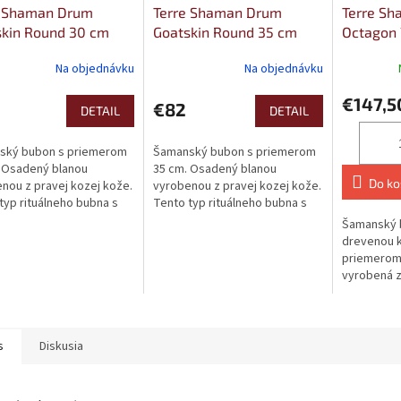
e Shaman Drum
Terre Shaman Drum
Terre S
skin Round 30 cm
Goatskin Round 35 cm
Octagon
Na objednávku
Na objednávku
€147,5
€82
DETAIL
DETAIL
ský bubon s priemerom
Šamanský bubon s priemerom
 Osadený blanou
35 cm. Osadený blanou
Do ko
nou z pravej kozej kože.
vyrobenou z pravej kozej kože.
typ rituálneho bubna s
Tento typ rituálneho bubna s
ným názvom Jhangri,
pôvodným názvom Jhangri,
Šamanský 
jú v...
používajú v...
drevenou k
priemerom 
vyrobená z
Disponuje
zvukom, s 
s
Diskusia