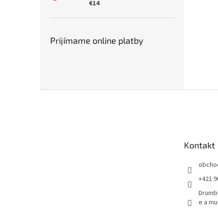
€14
Prijímame online platby
Z
á
p
ä
t
Kontakt
i
e
obcho
+421 9
Drumbľ
e a mu