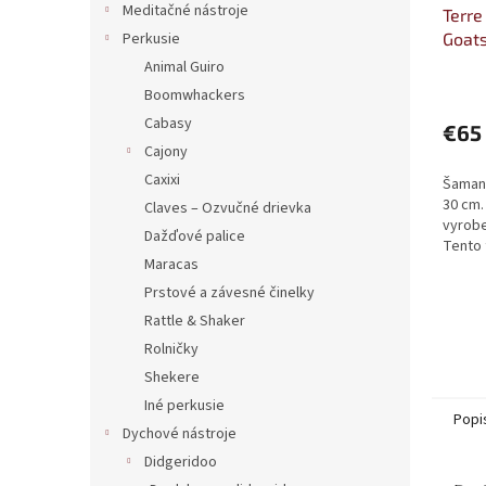
Meditačné nástroje
Terr
Perkusie
Goat
Animal Guiro
Boomwhackers
Cabasy
€65
Cajony
Caxixi
Šaman
30 cm.
Claves – Ozvučné drievka
vyrobe
Dažďové palice
Tento 
Maracas
pôvod
používa
Prstové a závesné činelky
Rattle & Shaker
Rolničky
Shekere
Iné perkusie
Popi
Dychové nástroje
Didgeridoo