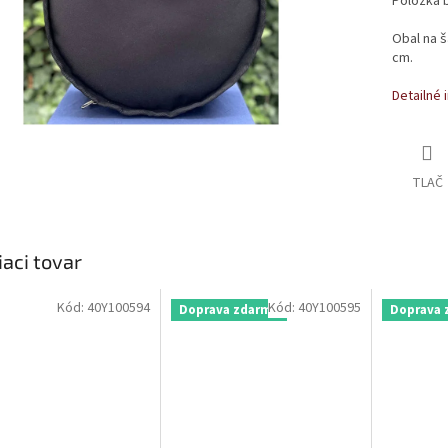
Položka 
Obal na 
cm.
Detailné 
TLAČ
iaci tovar
Kód:
40Y100594
Kód:
40Y100595
Doprava zdarma
Doprava 