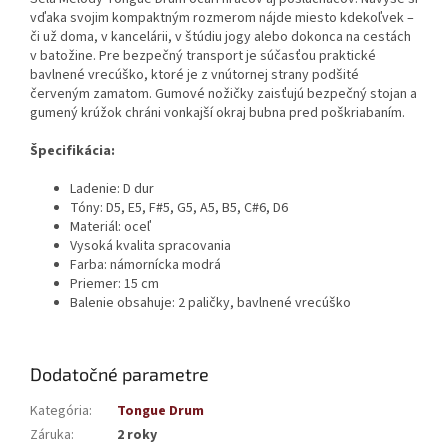
vďaka svojim kompaktným rozmerom nájde miesto kdekoľvek –
či už doma, v kancelárii, v štúdiu jogy alebo dokonca na cestách
v batožine. Pre bezpečný transport je súčasťou praktické
bavlnené vrecúško, ktoré je z vnútornej strany podšité
červeným zamatom. Gumové nožičky zaisťujú bezpečný stojan a
gumený krúžok chráni vonkajší okraj bubna pred poškriabaním.
Špecifikácia:
Ladenie: D dur
Tóny: D5, E5, F#5, G5, A5, B5, C#6, D6
Materiál: oceľ
Vysoká kvalita spracovania
Farba: námornícka modrá
Priemer: 15 cm
Balenie obsahuje: 2 paličky, bavlnené vrecúško
Dodatočné parametre
Kategória
:
Tongue Drum
Záruka
:
2 roky