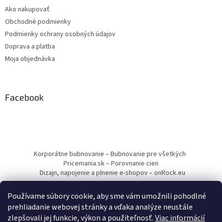
Ako nakupovať
Obchodné podmienky
Podmienky ochrany osobných údajov
Doprava a platba
Moja objednávka
Facebook
Korporátne bubnovanie – Bubnovanie pre všetkých
Pricemania.sk – Porovnanie cien
Dizajn, napojenie a plnenie e-shopov – onRock.eu
Používame súbory cookie, aby sme vám umožnili pohodlné
prehliadanie webovej stránky a vďaka analýze neustále
zlepšovali jej funkcie, výkon a použiteľnosť.
Viac informácií