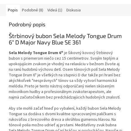
Popis
Podobné (8)
Videá (1)
Diskusia
Podrobný popis
Štrbinový bubon Sela Melody Tongue Drum
6“ D Major Navy Blue SE 361
Sela Melody Tongue Drum 6"
je šikovný kovový štrbinový
bubon s priemerom niečo cez 15 centimetrov. Svojím teplým a
upokojujúcim zvukom je vhodný na relaxáciu v bežnom živote aj
na ranú hudobnú výchovu detí. Osem tónových polí Sela Melody
Tongue Drum 6" je všetkých na stupnici D dur takže pri hraní bez
akýchkoľvek "nesprávnych" tónov sa vždy vytvorí harmonická
melódia. Preto je tento nástroj odporúčaný nielen skúseným
milovníkom hudby a profesionálnym zvukoterapeutom, ale
najmä začiatočníkom bez predchádzajúcich hudobných znalostí.
Aby ste mohli začať hneď po vybalení, každý bubon Sela Melody
Tongue sa dodáva s dvomi kvalitne spracovanými paličkami s
rukoväťou z brezového dreva a okrúhlou gumenou hlavou. Na
tónové polia možno udrieť aj prstami. Meditatívny zvuk bubna
Sela Melody Tongue Drum očarí hráčov aj poslucháčov. Navyše si