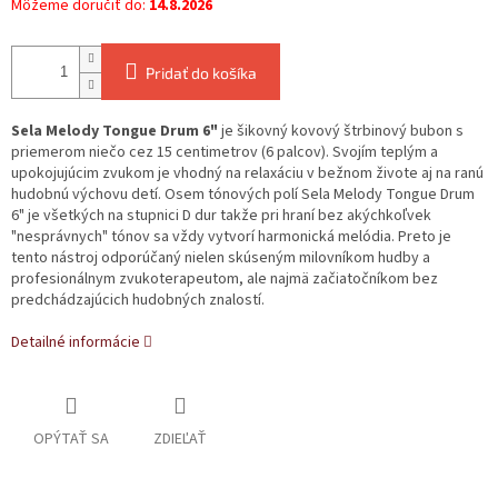
Môžeme doručiť do:
14.8.2026
Pridať do košíka
Sela Melody Tongue Drum 6"
je šikovný kovový štrbinový bubon s
priemerom niečo cez 15 centimetrov (6 palcov). Svojím teplým a
upokojujúcim zvukom je vhodný na relaxáciu v bežnom živote aj na ranú
hudobnú výchovu detí. Osem tónových polí Sela Melody Tongue Drum
6" je všetkých na stupnici D dur takže pri hraní bez akýchkoľvek
"nesprávnych" tónov sa vždy vytvorí harmonická melódia. Preto je
tento nástroj odporúčaný nielen skúseným milovníkom hudby a
profesionálnym zvukoterapeutom, ale najmä začiatočníkom bez
predchádzajúcich hudobných znalostí.
Detailné informácie
OPÝTAŤ SA
ZDIEĽAŤ