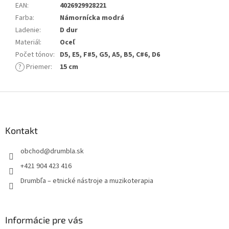
EAN
:
4026929928221
Farba
:
Námornícka modrá
Ladenie
:
D dur
Materiál
:
Oceľ
Počet tónov
:
D5, E5, F#5, G5, A5, B5, C#6, D6
?
Priemer
:
15 cm
Z
á
p
ä
Kontakt
t
obchod
@
drumbla.sk
i
e
+421 904 423 416
Drumbľa – etnické nástroje a muzikoterapia
Informácie pre vás