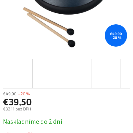
€49,90
–20 %
€49,90
–20 %
€39,50
€32,11 bez DPH
Jednotková
Naskladníme do 2 dní
cena: