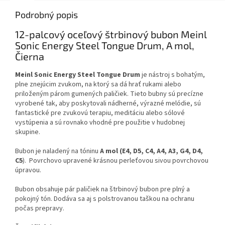
Podrobný popis
12-palcový oceľový štrbinový bubon Meinl
Sonic Energy Steel Tongue Drum, A mol,
Čierna
Meinl Sonic Energy Steel Tongue Drum
je nástroj s bohatým,
plne znejúcim zvukom, na ktorý sa dá hrať rukami alebo
priloženým párom gumených paličiek. Tieto bubny sú precízne
vyrobené tak, aby poskytovali nádherné, výrazné melódie, sú
fantastické pre zvukovú terapiu, meditáciu alebo sólové
vystúpenia a sú rovnako vhodné pre použitie v hudobnej
skupine.
Bubon je naladený na tóninu
A mol (
E4, D5, C4, A4, A3, G4, D4,
C5
). Povrchovo upravené krásnou perleťovou sivou povrchovou
úpravou.
Bubon obsahuje pár paličiek na štrbinový bubon pre plný a
pokojný tón. Dodáva sa aj s polstrovanou taškou na ochranu
počas prepravy.