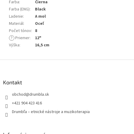
Farba
:
Čierna
Farba (ENG)
:
Black
Ladenie
:
A mol
Materiál
:
Oceľ
Počet tónov
:
8
?
Priemer
:
12"
Výška
:
16,5 cm
Z
á
p
ä
Kontakt
t
obchod
@
drumbla.sk
i
e
+421 904 423 416
Drumbľa – etnické nástroje a muzikoterapia