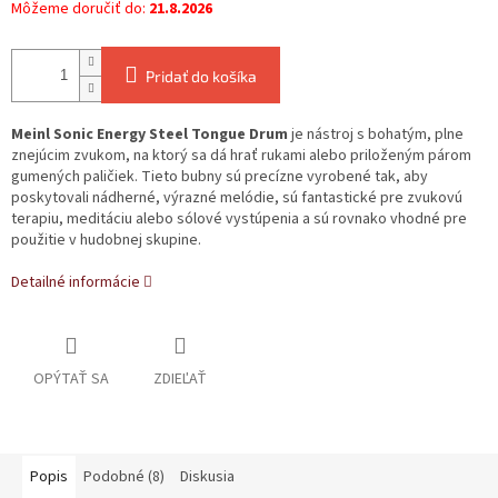
Môžeme doručiť do:
21.8.2026
Pridať do košíka
Meinl Sonic Energy Steel Tongue Drum
je nástroj s bohatým, plne
znejúcim zvukom, na ktorý sa dá hrať rukami alebo priloženým párom
gumených paličiek. Tieto bubny sú precízne vyrobené tak, aby
poskytovali nádherné, výrazné melódie, sú fantastické pre zvukovú
terapiu, meditáciu alebo sólové vystúpenia a sú rovnako vhodné pre
použitie v hudobnej skupine.
Detailné informácie
OPÝTAŤ SA
ZDIEĽAŤ
Popis
Podobné (8)
Diskusia