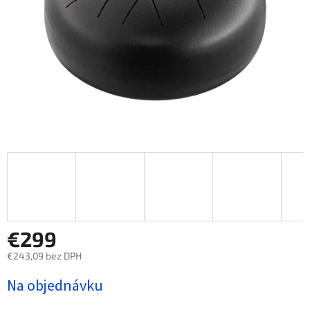
€299
€243,09 bez DPH
Jednotková
Na objednávku
cena: