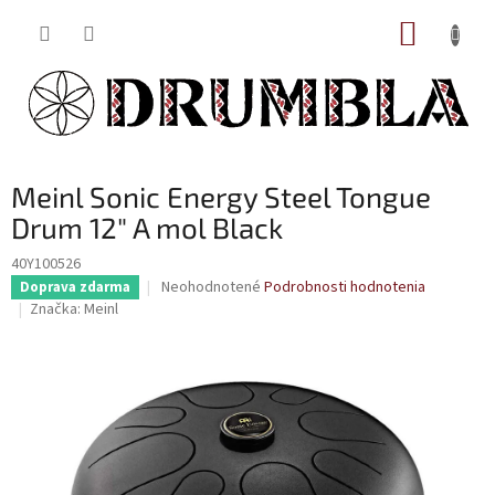
Prejsť
NÁKUP
na
obsah
KOŠÍK
Meinl Sonic Energy Steel Tongue
Drum 12" A mol Black
40Y100526
Priemerné
Neohodnotené
Podrobnosti hodnotenia
Doprava zdarma
hodnotenie
Značka:
Meinl
produktu
je
0,0
z
5
hviezdičiek.