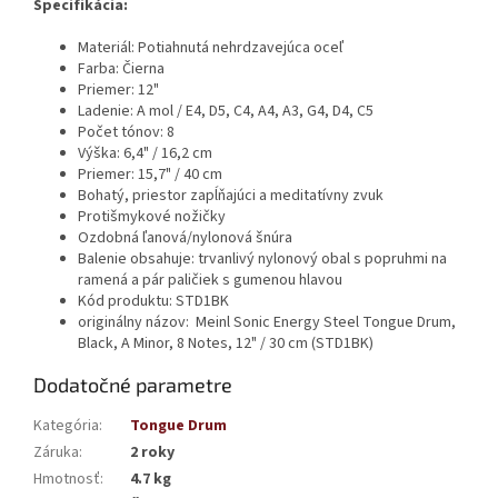
Špecifikácia:
Materiál: Potiahnutá nehrdzavejúca oceľ
Farba: Čierna
Priemer: 12"
Ladenie:
A mol / E4, D5, C4, A4, A3, G4, D4, C5
Počet tónov: 8
Výška: 6,4" / 16,2 cm
Priemer: 15,7" / 40 cm
Bohatý, priestor zapĺňajúci a meditatívny zvuk
Protišmykové nožičky
Ozdobná ľanová/nylonová šnúra
Balenie obsahuje: trvanlivý nylonový obal s popruhmi na
ramená a pár paličiek s gumenou hlavou
Kód produktu: STD1BK
originálny názov: Meinl Sonic Energy Steel Tongue Drum,
Black, A Minor, 8 Notes, 12" / 30 cm (STD1BK)
Dodatočné parametre
Kategória
:
Tongue Drum
Záruka
:
2 roky
Hmotnosť
:
4.7 kg