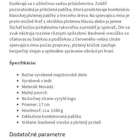
Dodávajú sa s užitočnou sadou príslušenstva. Zvlášť
pozoruhodná je priložená palička, ktorá predstavuje kombináciu
klasickej plstenej paličky a trecieho dreva. Na spievajúcu misu je
preto možné hrať s okrúhlou plstenou hlavou alebo ju jemne
šúchať kožou potiahnutou rukoväťou a prinútiť ju spievať, čím sa
zvuk nástroja rozvinie rôznymi spôsobmi. Bavlnené vrecúško so
sťahovacou šnúrkou a podšívkou z červeného velúru chráni
spievajúcu misu počas prepravy, plstený krúžok zaisťuje
bezpečný stojan a optimálne správanie vibrácií pri hraní.
Špecifikácia:
Ručne vyrobené majstrovské dielo
Vyrobené v Indii
Materiál: Mosadz
Matný povrch
Na bočnej strane vyryté logo
Priemer: 17 cm
Hmotnosť: cca. 1160 g
Exkluzívna kombinovaná palička
Vrátane: bavlnené vrecko a plstený prsteň
Dodatočné parametre