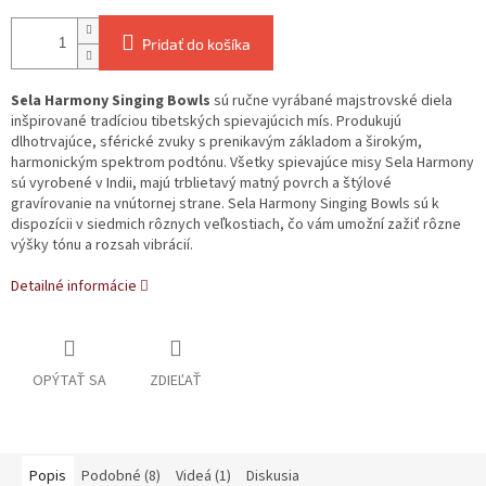
Pridať do košíka
Sela Harmony Singing Bowls
sú ručne vyrábané majstrovské diela
inšpirované tradíciou tibetských spievajúcich mís. Produkujú
dlhotrvajúce, sférické zvuky s prenikavým základom a širokým,
harmonickým spektrom podtónu. Všetky spievajúce misy Sela Harmony
sú vyrobené v Indii, majú trblietavý matný povrch a štýlové
gravírovanie na vnútornej strane. Sela Harmony Singing Bowls sú k
dispozícii v siedmich rôznych veľkostiach, čo vám umožní zažiť rôzne
výšky tónu a rozsah vibrácií.
Detailné informácie
OPÝTAŤ SA
ZDIEĽAŤ
Popis
Podobné (8)
Videá (1)
Diskusia