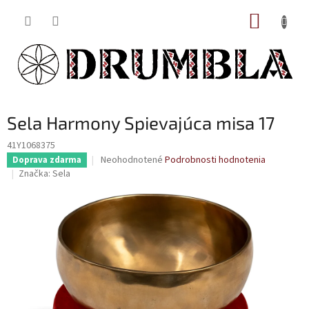
Prejsť
NÁKUP
na
obsah
KOŠÍK
Sela Harmony Spievajúca misa 17
41Y1068375
Priemerné
Neohodnotené
Podrobnosti hodnotenia
Doprava zdarma
hodnotenie
Značka:
Sela
produktu
je
0,0
z
5
hviezdičiek.