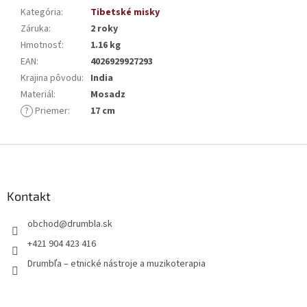
Kategória
:
Tibetské misky
Záruka
:
2 roky
Hmotnosť
:
1.16 kg
EAN
:
4026929927293
Krajina pôvodu
:
India
Materiál
:
Mosadz
?
Priemer
:
17 cm
Z
á
p
ä
Kontakt
t
obchod
@
drumbla.sk
i
e
+421 904 423 416
Drumbľa – etnické nástroje a muzikoterapia