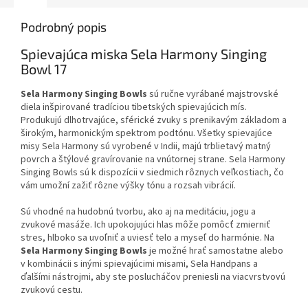
Podrobný popis
Spievajúca miska Sela Harmony Singing
Bowl 17
Sela Harmony Singing Bowls
sú ručne vyrábané majstrovské
diela inšpirované tradíciou tibetských spievajúcich mís.
Produkujú dlhotrvajúce, sférické zvuky s prenikavým základom a
širokým, harmonickým spektrom podtónu. Všetky spievajúce
misy Sela Harmony sú vyrobené v Indii, majú trblietavý matný
povrch a štýlové gravírovanie na vnútornej strane. Sela Harmony
Singing Bowls sú k dispozícii v siedmich rôznych veľkostiach, čo
vám umožní zažiť rôzne výšky tónu a rozsah vibrácií.
Sú vhodné na hudobnú tvorbu, ako aj na meditáciu, jogu a
zvukové masáže. Ich upokojujúci hlas môže pomôcť zmierniť
stres, hlboko sa uvoľniť a uviesť telo a myseľ do harmónie. Na
Sela Harmony Singing Bowls
je možné hrať samostatne alebo
v kombinácii s inými spievajúcimi misami, Sela Handpans a
ďalšími nástrojmi, aby ste poslucháčov preniesli na viacvrstvovú
zvukovú cestu.