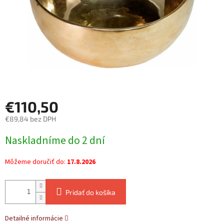
€110,50
€89,84 bez DPH
Jednotková
Naskladníme do 2 dní
cena:
Môžeme doručiť do:
17.8.2026
Pridať do košíka
Detailné informácie