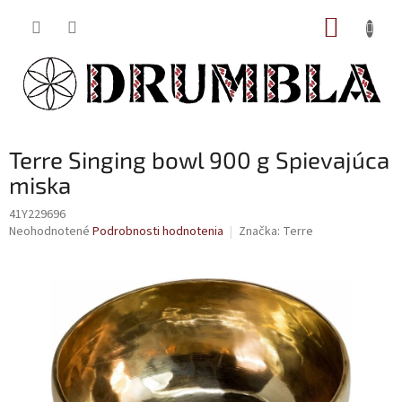
Prejsť
NÁKUP
na
obsah
KOŠÍK
Terre Singing bowl 900 g Spievajúca
miska
41Y229696
Priemerné
Neohodnotené
Podrobnosti hodnotenia
Značka:
Terre
hodnotenie
produktu
je
0,0
z
5
hviezdičiek.