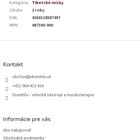
Kategória
:
Tibetské misky
Záruka
:
2 roky
EAN
:
4260118587497
MPN
:
487300-900
Z
á
p
ä
Kontakt
t
obchod
@
drumbla.sk
i
e
+421 904 423 416
Drumbľa – etnické nástroje a muzikoterapia
Informácie pre vás
Ako nakupovať
Obchodné podmienky