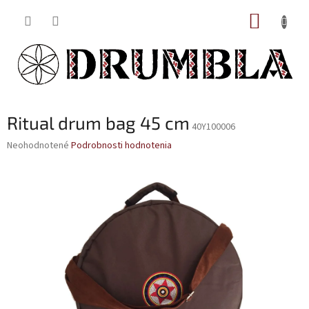
Prejsť
NÁKUP
na
obsah
KOŠÍK
Ritual drum bag 45 cm
40Y100006
Priemerné
Neohodnotené
Podrobnosti hodnotenia
hodnotenie
produktu
je
0,0
z
5
hviezdičiek.