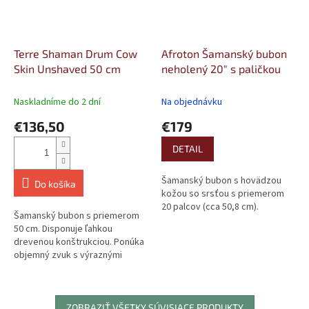
Terre Shaman Drum Cow
Afroton Šamanský bubon
Skin Unshaved 50 cm
neholený 20" s paličkou
Naskladníme do 2 dní
Na objednávku
€136,50
€179
DETAIL
Šamanský bubon s hovädzou
Do košíka
kožou so srsťou s priemerom
20 palcov (cca 50,8 cm).
Šamanský bubon s priemerom
50 cm. Disponuje ľahkou
drevenou konštrukciou. Ponúka
objemný zvuk s výraznými
basovými frekvenciami.
Osadený blanou...
ZOBRAZIŤ VŠETKY SÚVISIACE PRODUKTY