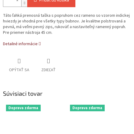
Táto ľahká prenosná taška s popruhom cez rameno so vzorom indickej
hviezdy je vhodná pre všetky typy bubnov. Je kvalitne polstrovaná a
pevná, má veľmi pevný zips, rukoväť a nastaviteľný ramenný popruh.
Pre priemer nástroja 45 cm.
Detailné informácie
OPÝTAŤ SA
ZDIEĽAŤ
Súvisiaci tovar
Doprava zdarma
Doprava zdarma