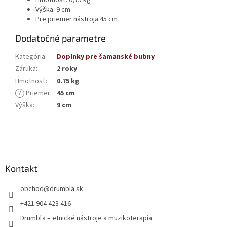
Hmotnosť: 0,75 kg
Výška: 9 cm
Pre priemer nástroja 45 cm
Dodatočné parametre
Kategória
:
Doplnky pre šamanské bubny
Záruka
:
2 roky
Hmotnosť
:
0.75 kg
?
Priemer
:
45 cm
Výška
:
9 cm
Z
á
p
ä
Kontakt
t
obchod
@
drumbla.sk
i
e
+421 904 423 416
Drumbľa – etnické nástroje a muzikoterapia