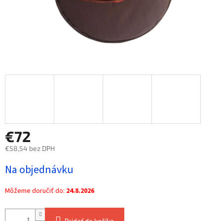
€72
€58,54 bez DPH
Jednotková
Na objednávku
cena:
Môžeme doručiť do:
24.8.2026
Pridať do košíka