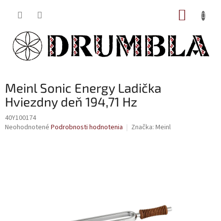
Prejsť
NÁKUP
na
obsah
KOŠÍK
Meinl Sonic Energy Ladička
Hviezdny deň 194,71 Hz
40Y100174
Priemerné
Neohodnotené
Podrobnosti hodnotenia
Značka:
Meinl
hodnotenie
produktu
je
0,0
z
5
hviezdičiek.