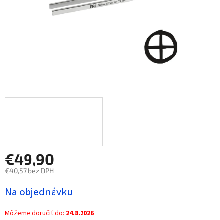
€49,90
€40,57 bez DPH
Jednotková
Na objednávku
cena:
Môžeme doručiť do:
24.8.2026