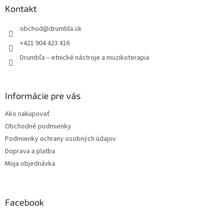
ä
Kontakt
t
obchod
@
drumbla.sk
i
e
+421 904 423 416
Drumbľa – etnické nástroje a muzikoterapia
Informácie pre vás
Ako nakupovať
Obchodné podmienky
Podmienky ochrany osobných údajov
Doprava a platba
Moja objednávka
Facebook