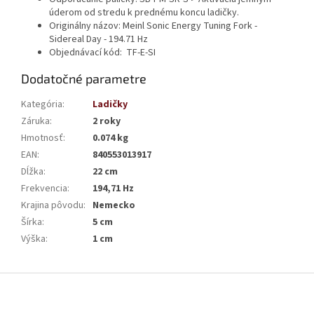
úderom od stredu k prednému koncu ladičky.
Originálny názov:
Meinl Sonic Energy Tuning Fork -
Sidereal Day - 194.71 Hz
Objednávací kód: TF-E-SI
Dodatočné parametre
Kategória
:
Ladičky
Záruka
:
2 roky
Hmotnosť
:
0.074 kg
EAN
:
840553013917
Dĺžka
:
22 cm
Frekvencia
:
194,71 Hz
Krajina pôvodu
:
Nemecko
Šírka
:
5 cm
Výška
:
1 cm
Z
á
p