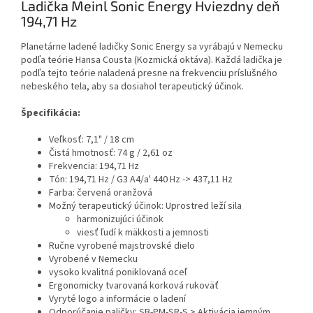
Ladička Meinl Sonic Energy Hviezdny deň
194,71 Hz
Planetárne ladené ladičky Sonic Energy sa vyrábajú v Nemecku
podľa teórie Hansa Cousta (Kozmická oktáva). Každá ladička je
podľa tejto teórie naladená presne na frekvenciu príslušného
nebeského tela, aby sa dosiahol terapeutický účinok.
Špecifikácia:
Veľkosť: 7,1" / 18 cm
Čistá hmotnosť: 74 g / 2,61 oz
Frekvencia: 194,71 Hz
Tón: 194,71 Hz / G3 A4/a' 440 Hz -> 437,11 Hz
Farba: červená oranžová
Možný terapeutický účinok: Uprostred leží sila
harmonizujúci účinok
viesť ľudí k mäkkosti a jemnosti
Ručne vyrobené majstrovské dielo
Vyrobené v Nemecku
vysoko kvalitná poniklovaná oceľ
Ergonomicky tvarovaná korková rukoväť
Vyryté logo a informácie o ladení
Odporúčanie paličky: SB-PM-SR-S > Aktivácia jemným