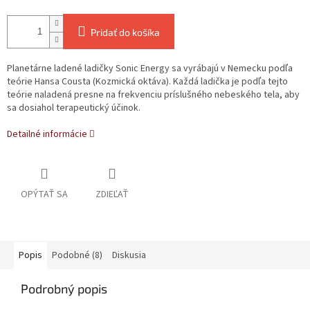
Pridať do košíka
Planetárne ladené ladičky Sonic Energy sa vyrábajú v Nemecku podľa
teórie Hansa Cousta (Kozmická oktáva). Každá ladička je podľa tejto
teórie naladená presne na frekvenciu príslušného nebeského tela, aby
sa dosiahol terapeutický účinok.
Detailné informácie
OPÝTAŤ SA
ZDIEĽAŤ
Popis
Podobné (8)
Diskusia
Podrobný popis