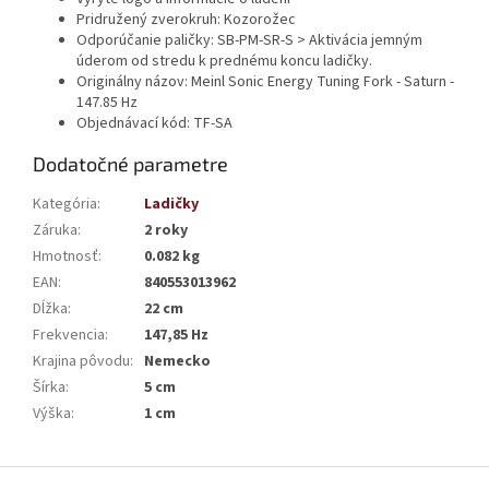
Pridružený zverokruh: Kozorožec
Odporúčanie paličky: SB-PM-SR-S > Aktivácia jemným
úderom od stredu k prednému koncu ladičky.
Originálny názov:
Meinl Sonic Energy Tuning Fork - Saturn -
147.85 Hz
Objednávací kód:
TF-SA
Dodatočné parametre
Kategória
:
Ladičky
Záruka
:
2 roky
Hmotnosť
:
0.082 kg
EAN
:
840553013962
Dĺžka
:
22 cm
Frekvencia
:
147,85 Hz
Krajina pôvodu
:
Nemecko
Šírka
:
5 cm
Výška
:
1 cm
Z