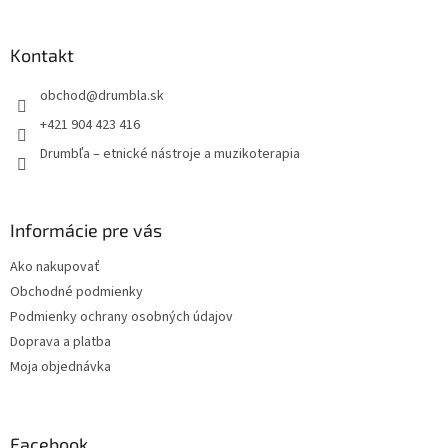
á
p
ä
Kontakt
t
obchod
@
drumbla.sk
i
e
+421 904 423 416
Drumbľa – etnické nástroje a muzikoterapia
Informácie pre vás
Ako nakupovať
Obchodné podmienky
Podmienky ochrany osobných údajov
Doprava a platba
Moja objednávka
Facebook