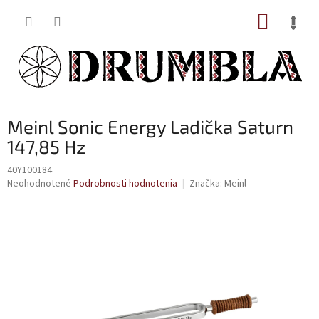
Prejsť
NÁKUP
na
obsah
KOŠÍK
Meinl Sonic Energy Ladička Saturn
147,85 Hz
40Y100184
Priemerné
Neohodnotené
Podrobnosti hodnotenia
Značka:
Meinl
hodnotenie
produktu
je
0,0
z
5
hviezdičiek.