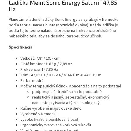
Ladička Meinl Sonic Energy Saturn 147,85
Hz
Planetárne ladené ladičky Sonic Energy sa vyrábajú v Nemecku
podľa teórie Hansa Cousta (Kozmická oktáva). Každá ladička je
podľa tejto teórie naladená presne na frekvenciu príslušného
nebeského tela, aby sa dosiahol terapeutický účinok.
Špecifikácia:
Veľkosť: 7,8" / 19,7 cm
Čistá hmotnosť: 82 g / 2,89 oz
Frekvencia: 147,85 Hz
Tón: 147,85 Hz / D3 - A4 / a' 440 Hz -> 443,05 Hz
Farba: modrá
Možný terapeutický účinok: Koncentrácia na to podstatné
podporuje sústrediť sa na to podstatné
realistický a jasný, sebestačný, ekonomický
namiesto plytvania a tým aj ekologický
Ručne vyrobené majstrovské dielo
Vyrobené v Nemecku
vysoko kvalitná poniklovaná oceľ
Ergonomicky tvarovaná korková rukoväť
Vyryté logo a informácie o ladení