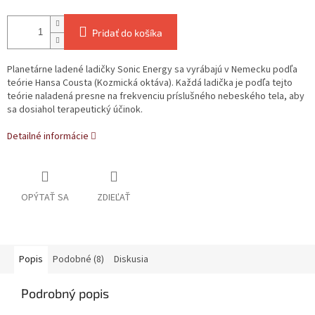
Pridať do košíka
Planetárne ladené ladičky Sonic Energy sa vyrábajú v Nemecku podľa
teórie Hansa Cousta (Kozmická oktáva). Každá ladička je podľa tejto
teórie naladená presne na frekvenciu príslušného nebeského tela, aby
sa dosiahol terapeutický účinok.
Detailné informácie
OPÝTAŤ SA
ZDIEĽAŤ
Popis
Podobné (8)
Diskusia
Podrobný popis