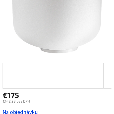
€175
€142,28 bez DPH
Jednotková
Na objednávku
cena: