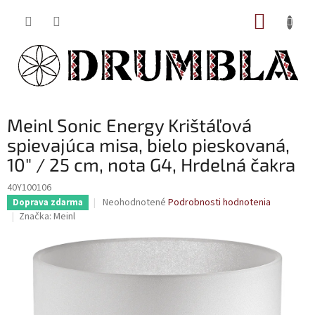
Prejsť
NÁKUP
na
obsah
KOŠÍK
Meinl Sonic Energy Krištáľová
spievajúca misa, bielo pieskovaná,
10" / 25 cm, nota G4, Hrdelná čakra
40Y100106
Priemerné
Neohodnotené
Podrobnosti hodnotenia
Doprava zdarma
hodnotenie
Značka:
Meinl
produktu
je
0,0
z
5
hviezdičiek.