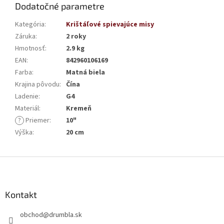
Dodatočné parametre
Kategória
:
Krištáľové spievajúce misy
Záruka
:
2 roky
Hmotnosť
:
2.9 kg
EAN
:
842960106169
Farba
:
Matná biela
Krajina pôvodu
:
Čína
Ladenie
:
G4
Materiál
:
Kremeň
?
Priemer
:
10"
Výška
:
20 cm
Z
á
p
ä
Kontakt
t
obchod
@
drumbla.sk
i