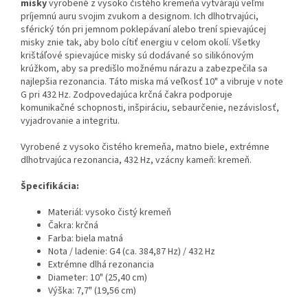
misky
vyrobené z vysoko čistého kremeňa vytvárajú veľmi
príjemnú auru svojim zvukom a designom. Ich dlhotrvajúci,
sférický tón pri jemnom poklepávaní alebo trení spievajúcej
misky znie tak, aby bolo cítiť energiu v celom okolí. Všetky
krištáľové spievajúce misky sú dodávané so silikónovým
krúžkom, aby sa predišlo možnému nárazu a zabezpečila sa
najlepšia rezonancia. Táto miska má veľkosť 10" a vibruje v note
G pri 432 Hz. Zodpovedajúca krčná čakra podporuje
komunikačné schopnosti, inšpiráciu, sebaurčenie, nezávislosť,
vyjadrovanie a integritu.
Vyrobené z vysoko čistého kremeňa, matno biele, extrémne
dlhotrvajúca rezonancia, 432 Hz, vzácny kameň: kremeň.
Špecifikácia:
Materiál: vysoko čistý kremeň
Čakra: krčná
Farba: biela matná
Nota / ladenie: G4 (ca. 384,87 Hz) / 432 Hz
Extrémne dlhá rezonancia
Diameter: 10" (25,40 cm)
Výška: 7,7" (19,56 cm)