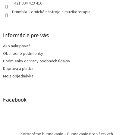
e
+421 904 423 416
Drumbľa – etnické nástroje a muzikoterapia
Informácie pre vás
Ako nakupovať
Obchodné podmienky
Podmienky ochrany osobných údajov
Doprava a platba
Moja objednávka
Facebook
Korporátne bubnovanie – Bubnovanie pre všetkých