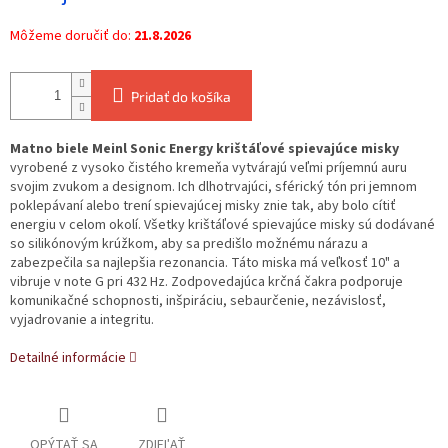
Môžeme doručiť do:
21.8.2026
Pridať do košíka
Matno biele Meinl Sonic Energy krištáľové spievajúce misky
vyrobené z vysoko čistého kremeňa vytvárajú veľmi príjemnú auru
svojim zvukom a designom. Ich dlhotrvajúci, sférický tón pri jemnom
poklepávaní alebo trení spievajúcej misky znie tak, aby bolo cítiť
energiu v celom okolí. Všetky krištáľové spievajúce misky sú dodávané
so silikónovým krúžkom, aby sa predišlo možnému nárazu a
zabezpečila sa najlepšia rezonancia. Táto miska má veľkosť 10" a
vibruje v note G pri 432 Hz. Zodpovedajúca krčná čakra podporuje
komunikačné schopnosti, inšpiráciu, sebaurčenie, nezávislosť,
vyjadrovanie a integritu.
Detailné informácie
OPÝTAŤ SA
ZDIEĽAŤ