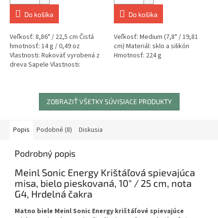
Do košíka
Do košíka
Veľkosť: 8,86" / 22,5 cm Čistá
Veľkosť: Medium (7,8" / 19,81
hmotnosť: 14 g / 0,49 oz
cm) Materiál: sklo a silikón
Vlastnosti: Rukoväť vyrobená z
Hmotnosť: 224 g
dreva Sapele Vlastnosti:
Vyrobené v Nemecku
Vlastnosti:...
ZOBRAZIŤ VŠETKY SÚVISIACE PRODUKTY
Popis
Podobné (8)
Diskusia
Podrobný popis
Meinl Sonic Energy Krištáľová spievajúca
misa, bielo pieskovaná, 10" / 25 cm, nota
G4, Hrdelná čakra
Matno biele Meinl Sonic Energy krištáľové spievajúce