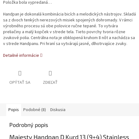
Položka bola vypredaná…
Handpan je dokonalá kombinácia bicích a melodických nástrojov. Skladá
sa z dvoch tenkých nerezových misiek spojených dohromady. V rámci
výrobného procesu sú obe polovice ručne tepané. To vytvára
preliačiny a malý kopček v strede tela. Tieto povrchy tvoria rôzne
zvukové polia. Centrálna nota je obklopená kruhom 8 nôt a nachádza sa
v strede Handpanu. Pri hraní sa vytvárajú jasné, dlhotrvajúce zvuky.
Detailné informácie
OPÝTAŤ SA
ZDIEĽAŤ
Popis
Podobné (8)
Diskusia
Podrobný popis
Majesty Handpan D Kurd 13 (9+4) Stainless