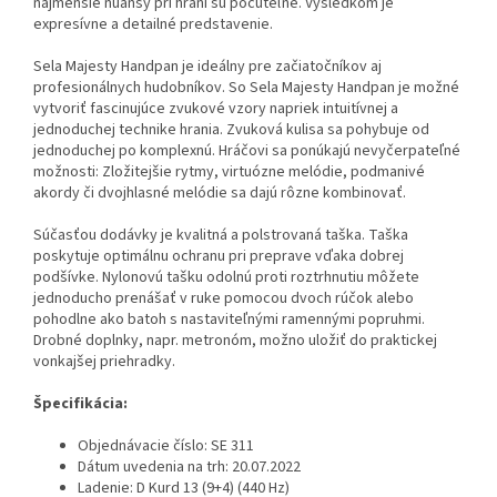
najmenšie nuansy pri hraní sú počuteľné. Výsledkom je
expresívne a detailné predstavenie.
Sela Majesty Handpan je ideálny pre začiatočníkov aj
profesionálnych hudobníkov. So Sela Majesty Handpan je možné
vytvoriť fascinujúce zvukové vzory napriek intuitívnej a
jednoduchej technike hrania. Zvuková kulisa sa pohybuje od
jednoduchej po komplexnú. Hráčovi sa ponúkajú nevyčerpateľné
možnosti: Zložitejšie rytmy, virtuózne melódie, podmanivé
akordy či dvojhlasné melódie sa dajú rôzne kombinovať.
Súčasťou dodávky je kvalitná a polstrovaná taška. Taška
poskytuje optimálnu ochranu pri preprave vďaka dobrej
podšívke. Nylonovú tašku odolnú proti roztrhnutiu môžete
jednoducho prenášať v ruke pomocou dvoch rúčok alebo
pohodlne ako batoh s nastaviteľnými ramennými popruhmi.
Drobné doplnky, napr. metronóm, možno uložiť do praktickej
vonkajšej priehradky.
Špecifikácia:
Objednávacie číslo: SE 311
Dátum uvedenia na trh: 20.07.2022
Ladenie: D Kurd 13 (9+4) (440 Hz)