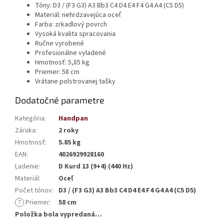
Tóny: D3 / (F3 G3) A3 Bb3 C4 D4 E4 F4 G4 A4 (C5 D5)
Materiál: nehrdzavejúca oceľ
Farba: zrkadlový povrch
Vysoká kvalita spracovania
Ručne vyrobené
Profesionálne vyladené
Hmotnosť: 5,85 kg
Priemer: 58 cm
Vrátane polstrovanej tašky
Dodatočné parametre
Kategória
:
Handpan
Záruka
:
2 roky
Hmotnosť
:
5.85 kg
EAN
:
4026929928160
Ladenie
:
D Kurd 13 (9+4) (440 Hz)
Materiál
:
Oceľ
Počet tónov
:
D3 / (F3 G3) A3 Bb3 C4 D4 E4 F4 G4 A4 (C5 D5)
?
Priemer
:
58 cm
Položka bola vypredaná…