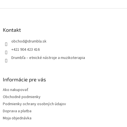
Z
á
p
ä
Kontakt
t
obchod
@
drumbla.sk
i
e
+421 904 423 416
Drumbľa – etnické nástroje a muzikoterapia
Informácie pre vás
Ako nakupovať
Obchodné podmienky
Podmienky ochrany osobných údajov
Doprava a platba
Moja objednávka