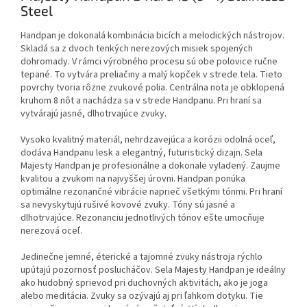
Steel
Handpan je dokonalá kombinácia bicích a melodických nástrojov.
Skladá sa z dvoch tenkých nerezových misiek spojených
dohromady. V rámci výrobného procesu sú obe polovice ručne
tepané. To vytvára preliačiny a malý kopček v strede tela. Tieto
povrchy tvoria rôzne zvukové polia. Centrálna nota je obklopená
kruhom 8 nôt a nachádza sa v strede Handpanu. Pri hraní sa
vytvárajú jasné, dlhotrvajúce zvuky.
Vysoko kvalitný materiál, nehrdzavejúca a korózii odolná oceľ,
dodáva Handpanu lesk a elegantný, futuristický dizajn. Sela
Majesty Handpan je profesionálne a dokonale vyladený. Zaujme
kvalitou a zvukom na najvyššej úrovni. Handpan ponúka
optimálne rezonančné vibrácie naprieč všetkými tónmi. Pri hraní
sa nevyskytujú rušivé kovové zvuky. Tóny sú jasné a
dlhotrvajúce. Rezonanciu jednotlivých tónov ešte umocňuje
nerezová oceľ.
Jedinečne jemné, éterické a tajomné zvuky nástroja rýchlo
upútajú pozornosť poslucháčov. Sela Majesty Handpan je ideálny
ako hudobný sprievod pri duchovných aktivitách, ako je joga
alebo meditácia. Zvuky sa ozývajú aj pri ľahkom dotyku. Tie