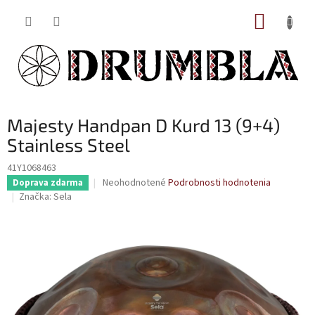
Prejsť
NÁKUP
na
obsah
KOŠÍK
Majesty Handpan D Kurd 13 (9+4)
Stainless Steel
41Y1068463
Priemerné
Neohodnotené
Podrobnosti hodnotenia
Doprava zdarma
hodnotenie
Značka:
Sela
produktu
je
0,0
z
5
hviezdičiek.