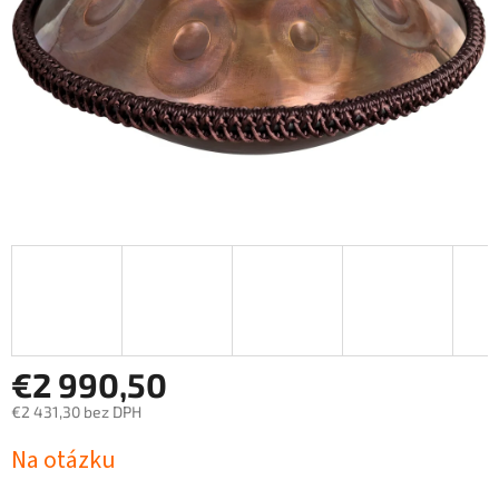
€2 990,50
€2 431,30 bez DPH
Jednotková
Na otázku
cena: