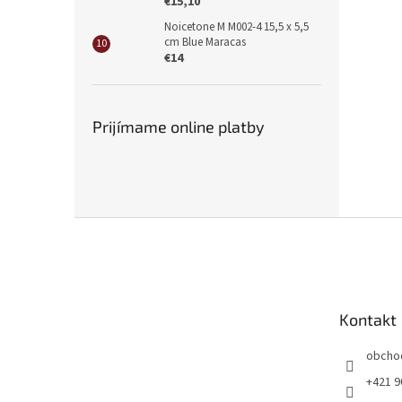
€15,10
Noicetone M M002-4 15,5 x 5,5
cm Blue Maracas
€14
Prijímame online platby
Z
á
p
ä
t
Kontakt
i
e
obcho
+421 9