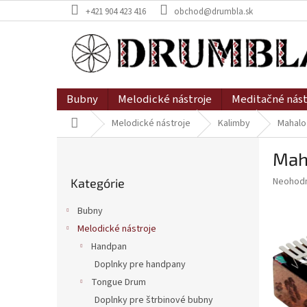
Prejsť
+421 904 423 416
obchod@drumbla.sk
na
obsah
Bubny
Melodické nástroje
Meditačné nást
Domov
Melodické nástroje
Kalimby
Mahalo
B
Mah
o
Preskočiť
č
Priemer
Neohod
Kategórie
kategórie
n
hodnote
ý
produkt
Bubny
p
je
Melodické nástroje
0,0
a
z
Handpan
n
5
e
Doplnky pre handpany
hviezdič
l
Tongue Drum
Doplnky pre štrbinové bubny