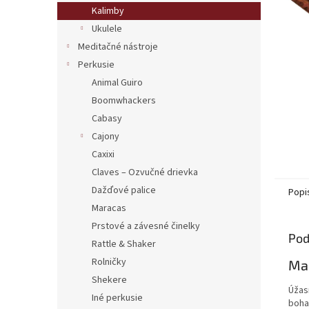
Kalimby
Ukulele
Meditačné nástroje
Perkusie
Animal Guiro
Boomwhackers
Cabasy
Cajony
Caxixi
Claves – Ozvučné drievka
Dažďové palice
Popi
Maracas
Prstové a závesné činelky
Pod
Rattle & Shaker
Rolničky
Ma
Shekere
Úžas
Iné perkusie
boha