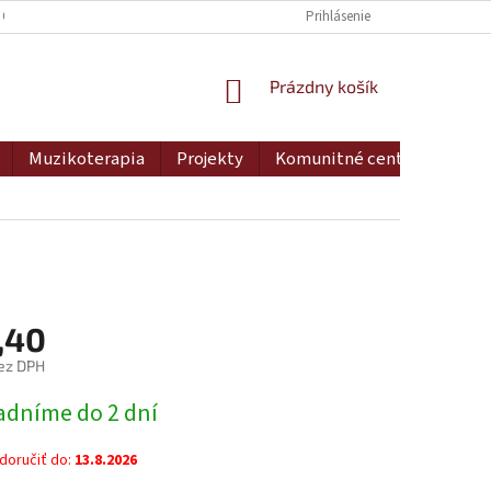
 OSOBNÝCH ÚDAJOV
DOPRAVA A PLATBA
Prihlásenie
MOJA OBJEDNÁVKA
NÁKUPNÝ
Prázdny košík
KOŠÍK
Muzikoterapia
Projekty
Komunitné centrum
Ko
,40
ez DPH
ová
adníme do 2 dní
oručiť do:
13.8.2026