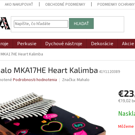
AKO NAKUPOVAŤ
OBCHODNÉ PODMIENKY
PODMIENKY OCHRANY
HĽADAŤ
roje
Perkusie
Dychové nástroje
Dekorácie
Akcie
 MKA17HE Heart Kalimba
alo MKA17HE Heart Kalimba
41Y1120389
né
notené
Podrobnosti hodnotenia
Značka:
Mahalo
nie
€23
u
€19,02 b
Jednotk
Naskl
cena:
iek.
Môžeme d