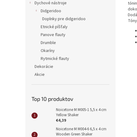
Dychové nástroje
tóni
doko
Didgeridoo
Dodá
Doplnky pre didgeridoo
Tóny:
Etnické píšťaly
Panove flauty
Drumble
Okaríny
Rytmické flauty
Dekorácie
Akcie
Top 10 produktov
Noicetone M M005-1 5,5 x 4 cm
Yellow Shaker
€4,39
Noicetone M M004-6 6,5 x 4 cm
Wooden Green Shaker