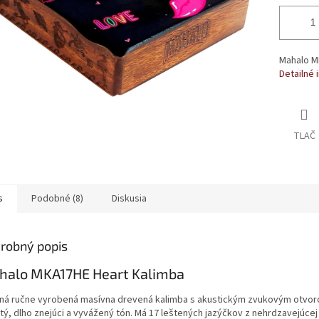
Mahalo M
Detailné 
TLAČ
s
Podobné (8)
Diskusia
robný popis
halo MKA17HE Heart Kalimba
ná ručne vyrobená masívna drevená kalimba s akustickým zvukovým otvo
tý, dlho znejúci a vyvážený tón. Má 17 leštených jazýčkov z nehrdzavejúcej