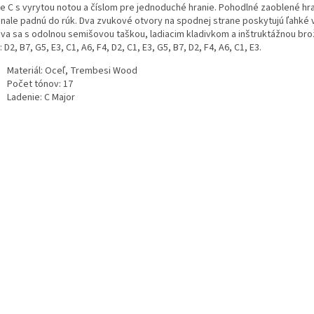
ne C s vyrytou notou a číslom pre jednoduché hranie. Pohodlné zaoblené hr
nale padnú do rúk. Dva zvukové otvory na spodnej strane poskytujú ľahké v
va sa s odolnou semišovou taškou, ladiacim kladivkom a inštruktážnou bro
 D2, B7, G5, E3, C1, A6, F4, D2, C1, E3, G5, B7, D2, F4, A6, C1, E3.
Materiál: Oceľ, Trembesi Wood
Počet tónov: 17
Ladenie: C Major