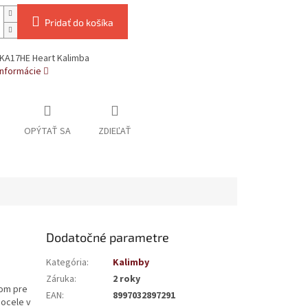
Pridať do košíka
KA17HE Heart Kalimba
informácie
OPÝTAŤ SA
ZDIEĽAŤ
Dodatočné parametre
Kategória
:
Kalimby
Záruka
:
2 roky
rom pre
EAN
:
8997032897291
 ocele v