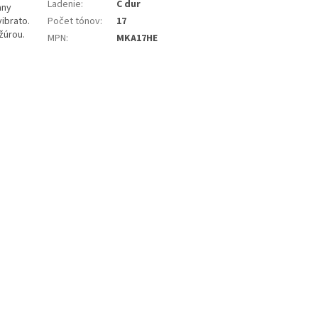
Ladenie
:
C dur
any
ibrato.
Počet tónov
:
17
žúrou.
MPN
:
MKA17HE