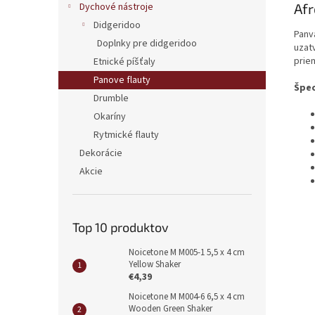
Dychové nástroje
Afr
Didgeridoo
Panva
Doplnky pre didgeridoo
uzatv
prie
Etnické píšťaly
Panove flauty
Špec
Drumble
Okaríny
Rytmické flauty
Dekorácie
Akcie
Top 10 produktov
Noicetone M M005-1 5,5 x 4 cm
Yellow Shaker
€4,39
Noicetone M M004-6 6,5 x 4 cm
Wooden Green Shaker