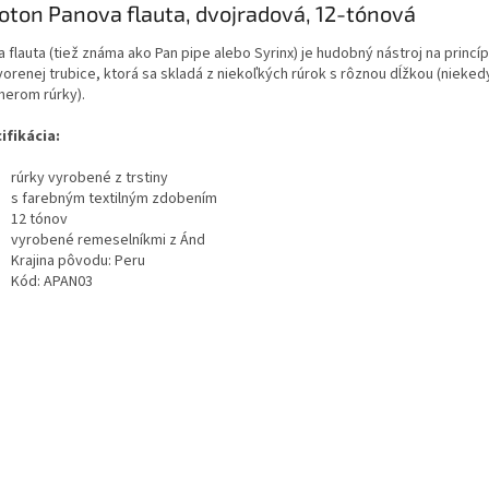
oton Panova flauta, dvojradová, 12-tónová
 flauta (tiež známa ako Pan pipe alebo Syrinx) je hudobný nástroj na princí
orenej trubice, ktorá sa skladá z niekoľkých rúrok s rôznou dĺžkou (niekedy
merom rúrky).
ifikácia:
rúrky vyrobené z trstiny
s farebným textilným zdobením
12 tónov
vyrobené remeselníkmi z Ánd
Krajina pôvodu: Peru
Kód:
APAN03