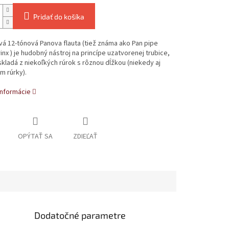
Pridať do košíka
á 12-tónová Panova flauta (tiež známa ako Pan pipe
inx ) je hudobný nástroj na princípe uzatvorenej trubice,
skladá z niekoľkých rúrok s rôznou dĺžkou (niekedy aj
m rúrky).
informácie
OPÝTAŤ SA
ZDIEĽAŤ
Dodatočné parametre