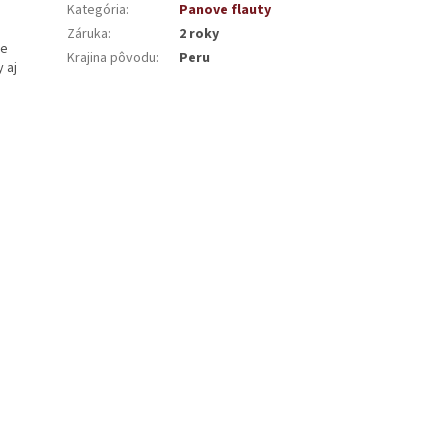
Kategória
:
Panove flauty
Záruka
:
2 roky
pe
Krajina pôvodu
:
Peru
 aj