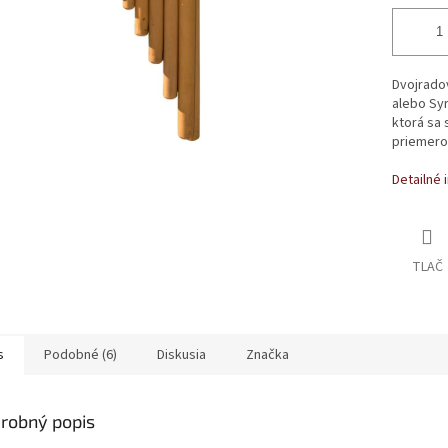
Dvojradov
alebo Syr
ktorá sa 
priemero
Detailné 
TLAČ
s
Podobné (6)
Diskusia
Značka
robný popis