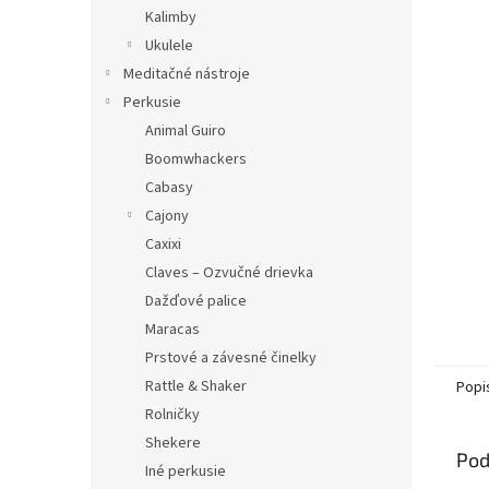
Kalimby
Ukulele
Meditačné nástroje
Perkusie
Animal Guiro
Boomwhackers
Cabasy
Cajony
Caxixi
Claves – Ozvučné drievka
Dažďové palice
Maracas
Prstové a závesné činelky
Rattle & Shaker
Popi
Rolničky
Shekere
Pod
Iné perkusie