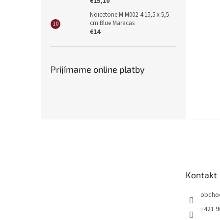
€15,10
Noicetone M M002-4 15,5 x 5,5
cm Blue Maracas
€14
Prijímame online platby
Z
á
p
ä
t
Kontakt
i
e
obcho
+421 9