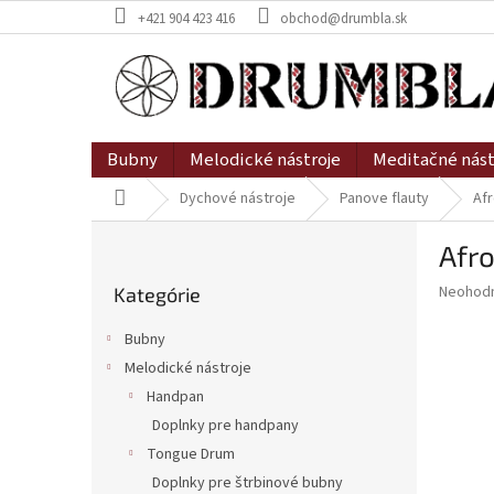
Prejsť
+421 904 423 416
obchod@drumbla.sk
na
obsah
Bubny
Melodické nástroje
Meditačné nást
Domov
Dychové nástroje
Panove flauty
Afr
B
Afro
o
Preskočiť
č
Priemer
Neohod
Kategórie
kategórie
n
hodnote
ý
produkt
Bubny
p
je
Melodické nástroje
0,0
a
z
Handpan
n
5
e
Doplnky pre handpany
hviezdič
l
Tongue Drum
Doplnky pre štrbinové bubny