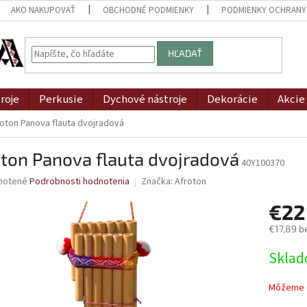
AKO NAKUPOVAŤ
OBCHODNÉ PODMIENKY
PODMIENKY OCHRANY
HĽADAŤ
roje
Perkusie
Dychové nástroje
Dekorácie
Akcie
oton Panova flauta dvojradová
ton Panova flauta dvojradová
40Y100370
né
notené
Podrobnosti hodnotenia
Značka:
Afroton
nie
€22
u
€17,89 b
Jednotk
Skla
cena:
iek.
Môžeme d