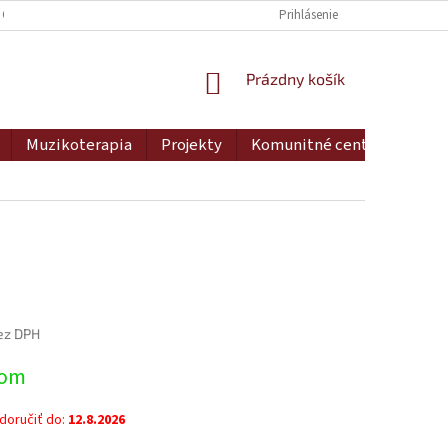
 OSOBNÝCH ÚDAJOV
DOPRAVA A PLATBA
Prihlásenie
MOJA OBJEDNÁVKA
NÁKUPNÝ
Prázdny košík
KOŠÍK
Muzikoterapia
Projekty
Komunitné centrum
Ko
ez DPH
ová
dom
oručiť do:
12.8.2026