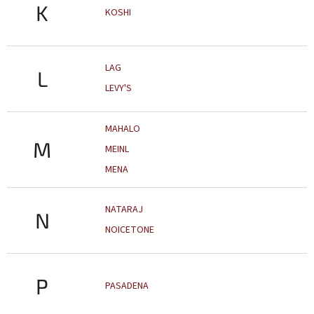
K
KOSHI
LAG
L
LEVY'S
MAHALO
M
MEINL
MENA
NATARAJ
N
NOICETONE
P
PASADENA