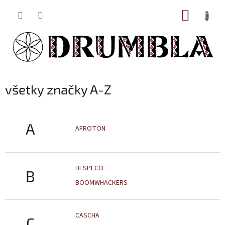
Prejsť
NÁKUP
na
obsah
KOŠÍK
všetky značky A-Z
A
AFROTON
BESPECO
B
BOOMWHACKERS
CASCHA
C