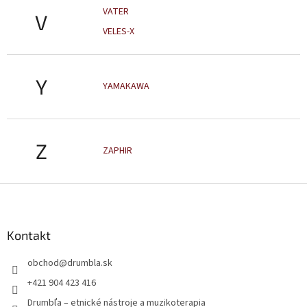
VATER
V
VELES-X
Y
YAMAKAWA
Z
ZAPHIR
Z
á
p
ä
Kontakt
t
obchod
@
drumbla.sk
i
e
+421 904 423 416
Drumbľa – etnické nástroje a muzikoterapia