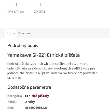
OPÝTAŤ SA
ZDIEĽAŤ
Popis
Diskusia
Podrobný popis
Yamakawa SI-921 Etnická píšťala
Etnická píšťala typu irish whistle so šiestimi otvormi v C
ladení.Skladá sa z dvoch kusov vyrobených z ABS živice pre
jednoduché čistenie a úpravu ladenia. Vo farebnom prevedení
Matt Black.
Dodatočné parametre
Kategória
:
Etnické píšťaly
Záruka
:
2 roky
EAN
:
8586026095326