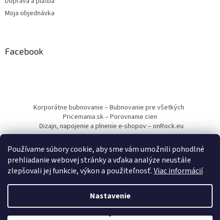
Doprava a platba
Moja objednávka
Facebook
Korporátne bubnovanie – Bubnovanie pre všetkých
Pricemania.sk – Porovnanie cien
Dizajn, napojenie a plnenie e-shopov – onRock.eu
Používame súbory cookie, aby sme vám umožnili pohodlné
prehliadanie webovej stránky a vďaka analýze neustále
zlepšovali jej funkcie, výkon a použiteľnosť.
Viac informácií
Vytvoril Shoptet
Nastavenie
Copyright 2026
Drumbľa – Etnické nástroje a muzikoterapia
.