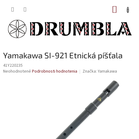
Prejsť
NÁKUP
na
obsah
KOŠÍK
Yamakawa SI-921 Etnická píšťala
41Y220235
Priemerné
Neohodnotené
Podrobnosti hodnotenia
Značka:
Yamakawa
hodnotenie
produktu
je
0,0
z
5
hviezdičiek.