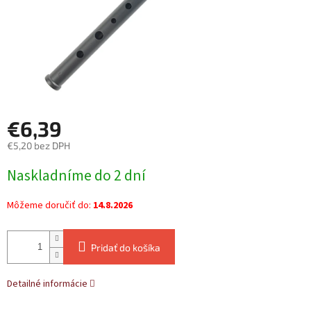
€6,39
€5,20 bez DPH
Jednotková
Naskladníme do 2 dní
cena:
Môžeme doručiť do:
14.8.2026
Pridať do košíka
Detailné informácie