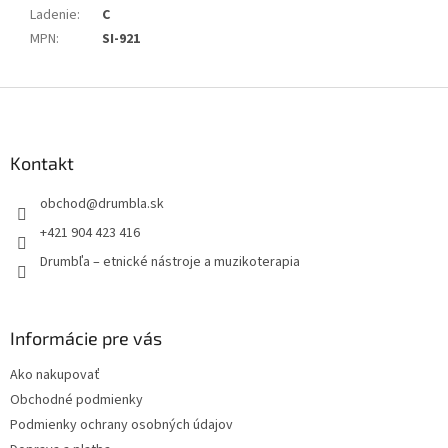
Ladenie
:
C
MPN
:
SI-921
Z
á
p
ä
Kontakt
t
obchod
@
drumbla.sk
i
e
+421 904 423 416
Drumbľa – etnické nástroje a muzikoterapia
Informácie pre vás
Ako nakupovať
Obchodné podmienky
Podmienky ochrany osobných údajov