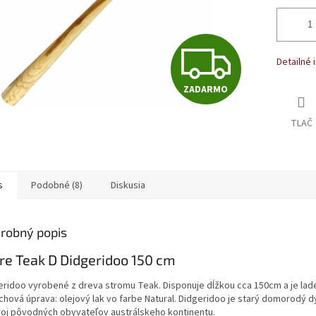
Z
Detailné 
ZADARMO
A
TLAČ
D
s
Podobné (8)
Diskusia
A
robný popis
R
re Teak D Didgeridoo 150 cm
eridoo vyrobené z dreva stromu Teak. Disponuje dĺžkou cca 150cm a je lad
M
chová úprava: olejový lak vo farbe Natural. Didgeridoo je starý domorodý 
roj pôvodných obyvateľov austrálskeho kontinentu.