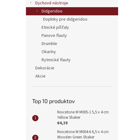
Dychové nástroje
Didgeridoo
Doplnky pre didgeridoo
Etnické píšťaly
Panove flauty
Drumble
Okaríny
Rytmické flauty
Dekorácie
Akcie
Top 10 produktov
Noicetone M M005-1 5,5 x 4 cm
Yellow Shaker
€4,39
Noicetone M M004-6 6,5 x 4 cm
Wooden Green Shaker