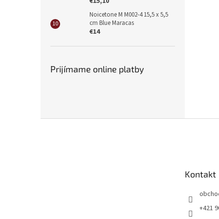
€15,10
Noicetone M M002-4 15,5 x 5,5
cm Blue Maracas
€14
Prijímame online platby
Z
á
p
ä
t
Kontakt
i
e
obcho
+421 9