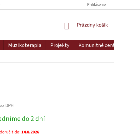
 OSOBNÝCH ÚDAJOV
DOPRAVA A PLATBA
Prihlásenie
MOJA OBJEDNÁVKA
NÁKUPNÝ
Prázdny košík
KOŠÍK
Muzikoterapia
Projekty
Komunitné centrum
Ko
bez DPH
ová
adníme do 2 dní
oručiť do:
14.8.2026