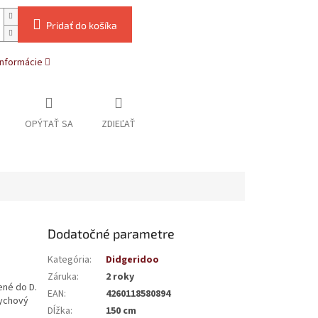
Pridať do košíka
informácie
OPÝTAŤ SA
ZDIEĽAŤ
Dodatočné parametre
Kategória
:
Didgeridoo
Záruka
:
2 roky
ené do D.
EAN
:
4260118580894
dychový
Dĺžka
:
150 cm