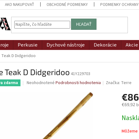
AKO NAKUPOVAŤ
OBCHODNÉ PODMIENKY
PODMIENKY OCHRANY
HĽADAŤ
roje
Perkusie
Dychové nástroje
Dekorácie
Akcie
 Teak D Didgeridoo
e Teak D Didgeridoo
41Y229703
Priemerné
Neohodnotené
Podrobnosti hodnotenia
Značka:
Terre
va zdarma
hodnotenie
produktu
€86
je
€69,92 
0,0
z
Jednotk
Naskl
5
cena:
hviezdičiek.
Môžeme d