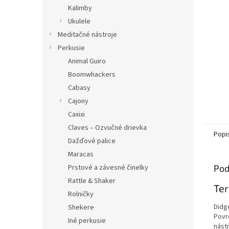
Kalimby
Ukulele
Meditačné nástroje
Perkusie
Animal Guiro
Boomwhackers
Cabasy
Cajony
Caxixi
Claves – Ozvučné drievka
Popi
Dažďové palice
Maracas
Prstové a závesné činelky
Pod
Rattle & Shaker
Ter
Rolničky
Didg
Shekere
Povr
Iné perkusie
nást