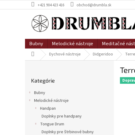
Prejsť
+421 904 423 416
obchod@drumbla.sk
na
obsah
Bubny
Melodické nástroje
Meditačné nást
Domov
Dychové nástroje
Didgeridoo
Terre
B
Terr
o
Preskočiť
č
Kategórie
kategórie
Dopra
n
ý
Bubny
p
Melodické nástroje
a
Handpan
n
e
Doplnky pre handpany
l
Tongue Drum
Doplnky pre štrbinové bubny