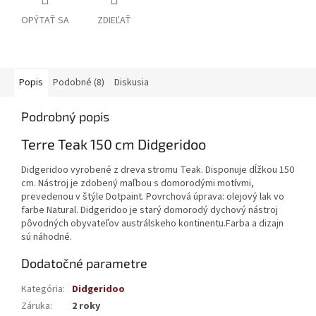
OPÝTAŤ SA
ZDIEĽAŤ
Popis
Podobné (8)
Diskusia
Podrobný popis
Terre Teak 150 cm Didgeridoo
Didgeridoo vyrobené z dreva stromu Teak. Disponuje dĺžkou 150
cm. Nástroj je zdobený maľbou s domorodými motívmi,
prevedenou v štýle Dotpaint. Povrchová úprava: olejový lak vo
farbe Natural. Didgeridoo je starý domorodý dychový nástroj
pôvodných obyvateľov austrálskeho kontinentu.Farba a dizajn
sú náhodné.
Dodatočné parametre
Kategória
:
Didgeridoo
Záruka
:
2 roky