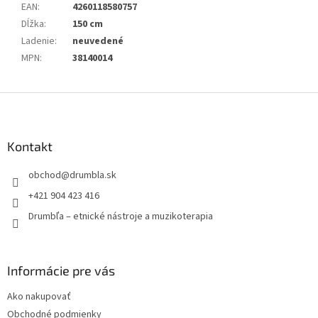
EAN
:
4260118580757
Dĺžka
:
150 cm
Ladenie
:
neuvedené
MPN
:
38140014
Z
á
p
ä
Kontakt
t
obchod
@
drumbla.sk
i
e
+421 904 423 416
Drumbľa – etnické nástroje a muzikoterapia
Informácie pre vás
Ako nakupovať
Obchodné podmienky