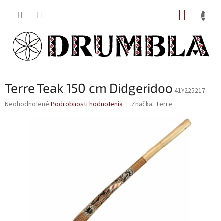
Prejsť
NÁKUP
na
obsah
KOŠÍK
Terre Teak 150 cm Didgeridoo
41Y225217
Priemerné
Neohodnotené
Podrobnosti hodnotenia
Značka:
Terre
hodnotenie
produktu
je
0,0
z
5
hviezdičiek.