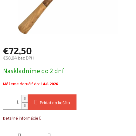
€72,50
€58,94 bez DPH
Jednotková
Naskladníme do 2 dní
cena:
Môžeme doručiť do:
14.8.2026
Pridať do košíka
Detailné informácie