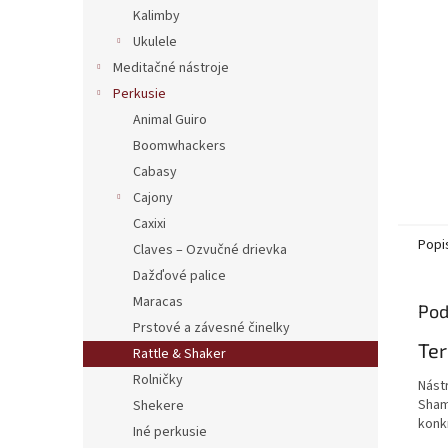
Kalimby
Ukulele
Meditačné nástroje
Perkusie
Animal Guiro
Boomwhackers
Cabasy
Cajony
Caxixi
Popi
Claves – Ozvučné drievka
Dažďové palice
Maracas
Pod
Prstové a závesné činelky
Ter
Rattle & Shaker
Rolničky
Nást
Sham
Shekere
konk
Iné perkusie