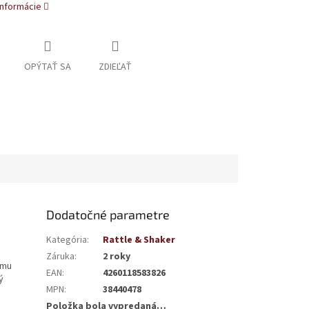
informácie
OPÝTAŤ SA
ZDIEĽAŤ
Dodatočné parametre
Kategória
:
Rattle & Shaker
Záruka
:
2 roky
omu
EAN
:
4260118583826
ý
MPN
:
38440478
Položka bola vypredaná…