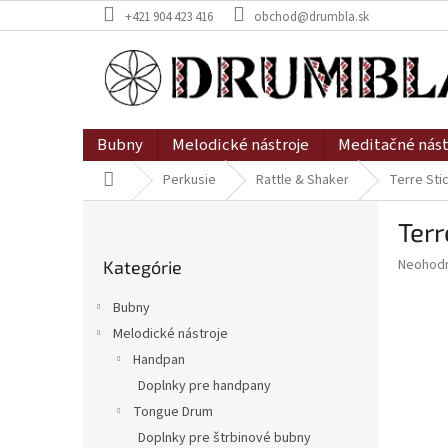
Prejsť
+421 904 423 416
obchod@drumbla.sk
na
obsah
Bubny
Melodické nástroje
Meditačné nást
Domov
Perkusie
Rattle & Shaker
Terre Sti
B
Terr
o
Preskočiť
č
Priemer
Neohod
Kategórie
kategórie
n
hodnote
ý
produkt
Bubny
p
je
Melodické nástroje
0,0
a
z
Handpan
n
5
e
Doplnky pre handpany
hviezdič
l
Tongue Drum
Doplnky pre štrbinové bubny