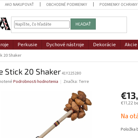
AKO NAKUPOVAŤ
OBCHODNÉ PODMIENKY
PODMIENKY OCHRANY
HĽADAŤ
roje
Perkusie
Dychové nástroje
Dekorácie
Akcie
ck 20 Shaker
e Stick 20 Shaker
41Y225280
né
notené
Podrobnosti hodnotenia
Značka:
Terre
nie
€13
u
€11,22 b
Jednotk
Na ot
cena:
iek.
Položka 