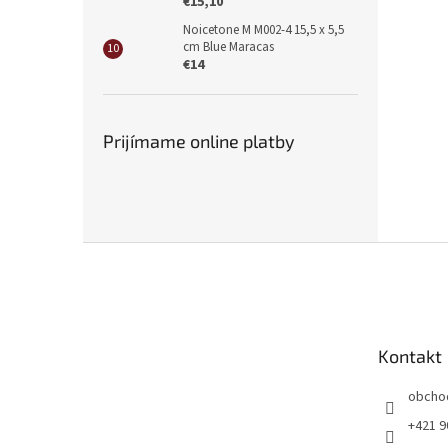
€15,10
Noicetone M M002-4 15,5 x 5,5
cm Blue Maracas
€14
Prijímame online platby
Z
á
p
ä
t
Kontakt
i
e
obcho
+421 9