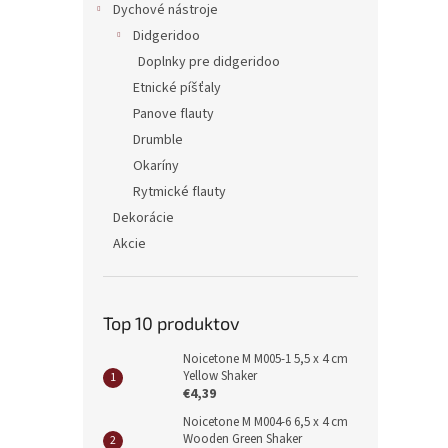
Dychové nástroje
Didgeridoo
Doplnky pre didgeridoo
Etnické píšťaly
Panove flauty
Drumble
Okaríny
Rytmické flauty
Dekorácie
Akcie
Top 10 produktov
Noicetone M M005-1 5,5 x 4 cm
Yellow Shaker
€4,39
Noicetone M M004-6 6,5 x 4 cm
Wooden Green Shaker