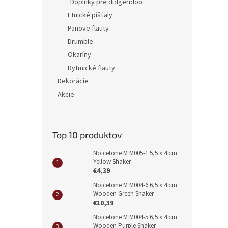
Doplnky pre didgeridoo
Etnické píšťaly
Panove flauty
Drumble
Okaríny
Rytmické flauty
Dekorácie
Akcie
Top 10 produktov
Noicetone M M005-1 5,5 x 4 cm
Yellow Shaker
€4,39
Noicetone M M004-6 6,5 x 4 cm
Wooden Green Shaker
€10,39
Noicetone M M004-5 6,5 x 4 cm
Wooden Purple Shaker