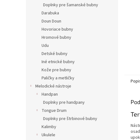
Doplnky pre šamanské bubny
Darabuka
Doun Doun
Hovoriace bubny
Hromové bubny
Udu
Detské bubny
Iné etnické bubny
Kože pre bubny
Paličky a metličky
Popi
Melodické nástroje
Handpan
Pod
Doplnky pre handpany
Tongue Drum
Te
Doplnky pre štrbinové bubny
Nást
Kalimby
osad
Ukulele
upok