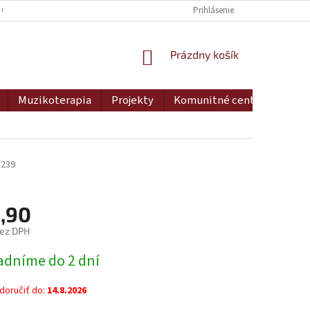
 OSOBNÝCH ÚDAJOV
DOPRAVA A PLATBA
Prihlásenie
MOJA OBJEDNÁVKA
NÁKUPNÝ
Prázdny košík
KOŠÍK
Muzikoterapia
Projekty
Komunitné centrum
Ko
5239
,90
bez DPH
ová
adníme do 2 dní
oručiť do:
14.8.2026