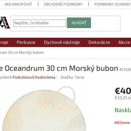
AKO NAKUPOVAŤ
OBCHODNÉ PODMIENKY
PODMIENKY OCHRANY
HĽADAŤ
roje
Perkusie
Dychové nástroje
Dekorácie
Akcie
rum 30 cm Morský bubon
re Oceandrum 30 cm Morský bubon
41Y22
né
notené
Podrobnosti hodnotenia
Značka:
Terre
nie
€40
u
€33,25 
Jednotk
Naskl
cena:
iek.
Môžeme d