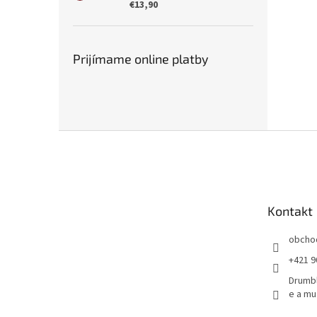
€13,90
Prijímame online platby
Z
á
p
ä
t
Kontakt
i
e
obcho
+421 9
Drumbľ
e a mu