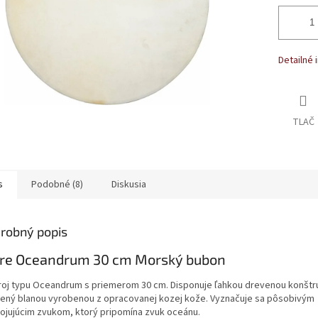
Detailné 
TLAČ
s
Podobné (8)
Diskusia
robný popis
rre Oceandrum 30 cm Morský bubon
roj typu Oceandrum s priemerom 30 cm. Disponuje ľahkou drevenou konštru
ený blanou vyrobenou z opracovanej kozej kože. Vyznačuje sa pôsobivým
ojujúcim zvukom, ktorý pripomína zvuk oceánu.