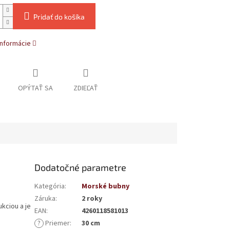
Pridať do košíka
informácie
OPÝTAŤ SA
ZDIEĽAŤ
Dodatočné parametre
Kategória
:
Morské bubny
Záruka
:
2 roky
kciou a je
EAN
:
4260118581013
?
Priemer
:
30 cm