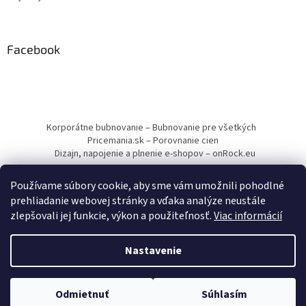
Facebook
Korporátne bubnovanie – Bubnovanie pre všetkých
Pricemania.sk – Porovnanie cien
Dizajn, napojenie a plnenie e-shopov – onRock.eu
Používame súbory cookie, aby sme vám umožnili pohodlné
prehliadanie webovej stránky a vďaka analýze neustále
zlepšovali jej funkcie, výkon a použiteľnosť.
Viac informácií
Vytvoril Shoptet
Nastavenie
Copyright 2026
Drumbľa – Etnické nástroje a muzikoterapia
.
Odmietnuť
Súhlasím
Všetky práva vyhradené.
Upraviť nastavenie cookies
Minimálna hodnota objednávky je 12,00 €.