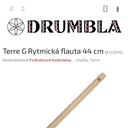
Prejsť
NÁKUP
na
obsah
KOŠÍK
Terre G Rytmická flauta 44 cm
41Y229742
Priemerné
Neohodnotené
Podrobnosti hodnotenia
Značka:
Terre
hodnotenie
produktu
je
0,0
z
5
hviezdičiek.