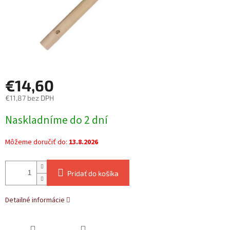
€14,60
€11,87 bez DPH
Jednotková
Naskladníme do 2 dní
cena:
Môžeme doručiť do:
13.8.2026
Pridať do košíka
Detailné informácie