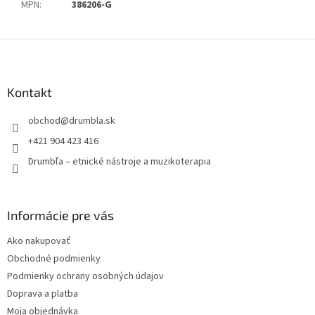
MPN
:
386206-G
Z
á
p
ä
Kontakt
t
obchod
@
drumbla.sk
i
e
+421 904 423 416
Drumbľa – etnické nástroje a muzikoterapia
Informácie pre vás
Ako nakupovať
Obchodné podmienky
Podmienky ochrany osobných údajov
Doprava a platba
Moja objednávka