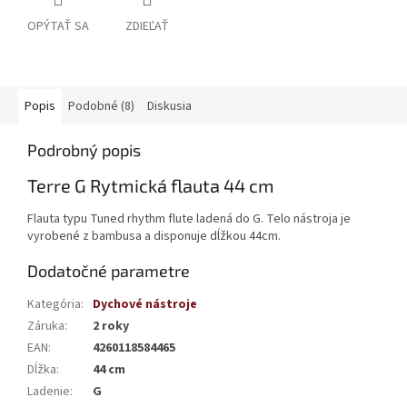
OPÝTAŤ SA
ZDIEĽAŤ
Popis
Podobné (8)
Diskusia
Podrobný popis
Terre G Rytmická flauta 44 cm
Flauta typu Tuned rhythm flute ladená do G. Telo nástroja je
vyrobené z bambusa a disponuje dĺžkou 44cm.
Dodatočné parametre
Kategória
:
Dychové nástroje
Záruka
:
2 roky
EAN
:
4260118584465
Dĺžka
:
44 cm
Ladenie
:
G