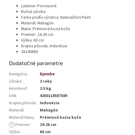
Ladenie: Povrazové
Ručná výroba
Farba podľa výrobcu: Natural/Dot-Paint
Materiál: Mahagón
Blana: Prémiová kozia koža
Priemer:
24-26 cm
Výška: 60 cm
Krajina pôvodu: Indonézia
38240886
Dodatočné parametre
Kategória
:
Djembe
Záruka
:
2 roky
Hmotnosť
:
2.5 kg
EAN
:
4260118587589
Krajina pôvodu
:
Indonézia
Materiál
:
Mahagón
Materiál blany
:
Prémiová kozia koža
?
Priemer
:
24-26 cm
Výška
:
60 cm