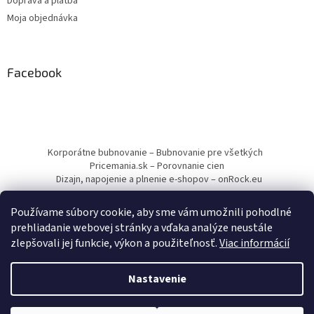
Doprava a platba
Moja objednávka
Facebook
Korporátne bubnovanie – Bubnovanie pre všetkých
Pricemania.sk – Porovnanie cien
Dizajn, napojenie a plnenie e-shopov – onRock.eu
Používame súbory cookie, aby sme vám umožnili pohodlné
prehliadanie webovej stránky a vďaka analýze neustále
zlepšovali jej funkcie, výkon a použiteľnosť.
Viac informácií
Vytvoril Shoptet
Nastavenie
Copyright 2026
Drumbľa – Etnické nástroje a muzikoterapia
.