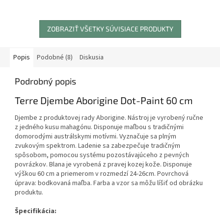
čiernom farebnom prevedení....
ZOBRAZIŤ VŠETKY SÚVISIACE PRODUKTY
Popis
Podobné (8)
Diskusia
Podrobný popis
Terre Djembe Aborigine Dot-Paint 60 cm
Djembe z produktovej rady Aborigine. Nástroj je vyrobený ručne
z jedného kusu mahagónu. Disponuje maľbou s tradičnými
domorodými austrálskymi motívmi. Vyznačuje sa plným
zvukovým spektrom. Ladenie sa zabezpečuje tradičným
spôsobom, pomocou systému pozostávajúceho z pevných
povrázkov. Blana je vyrobená z pravej kozej kože. Disponuje
výškou 60 cm a priemerom v rozmedzí 24-26cm. Povrchová
úprava: bodkovaná maľba. Farba a vzor sa môžu líšiť od obrázku
produktu.
Špecifikácia: