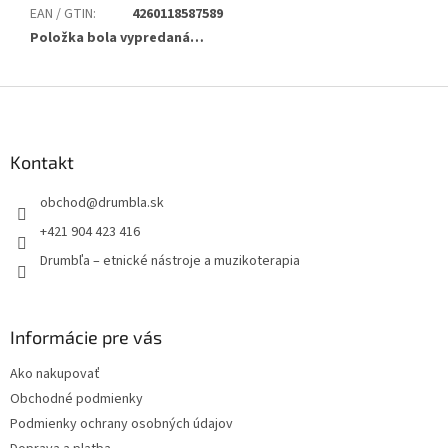
EAN / GTIN
:
4260118587589
Položka bola vypredaná…
Z
á
p
ä
Kontakt
t
obchod
@
drumbla.sk
i
e
+421 904 423 416
Drumbľa – etnické nástroje a muzikoterapia
Informácie pre vás
Ako nakupovať
Obchodné podmienky
Podmienky ochrany osobných údajov