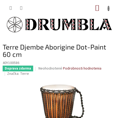
Prejsť
NÁKUP
na
obsah
KOŠÍK
Terre Djembe Aborigine Dot-Paint
60 cm
40Y100586
Priemerné
Neohodnotené
Podrobnosti hodnotenia
Doprava zdarma
hodnotenie
Značka:
Terre
produktu
je
0,0
z
5
hviezdičiek.