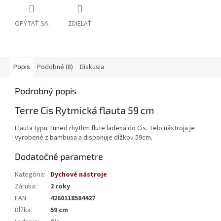
OPÝTAŤ SA
ZDIEĽAŤ
Popis
Podobné (8)
Diskusia
Podrobný popis
Terre Cis Rytmická flauta 59 cm
Flauta typu Tuned rhythm flute ladená do Cis. Telo nástroja je
vyrobené z bambusa a disponuje dĺžkou 59cm.
Dodatočné parametre
Kategória
:
Dychové nástroje
Záruka
:
2 roky
EAN
:
4260118584427
Dĺžka
:
59 cm