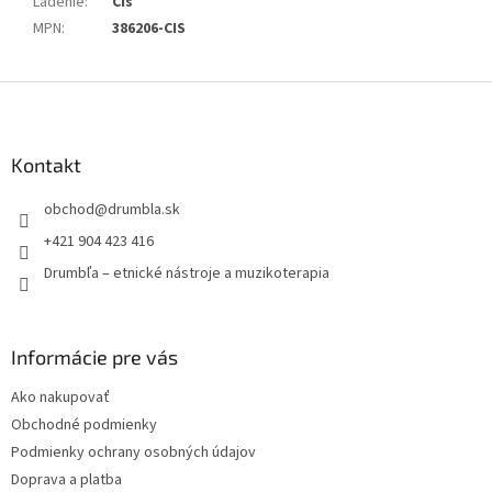
Ladenie
:
Cis
MPN
:
386206-CIS
Z
á
p
ä
Kontakt
t
obchod
@
drumbla.sk
i
e
+421 904 423 416
Drumbľa – etnické nástroje a muzikoterapia
Informácie pre vás
Ako nakupovať
Obchodné podmienky
Podmienky ochrany osobných údajov
Doprava a platba