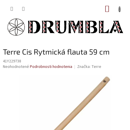
Prejsť
NÁKUP
na
obsah
KOŠÍK
Terre Cis Rytmická flauta 59 cm
41Y229738
Priemerné
Neohodnotené
Podrobnosti hodnotenia
Značka:
Terre
hodnotenie
produktu
je
0,0
z
5
hviezdičiek.