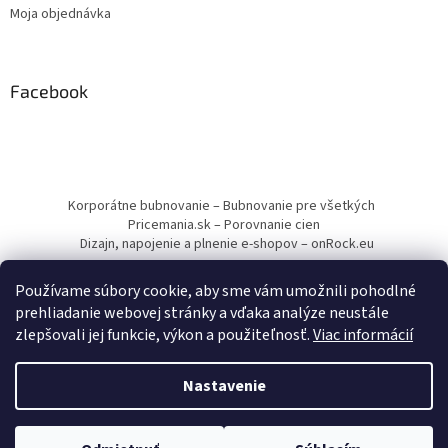
Moja objednávka
Facebook
Korporátne bubnovanie – Bubnovanie pre všetkých
Pricemania.sk – Porovnanie cien
Dizajn, napojenie a plnenie e-shopov – onRock.eu
Používame súbory cookie, aby sme vám umožnili pohodlné
prehliadanie webovej stránky a vďaka analýze neustále
zlepšovali jej funkcie, výkon a použiteľnosť.
Viac informácií
Vytvoril Shoptet
Nastavenie
Copyright 2026
Drumbľa – Etnické nástroje a muzikoterapia
.