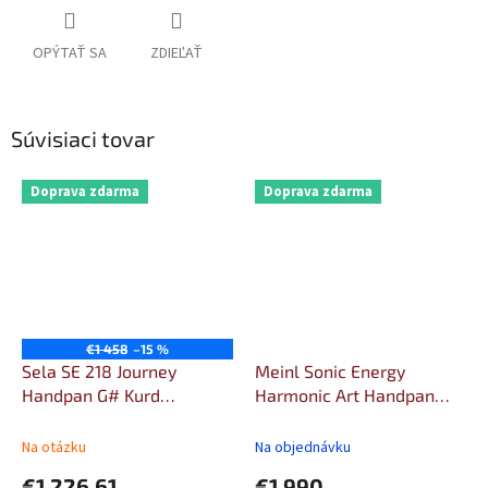
OPÝTAŤ SA
ZDIEĽAŤ
Súvisiaci tovar
Doprava zdarma
Doprava zdarma
€1 458
–15 %
Sela SE 218 Journey
Meinl Sonic Energy
Handpan G# Kurd
Harmonic Art Handpan
Stainless Steel
Raga Desya Todi - Tuning:
D#, G, A#, C, D, D#, F, G
Na otázku
Na objednávku
€1 226,61
€1 990