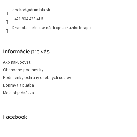
t
obchod
@
drumbla.sk
i
e
+421 904 423 416
Drumbľa – etnické nástroje a muzikoterapia
Informácie pre vás
Ako nakupovať
Obchodné podmienky
Podmienky ochrany osobných údajov
Doprava a platba
Moja objednávka
Facebook