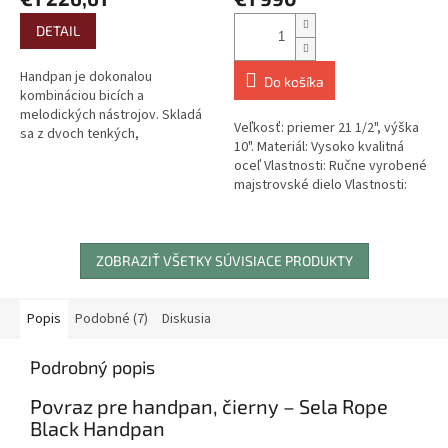
DETAIL
Handpan je dokonalou
Do košíka
kombináciou bicích a
melodických nástrojov. Skladá
Veľkosť: priemer 21 1/2", výška
sa z dvoch tenkých,
10". Materiál: Vysoko kvalitná
montovaných nerezových
oceľ Vlastnosti: Ručne vyrobené
misiek. Obe polovice sú ručne...
majstrovské dielo Vlastnosti:
Čistý a čistý mäkký...
ZOBRAZIŤ VŠETKY SÚVISIACE PRODUKTY
Popis
Podobné (7)
Diskusia
Podrobný popis
Povraz pre handpan, čierny – Sela Rope
Black Handpan