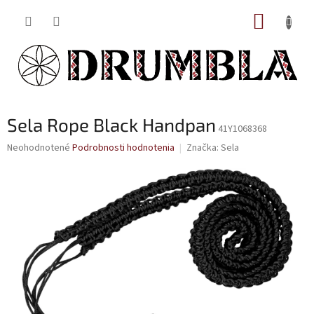
Prejsť
NÁKUP
na
obsah
KOŠÍK
Sela Rope Black Handpan
41Y1068368
Priemerné
Neohodnotené
Podrobnosti hodnotenia
Značka:
Sela
hodnotenie
produktu
je
0,0
z
5
hviezdičiek.