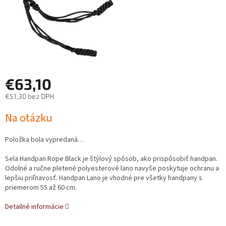
€63,10
€51,30 bez DPH
Jednotková
Na otázku
cena:
Položka bola vypredaná…
Sela Handpan Rope Black je štýlový spôsob, ako prispôsobiť handpan.
Odolné a ručne pletené polyesterové lano navyše poskytuje ochranu a
lepšiu priľnavosť. Handpan Lano je vhodné pre všetky handpany s
priemerom 55 až 60 cm.
Detailné informácie