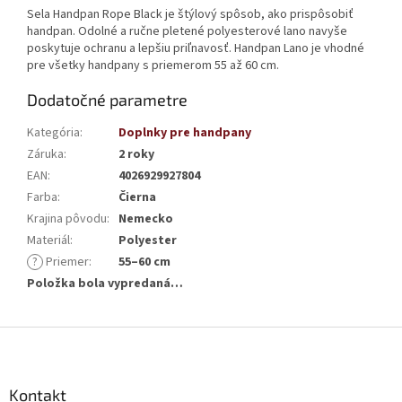
Sela Handpan Rope Black je štýlový spôsob, ako prispôsobiť
handpan. Odolné a ručne pletené polyesterové lano navyše
poskytuje ochranu a lepšiu priľnavosť. Handpan Lano je vhodné
pre všetky handpany s priemerom 55 až 60 cm.
Dodatočné parametre
Kategória
:
Doplnky pre handpany
Záruka
:
2 roky
EAN
:
4026929927804
Farba
:
Čierna
Krajina pôvodu
:
Nemecko
Materiál
:
Polyester
?
Priemer
:
55–60 cm
Položka bola vypredaná…
Z
á
p
ä
Kontakt