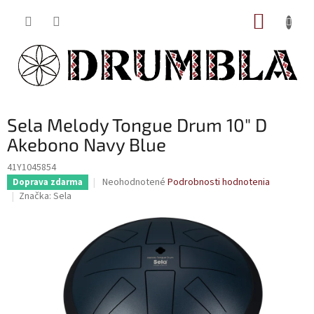
Prejsť
NÁKUP
na
obsah
KOŠÍK
Sela Melody Tongue Drum 10" D
Akebono Navy Blue
41Y1045854
Priemerné
Neohodnotené
Podrobnosti hodnotenia
Doprava zdarma
hodnotenie
Značka:
Sela
produktu
je
0,0
z
5
hviezdičiek.