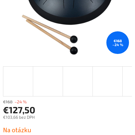
€168
–24 %
€168
–24 %
€127,50
€103,66 bez DPH
Jednotková
Na otázku
cena: