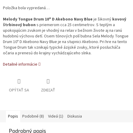
Položka bola vypredaná…
Melody Tongue Drum 10" D Akebono Navy Blue
je šikovný
kovový
štrbinový bubon
s priemerom cca 25 centimetrov. S teplým a
upokojujúcim zvukom je vhodný na relax v bežnom živote aj na ranú
hudobnú výchovu detí. Osem tónových polí bubna Sela Melody Tongue
Drum 10" D Akebono Navy Blue je na stupnici Akebono. Pri hre na tento
Tongue Drum tak vznikajú typické ázijské zvuky, ktoré poslucháča
očaria a prenesú do krajiny vychádzajúceho slnka.
Detailné informácie
OPÝTAŤ SA
ZDIEĽAŤ
Popis
Podobné (8)
Videá (1)
Diskusia
Podrobný popis