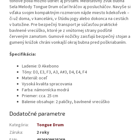
tónové polia možno udrieť aj prstami. Meditatívny zvuk bubna
Sela Melody Tongue Drum očarí hráčov aj poslucháčov. Navyše si
vďaka svojim kompaktným rozmerom nájde miesto kdekoľvek –
či už doma, v kancelárii, v štúdiu jogy alebo dokonca na cestách
v batožine. Pre bezpečný transport je súčasťou praktické
bavlnené vrecúško, ktoré je z vnútornej strany podšité
červeným zamatom. Gumové nožičky zaisťujú bezpečný stojan a
gumený krúžok chráni vonkajší okraj bubna pred poškriabaním.
Špecifikácia:
Ladenie: D Akebono
Tóny: D3, E3, F3, A3, A#3, D4, E4, F4
Materiál: oceľ
Vysoká kvalita spracovania
Farba: námornícka modrá
Priemer: cca. 25 cm
Balenie obsahuje: 2 paličky, bavlnené vrecúško
Dodatočné parametre
Kategória
:
Tongue Drum
Záruka
:
2 roky
EAN
:
4026929928269