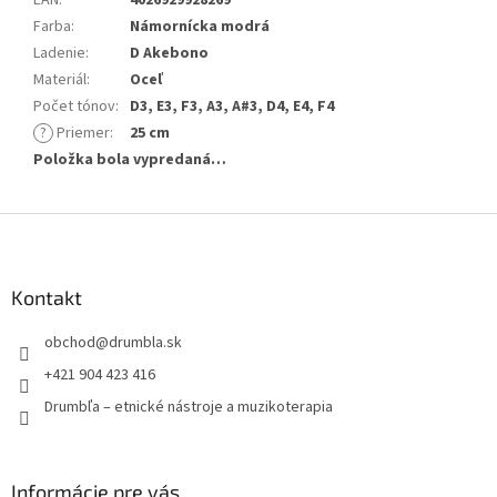
Farba
:
Námornícka modrá
Ladenie
:
D Akebono
Materiál
:
Oceľ
Počet tónov
:
D3, E3, F3, A3, A#3, D4, E4, F4
?
Priemer
:
25 cm
Položka bola vypredaná…
Z
á
p
ä
Kontakt
t
obchod
@
drumbla.sk
i
e
+421 904 423 416
Drumbľa – etnické nástroje a muzikoterapia
Informácie pre vás