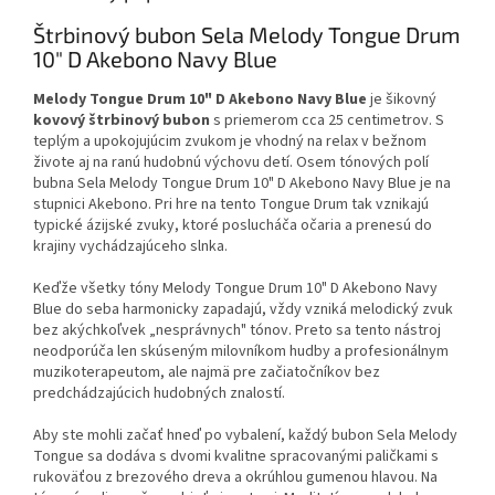
Štrbinový bubon Sela Melody Tongue Drum
10" D Akebono Navy Blue
Melody Tongue Drum 10" D Akebono Navy Blue
je šikovný
kovový štrbinový bubon
s priemerom cca 25 centimetrov. S
teplým a upokojujúcim zvukom je vhodný na relax v bežnom
živote aj na ranú hudobnú výchovu detí. Osem tónových polí
bubna Sela Melody Tongue Drum 10" D Akebono Navy Blue je na
stupnici Akebono. Pri hre na tento Tongue Drum tak vznikajú
typické ázijské zvuky, ktoré poslucháča očaria a prenesú do
krajiny vychádzajúceho slnka.
Keďže všetky tóny Melody Tongue Drum 10" D Akebono Navy
Blue do seba harmonicky zapadajú, vždy vzniká melodický zvuk
bez akýchkoľvek „nesprávnych" tónov. Preto sa tento nástroj
neodporúča len skúseným milovníkom hudby a profesionálnym
muzikoterapeutom, ale najmä pre začiatočníkov bez
predchádzajúcich hudobných znalostí.
Aby ste mohli začať hneď po vybalení, každý bubon Sela Melody
Tongue sa dodáva s dvomi kvalitne spracovanými paličkami s
rukoväťou z brezového dreva a okrúhlou gumenou hlavou. Na