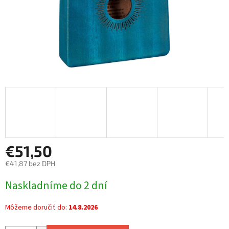
€51,50
€41,87 bez DPH
Jednotková
Naskladníme do 2 dní
cena:
Môžeme doručiť do:
14.8.2026