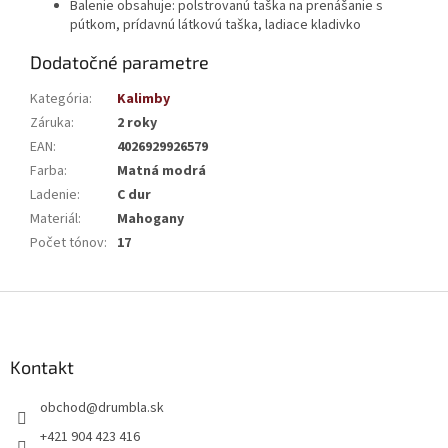
Balenie obsahuje: polstrovanú taška na prenášanie s
pútkom, prídavnú látkovú taška, ladiace kladivko
Dodatočné parametre
Kategória
:
Kalimby
Záruka
:
2 roky
EAN
:
4026929926579
Farba
:
Matná modrá
Ladenie
:
C dur
Materiál
:
Mahogany
Počet tónov
:
17
Z
á
p
ä
Kontakt
t
obchod
@
drumbla.sk
i
e
+421 904 423 416