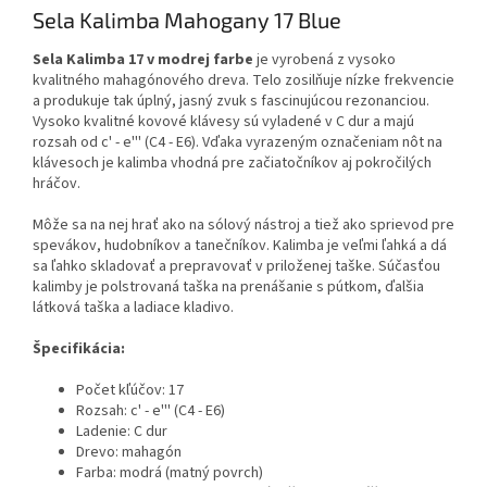
Sela Kalimba Mahogany 17 Blue
Sela Kalimba 17 v modrej farbe
je vyrobená z vysoko
kvalitného mahagónového dreva. Telo zosilňuje nízke frekvencie
a produkuje tak úplný, jasný zvuk s fascinujúcou rezonanciou.
Vysoko kvalitné kovové klávesy sú vyladené v C dur a majú
rozsah od c' - e''' (C4 - E6). Vďaka vyrazeným označeniam nôt na
klávesoch je kalimba vhodná pre začiatočníkov aj pokročilých
hráčov.
Môže sa na nej hrať ako na sólový nástroj a tiež ako sprievod pre
spevákov, hudobníkov a tanečníkov. Kalimba je veľmi ľahká a dá
sa ľahko skladovať a prepravovať v priloženej taške. Súčasťou
kalimby je polstrovaná taška na prenášanie s pútkom, ďalšia
látková taška a ladiace kladivo.
Špecifikácia:
Počet kľúčov: 17
Rozsah: c' - e''' (C4 - E6)
Ladenie: C dur
Drevo: mahagón
Farba: modrá (matný povrch)