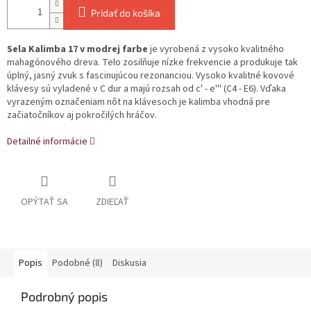
Pridať do košíka
Sela Kalimba 17 v modrej farbe
je vyrobená z vysoko kvalitného
mahagónového dreva. Telo zosilňuje nízke frekvencie a produkuje tak
úplný, jasný zvuk s fascinujúcou rezonanciou. Vysoko kvalitné kovové
klávesy sú vyladené v C dur a majú rozsah od c' - e''' (C4 - E6). Vďaka
vyrazeným označeniam nôt na klávesoch je kalimba vhodná pre
začiatočníkov aj pokročilých hráčov.
Detailné informácie
OPÝTAŤ SA
ZDIEĽAŤ
Popis
Podobné (8)
Diskusia
Podrobný popis