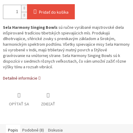
Pridať do košíka
Sela Harmony Singing Bowls
sú ručne vyrábané majstrovské diela
inšpirované tradíciou tibetských spievajúcich mís. Produkujú
dlhotrvajúce, sférické zvuky s prenikavým základom a širokým,
harmonickým spektrom podtónu. Všetky spievajúce misy Sela Harmony
sú vyrobené v Indii, majú trblietavý matný povrch a štýlové
gravírovanie na vnútornej strane. Sela Harmony Singing Bowls sú k
dispozícii v siedmich rôznych veľkostiach, čo vám umožní zažiť rôzne
výšky tónu a rozsah vibrácií.
Detailné informácie
OPÝTAŤ SA
ZDIEĽAŤ
Popis
Podobné (8)
Diskusia