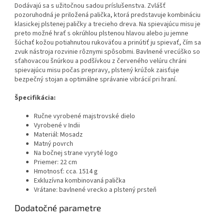
Dodávajú sa s užitočnou sadou príslušenstva. Zvlášť
pozoruhodná je priložená palička, ktorá predstavuje kombináciu
klasickej plstenej paličky a trecieho dreva. Na spievajúcu misu je
preto možné hrať s okrúhlou plstenou hlavou alebo ju jemne
šúchať kožou potiahnutou rukoväťou a prinútiť ju spievať, čím sa
zvuk nástroja rozvinie rôznymi spôsobmi. Bavlnené vrecúško so
sťahovacou šnúrkou a podšívkou z červeného velúru chráni
spievajúcu misu počas prepravy, plstený krúžok zaisťuje
bezpečný stojan a optimálne správanie vibrácií pri hraní.
Špecifikácia:
Ručne vyrobené majstrovské dielo
Vyrobené v Indii
Materiál: Mosadz
Matný povrch
Na bočnej strane vyryté logo
Priemer: 22 cm
Hmotnosť: cca.
1514
g
Exkluzívna kombinovaná palička
Vrátane: bavlnené vrecko a plstený prsteň
Dodatočné parametre