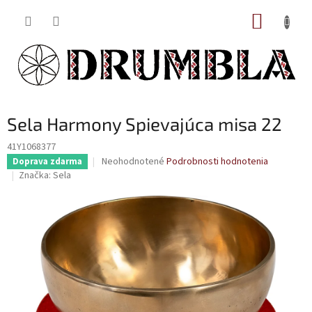
Prejsť
NÁKUP
na
obsah
KOŠÍK
Sela Harmony Spievajúca misa 22
41Y1068377
Priemerné
Neohodnotené
Podrobnosti hodnotenia
Doprava zdarma
hodnotenie
Značka:
Sela
produktu
je
0,0
z
5
hviezdičiek.