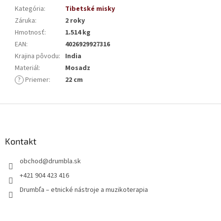
Kategória
:
Tibetské misky
Záruka
:
2 roky
Hmotnosť
:
1.514 kg
EAN
:
4026929927316
Krajina pôvodu
:
India
Materiál
:
Mosadz
?
Priemer
:
22 cm
Z
á
p
ä
Kontakt
t
obchod
@
drumbla.sk
i
e
+421 904 423 416
Drumbľa – etnické nástroje a muzikoterapia