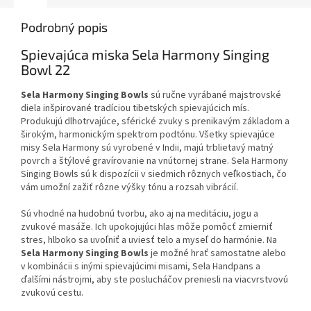
Podrobný popis
Spievajúca miska Sela Harmony Singing
Bowl 22
Sela Harmony Singing Bowls
sú ručne vyrábané majstrovské
diela inšpirované tradíciou tibetských spievajúcich mís.
Produkujú dlhotrvajúce, sférické zvuky s prenikavým základom a
širokým, harmonickým spektrom podtónu. Všetky spievajúce
misy Sela Harmony sú vyrobené v Indii, majú trblietavý matný
povrch a štýlové gravírovanie na vnútornej strane. Sela Harmony
Singing Bowls sú k dispozícii v siedmich rôznych veľkostiach, čo
vám umožní zažiť rôzne výšky tónu a rozsah vibrácií.
Sú vhodné na hudobnú tvorbu, ako aj na meditáciu, jogu a
zvukové masáže. Ich upokojujúci hlas môže pomôcť zmierniť
stres, hlboko sa uvoľniť a uviesť telo a myseľ do harmónie. Na
Sela Harmony Singing Bowls
je možné hrať samostatne alebo
v kombinácii s inými spievajúcimi misami, Sela Handpans a
ďalšími nástrojmi, aby ste poslucháčov preniesli na viacvrstvovú
zvukovú cestu.