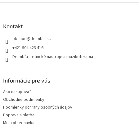
Z
á
p
ä
Kontakt
t
obchod
@
drumbla.sk
i
e
+421 904 423 416
Drumbľa – etnické nástroje a muzikoterapia
Informácie pre vás
Ako nakupovať
Obchodné podmienky
Podmienky ochrany osobných údajov
Doprava a platba
Moja objednávka