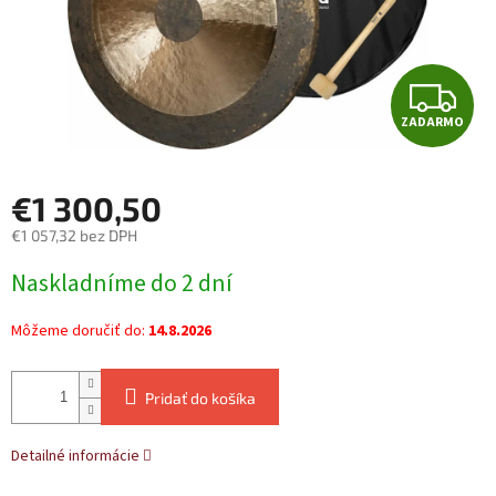
Z
ZADARMO
A
D
€1 300,50
A
€1 057,32 bez DPH
Jednotková
R
Naskladníme do 2 dní
cena:
M
Môžeme doručiť do:
14.8.2026
O
Pridať do košíka
Detailné informácie