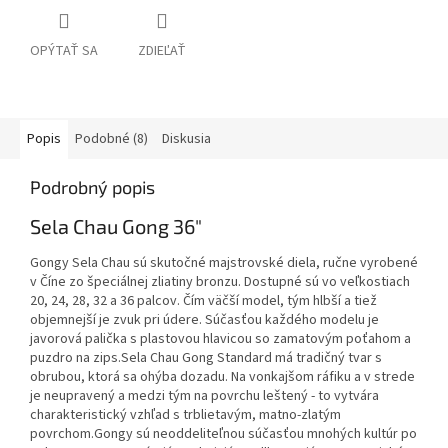
OPÝTAŤ SA
ZDIEĽAŤ
Popis
Podobné (8)
Diskusia
Podrobný popis
Sela Chau Gong 36"
Gongy Sela Chau sú skutočné majstrovské diela, ručne vyrobené
v Číne zo špeciálnej zliatiny bronzu. Dostupné sú vo veľkostiach
20, 24, 28, 32 a 36 palcov. Čím väčší model, tým hlbší a tiež
objemnejší je zvuk pri údere. Súčasťou každého modelu je
javorová palička s plastovou hlavicou so zamatovým poťahom a
puzdro na zips.Sela Chau Gong Standard má tradičný tvar s
obrubou, ktorá sa ohýba dozadu. Na vonkajšom ráfiku a v strede
je neupravený a medzi tým na povrchu leštený - to vytvára
charakteristický vzhľad s trblietavým, matno-zlatým
povrchom.Gongy sú neoddeliteľnou súčasťou mnohých kultúr po