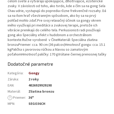
celom svete a vytvárajú upokojujúce, dlhotrvajúce, ezoterické
zvuky. V závislosti od toho, ako tvrdo, kde a čím sa na gong Sela
Chau udrie, vystupujú do popredia rôzne frekvenčné rozsahy. Dá
sa na ňom hrať všestranným spôsobom, ako by sa na prvý
pohľad mohlo zdať.Pre svoj relaxačný účinok sa gongy okrem
iného využívajú pri meditácii a zvukovej terapii, pretože ich
vibrácie prenikajú do celého tela. Perkusionisti radi používajú
gong ako špeciálny efekt v hudobnom a orchestrálnom
kontexte.Ručne vyrobené v ČíneMateriál: špeciálna zliatina
bronzuPriemer: cca. 90 cm (36 palcov)Hmotnosť gongu: cca. 15.1
kgPalička s javorovou rúčkou a hlavou so zamatovým
poťahomHmotnosť paličky: 170 gVrátane čiernej prenosnej tašky
Dodatočné parametre
Kategória
:
Gongy
Záruka
:
2 roky
EAN
:
4026929929198
Materiál
:
Zliatina bronzu
?
Priemer
:
36"
MPN
:
SEGO36CH