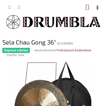
Prejsť
NÁKUP
na
obsah
KOŠÍK
Sela Chau Gong 36"
41Y1084001
Priemerné
Neohodnotené
Podrobnosti hodnotenia
Doprava zdarma
hodnotenie
Značka:
Sela
produktu
je
0,0
z
5
hviezdičiek.