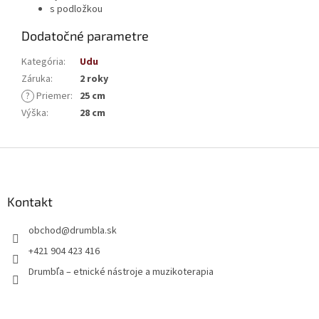
s podložkou
Dodatočné parametre
Kategória
:
Udu
Záruka
:
2 roky
?
Priemer
:
25 cm
Výška
:
28 cm
Z
á
p
ä
Kontakt
t
obchod
@
drumbla.sk
i
e
+421 904 423 416
Drumbľa – etnické nástroje a muzikoterapia