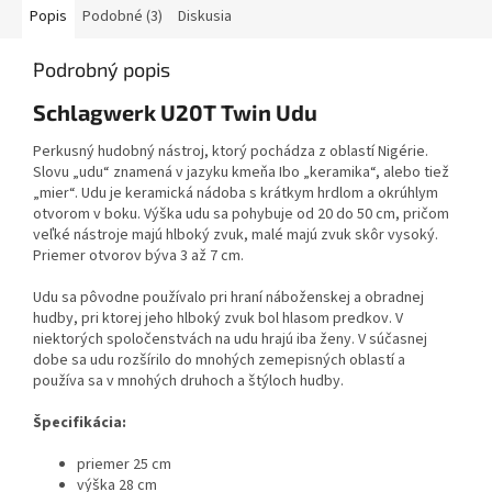
Popis
Podobné (3)
Diskusia
Podrobný popis
Schlagwerk U20T Twin Udu
Perkusný hudobný nástroj, ktorý pochádza z oblastí Nigérie.
Slovu „udu“ znamená v jazyku kmeňa Ibo „keramika“, alebo tiež
„mier“. Udu je keramická nádoba s krátkym hrdlom a okrúhlym
otvorom v boku. Výška udu sa pohybuje od 20 do 50 cm, pričom
veľké nástroje majú hlboký zvuk, malé majú zvuk skôr vysoký.
Priemer otvorov býva 3 až 7 cm.
Udu sa pôvodne používalo pri hraní náboženskej a obradnej
hudby, pri ktorej jeho hlboký zvuk bol hlasom predkov. V
niektorých spoločenstvách na udu hrajú iba ženy. V súčasnej
dobe sa udu rozšírilo do mnohých zemepisných oblastí a
používa sa v mnohých druhoch a štýloch hudby.
Špecifikácia:
priemer 25 cm
výška 28 cm