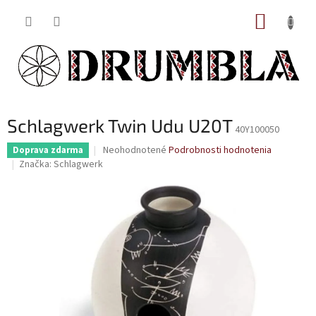
Prejsť
NÁKUP
na
obsah
KOŠÍK
Schlagwerk Twin Udu U20T
40Y100050
Priemerné
Neohodnotené
Podrobnosti hodnotenia
Doprava zdarma
hodnotenie
Značka:
Schlagwerk
produktu
je
0,0
z
5
hviezdičiek.