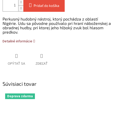
Pridať do košíka
Perkusný hudobný nástroj, ktorý pochádza z oblastí
Nigérie. Udu sa pôvodne používalo pri hraní náboženskej a
obradnej hudby, pri ktorej jeho hlboký zvuk bol hlasom
predkov.
Detailné informácie
OPÝTAŤ SA
ZDIEĽAŤ
Súvisiaci tovar
Doprava zdarma