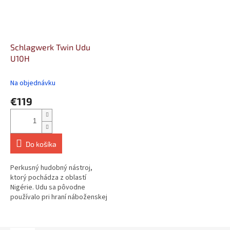
Schlagwerk Twin Udu
U10H
Na objednávku
€119
Do košíka
Perkusný hudobný nástroj,
ktorý pochádza z oblastí
Nigérie. Udu sa pôvodne
používalo pri hraní náboženskej
a obradnej hudby, pri ktorej
jeho hlboký...